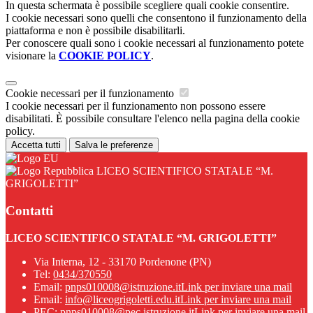
In questa schermata è possibile scegliere quali cookie consentire.
I cookie necessari sono quelli che consentono il funzionamento della
piattaforma e non è possibile disabilitarli.
Per conoscere quali sono i cookie necessari al funzionamento potete
visionare la
COOKIE POLICY
.
Cookie necessari per il funzionamento
I cookie necessari per il funzionamento non possono essere
disabilitati. È possibile consultare l'elenco nella pagina della cookie
policy.
Accetta tutti
Salva le preferenze
LICEO SCIENTIFICO STATALE “M.
GRIGOLETTI”
Contatti
LICEO SCIENTIFICO STATALE “M. GRIGOLETTI”
Via Interna, 12 - 33170 Pordenone (PN)
Tel:
0434/370550
Email:
pnps010008@istruzione.it
Link per inviare una mail
Email:
info@liceogrigoletti.edu.it
Link per inviare una mail
PEC:
pnps010008@pec.istruzione.it
Link per inviare una mail