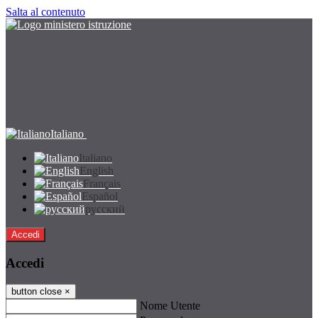
Salta al contenuto
Italiano
Italiano
English
Français
Español
русский
Accedi
Accedi
button close
×
Nome Utente