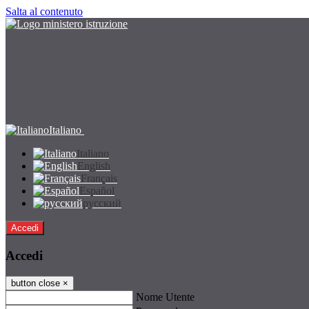
Salta al contenuto
Italiano
Italiano
English
Français
Español
русский
Accedi
Accedi
button close
×
Nome Utente