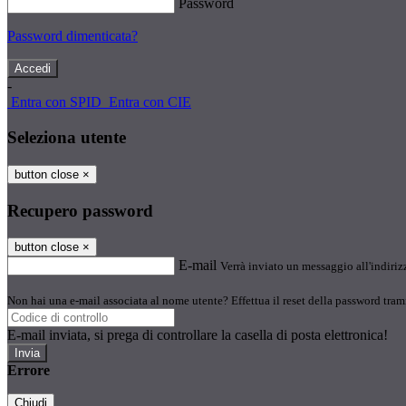
Password
Password dimenticata?
-
Entra con SPID
Entra con CIE
Seleziona utente
button close
×
Recupero password
button close
×
E-mail
Verrà inviato un messaggio all'indirizz
Non hai una e-mail associata al nome utente? Effettua il reset della password tram
E-mail inviata, si prega di controllare la casella di posta elettronica!
Errore
Chiudi