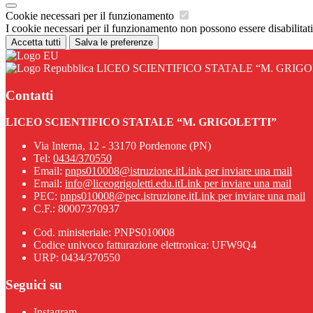
Cookie necessari per il funzionamento
I cookie necessari per il funzionamento non possono essere disabilitati.
Accetta tutti
Salva le preferenze
LICEO SCIENTIFICO STATALE “M. GRIGO
Contatti
LICEO SCIENTIFICO STATALE “M. GRIGOLETTI”
Via Interna, 12 - 33170 Pordenone (PN)
Tel:
0434/370550
Email:
pnps010008@istruzione.it
Link per inviare una mail
Email:
info@liceogrigoletti.edu.it
Link per inviare una mail
PEC:
pnps010008@pec.istruzione.it
Link per inviare una mail
C.F.: 80007370937
Cod. ministeriale: PNPS010008
Codice univoco fatturazione elettronica: UFW9Q4
URP: 0434/370550
Seguici su
Instagram