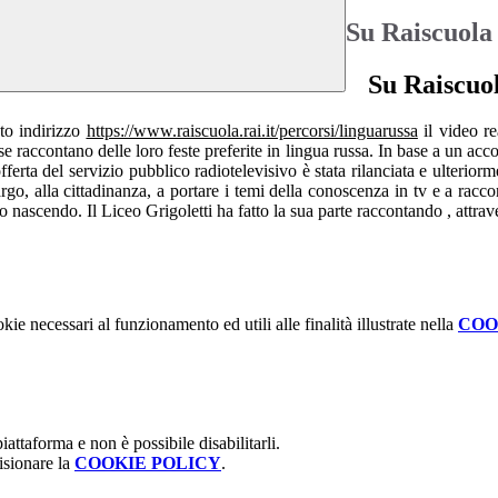
Su Raiscuola 
Su Raiscuol
sto indirizzo
https://www.raiscuola.rai.it/percorsi/linguarussa
il video r
raccontano delle loro feste preferite in lingua russa. In base a un accor
l’offerta del servizio pubblico radiotelevisivo è stata rilanciata e ulterio
 largo, alla cittadinanza, a portare i temi della conoscenza in tv e a ra
nascendo. Il Liceo Grigoletti ha fatto la sua parte raccontando , attrav
kie necessari al funzionamento ed utili alle finalità illustrate nella
COO
attaforma e non è possibile disabilitarli.
isionare la
COOKIE POLICY
.