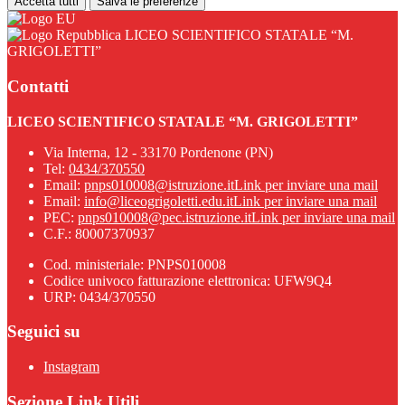
Accetta tutti
Salva le preferenze
LICEO SCIENTIFICO STATALE “M.
GRIGOLETTI”
Contatti
LICEO SCIENTIFICO STATALE “M. GRIGOLETTI”
Via Interna, 12 - 33170 Pordenone (PN)
Tel:
0434/370550
Email:
pnps010008@istruzione.it
Link per inviare una mail
Email:
info@liceogrigoletti.edu.it
Link per inviare una mail
PEC:
pnps010008@pec.istruzione.it
Link per inviare una mail
C.F.: 80007370937
Cod. ministeriale: PNPS010008
Codice univoco fatturazione elettronica: UFW9Q4
URP: 0434/370550
Seguici su
Instagram
Sezione Link Utili