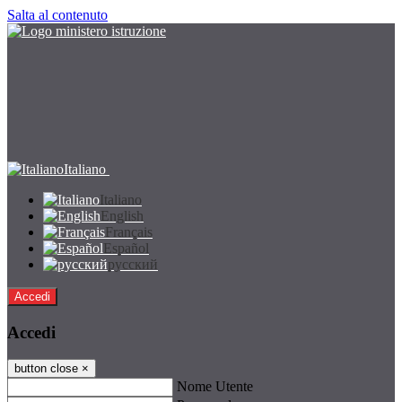
Salta al contenuto
Italiano
Italiano
English
Français
Español
русский
Accedi
Accedi
button close
×
Nome Utente