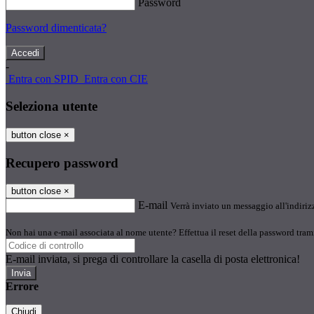
Password
Password dimenticata?
-
Entra con SPID
Entra con CIE
Seleziona utente
button close
×
Recupero password
button close
×
E-mail
Verrà inviato un messaggio all'indirizz
Non hai una e-mail associata al nome utente? Effettua il reset della password tram
E-mail inviata, si prega di controllare la casella di posta elettronica!
Errore
Chiudi