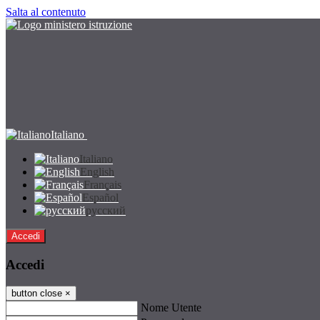
Salta al contenuto
Italiano
Italiano
English
Français
Español
русский
Accedi
Accedi
button close
×
Nome Utente