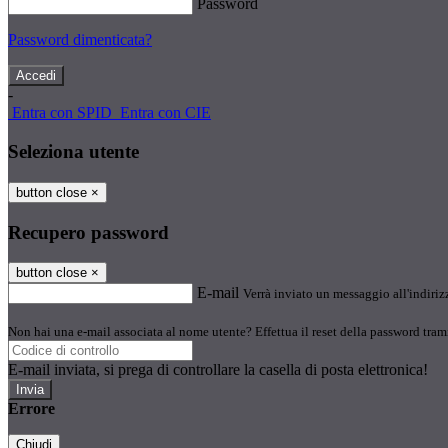
Password
Password dimenticata?
-
Entra con SPID
Entra con CIE
Seleziona utente
button close
×
Recupero password
button close
×
E-mail
Verrà inviato un messaggio all'indirizz
Non hai una e-mail associata al nome utente? Effettua il reset della password tram
E-mail inviata, si prega di controllare la casella di posta elettronica!
Errore
Chiudi