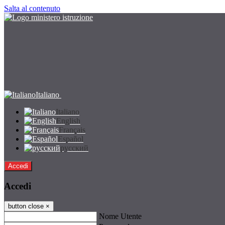
Salta al contenuto
Italiano
Italiano
English
Français
Español
русский
Accedi
Accedi
button close
×
Nome Utente