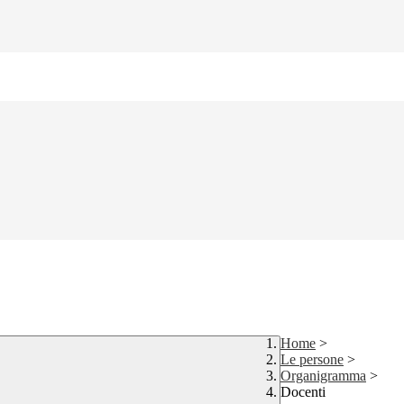
Home
>
Le persone
>
Organigramma
>
Docenti