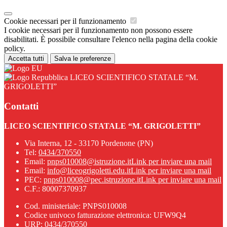
Cookie necessari per il funzionamento
I cookie necessari per il funzionamento non possono essere
disabilitati. È possibile consultare l'elenco nella pagina della cookie
policy.
Accetta tutti
Salva le preferenze
LICEO SCIENTIFICO STATALE “M.
GRIGOLETTI”
Contatti
LICEO SCIENTIFICO STATALE “M. GRIGOLETTI”
Via Interna, 12 - 33170 Pordenone (PN)
Tel:
0434/370550
Email:
pnps010008@istruzione.it
Link per inviare una mail
Email:
info@liceogrigoletti.edu.it
Link per inviare una mail
PEC:
pnps010008@pec.istruzione.it
Link per inviare una mail
C.F.: 80007370937
Cod. ministeriale: PNPS010008
Codice univoco fatturazione elettronica: UFW9Q4
URP: 0434/370550