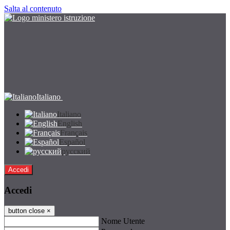
Salta al contenuto
Italiano
Italiano
English
Français
Español
русский
Accedi
Accedi
button close
×
Nome Utente