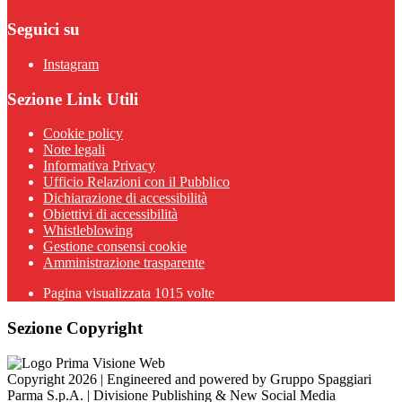
Seguici su
Instagram
Sezione Link Utili
Cookie policy
Note legali
Informativa Privacy
Ufficio Relazioni con il Pubblico
Dichiarazione di accessibilità
Obiettivi di accessibilità
Whistleblowing
Gestione consensi cookie
Amministrazione trasparente
Pagina visualizzata
1015
volte
Sezione Copyright
Copyright 2026 | Engineered and powered by Gruppo Spaggiari
Parma S.p.A. | Divisione Publishing & New Social Media