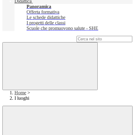
Didattica
Panoramica
Offerta formativa
Le schede didattiche
I progetti delle classi
Scuole che promuovono salute - SHE
Campo di ricerca per le pagine del sito
Home
>
I luoghi