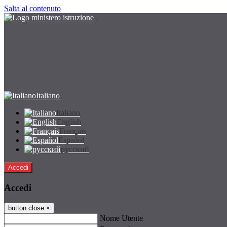
Salta al contenuto
Italiano
Italiano
English
Français
Español
русский
Accedi
Accedi
button close
×
Nome Utente