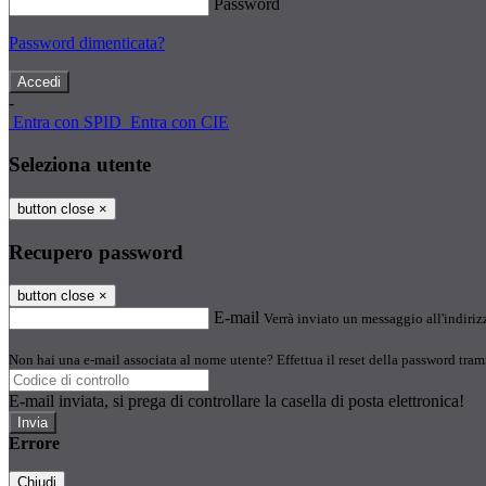
Password
Password dimenticata?
-
Entra con SPID
Entra con CIE
Seleziona utente
button close
×
Recupero password
button close
×
E-mail
Verrà inviato un messaggio all'indirizz
Non hai una e-mail associata al nome utente? Effettua il reset della password tram
E-mail inviata, si prega di controllare la casella di posta elettronica!
Errore
Chiudi