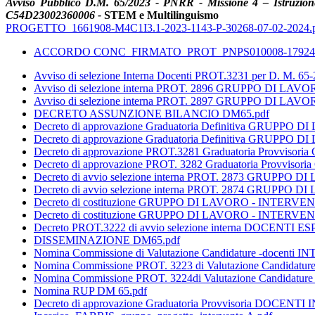
Avviso Pubblico D.M. 65/2023 - PNRR - Missione 4 – Istruzio
C54D23002360006 -
STEM e Multilinguismo
PROGETTO_1661908-M4C1I3.1-2023-1143-P-30268-07-02-2024.
ACCORDO CONC_FIRMATO_PROT_PNPS010008-1792448-A
Avviso di selezione Interna Docenti PROT.3231 per D. M. 65-2
Avviso di selezione interna PROT. 2896 GRUPPO DI LAVO
Avviso di selezione interna PROT. 2897 GRUPPO DI LAV
DECRETO ASSUNZIONE BILANCIO DM65.pdf
Decreto di approvazione Graduatoria Definitiva GRUPPO 
Decreto di approvazione Graduatoria Definitiva GRUPPO
Decreto di approvazione PROT.3281 Graduatoria Provvis
Decreto di approvazione PROT. 3282 Graduatoria Provvi
Decreto di avvio selezione interna PROT. 2873 GRUPPO 
Decreto di avvio selezione interna PROT. 2874 GRUPPO 
Decreto di costituzione GRUPPO DI LAVORO - INTERVENT
Decreto di costituzione GRUPPO DI LAVORO - INTERVENT
Decreto PROT.3222 di avvio selezione interna DOCENTI ESP
DISSEMINAZIONE DM65.pdf
Nomina Commissione di Valutazione Candidature -docenti 
Nomina Commissione PROT. 3223 di Valutazione Candidatu
Nomina Commissione PROT. 3224di Valutazione Candidatur
Nomina RUP DM 65.pdf
Decreto di approvazione Graduatoria Provvisoria DOCENTI I