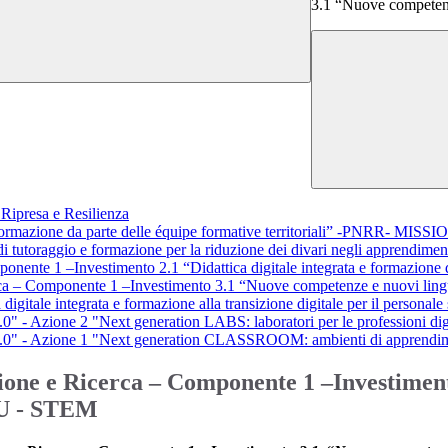
3.1 “Nuove competen
Ripresa e Resilienza
 formazione da parte delle équipe formative territoriali” -PNRR- MIS
 tutoraggio e formazione per la riduzione dei divari negli apprendime
onente 1 –Investimento 2.1 “Didattica digitale integrata e formazione 
erca – Componente 1 –Investimento 3.1 “Nuove competenze e nuovi l
gitale integrata e formazione alla transizione digitale per il personale 
" - Azione 2 "Next generation LABS: laboratori per le professioni digi
 4.0" - Azione 1 "Next generation CLASSROOM: ambienti di apprendim
zione e Ricerca – Componente 1 –Investimen
EU - STEM