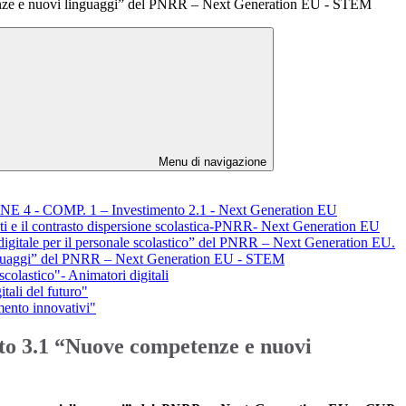
ze e nuovi linguaggi” del PNRR – Next Generation EU - STEM
Menu di navigazione
SIONE 4 - COMP. 1 – Investimento 2.1 - Next Generation EU
nti e il contrasto dispersione scolastica-PNRR- Next Generation EU
digitale per il personale scolastico” del PNRR – Next Generation EU.
inguaggi” del PNRR – Next Generation EU - STEM
scolastico"- Animatori digitali
tali del futuro"
ento innovativi"
to 3.1 “Nuove competenze e nuovi