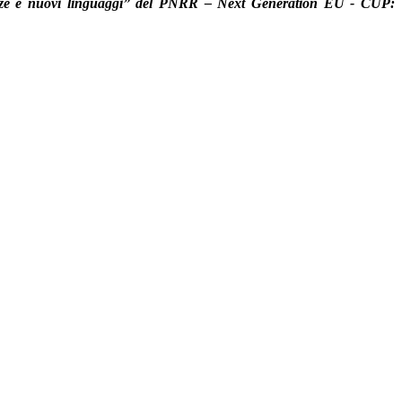
nze e nuovi linguaggi” del PNRR – Next Generation EU
- CUP: