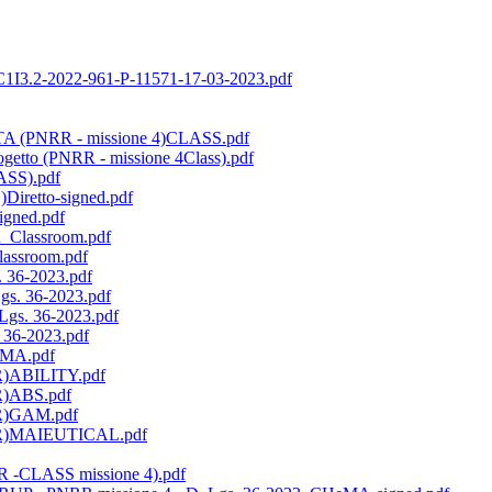
I3.2-2022-961-P-11571-17-03-2023.pdf
ISTA (PNRR - missione 4)CLASS.pdf
rogetto (PNRR - missione 4Class).pdf
ASS).pdf
iretto-signed.pdf
igned.pdf
R_Classroom.pdf
lassroom.pdf
 36-2023.pdf
s. 36-2023.pdf
gs. 36-2023.pdf
36-2023.pdf
&MA.pdf
RR)ABILITY.pdf
RR)ABS.pdf
RR)GAM.pdf
PNRR)MAIEUTICAL.pdf
RR -CLASS missione 4).pdf