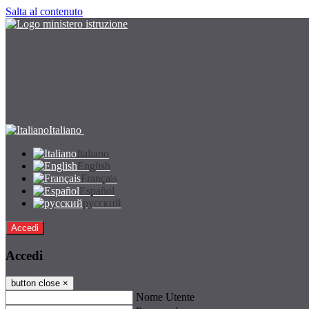
Salta al contenuto
Italiano
Italiano
English
Français
Español
русский
Accedi
Accedi
button close
×
Nome Utente