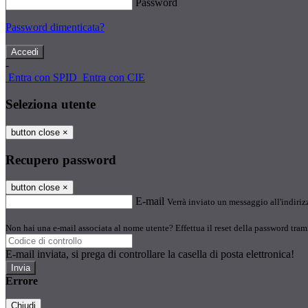
Password
Password dimenticata?
-
Entra con SPID
Entra con CIE
Seleziona utente
button close
×
Recupero password
button close
×
E-mail
Verrà inviato un messaggio all'indirizz
Non hai una e-mail associata al nome utente? Effettua il reset della password tram
E-mail inviata, si prega di controllare la casella di posta elettronica!
Errore
Chiudi