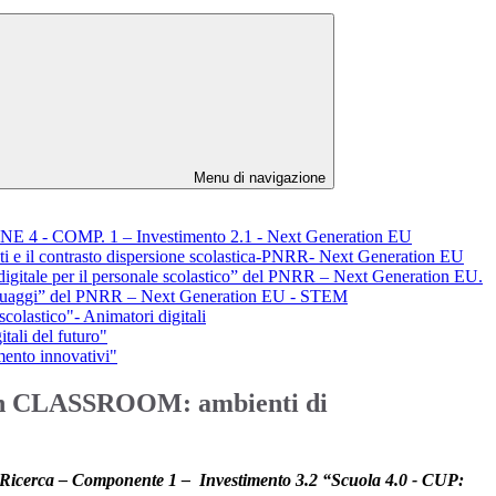
Menu di navigazione
SIONE 4 - COMP. 1 – Investimento 2.1 - Next Generation EU
nti e il contrasto dispersione scolastica-PNRR- Next Generation EU
digitale per il personale scolastico” del PNRR – Next Generation EU.
inguaggi” del PNRR – Next Generation EU - STEM
scolastico"- Animatori digitali
tali del futuro"
ento innovativi"
tion CLASSROOM: ambienti di
e Ricerca – Componente 1 –
Investimento 3.2 “Scuola 4.0 - CUP: