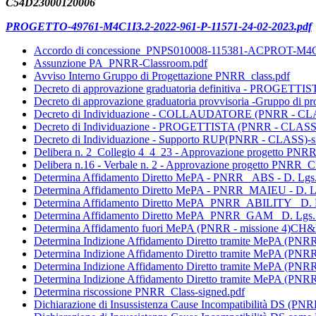
C54D23000120006
PROGETTO-49761-M4C1I3.2-2022-961-P-11571-24-02-2023.pdf
Accordo di concessione_PNPS010008-115381-ACPROT-M4C1
Assunzione PA_PNRR-Classroom.pdf
Avviso Interno Gruppo di Progettazione PNRR_class.pdf
Decreto di approvazione graduatoria definitiva - PROGETT
Decreto di approvazione graduatoria provvisoria -Gruppo di p
Decreto di Individuazione - COLLAUDATORE (PNRR - CL
Decreto di Individuazione - PROGETTISTA (PNRR - CLASS)D
Decreto di Individuazione - Supporto RUP(PNRR - CLASS)-s
Delibera n. 2_Collegio 4_4_23 - Approvazione progetto PNR
Delibera n.16 - Verbale n. 2 - Approvazione progetto PNRR_C
Determina Affidamento Diretto MePA - PNRR _ABS - D. Lgs.
Determina Affidamento Diretto MePA - PNRR_MAIEU - D. Lg
Determina Affidamento Diretto MePA_PNRR_ABILITY_ D. L
Determina Affidamento Diretto MePA_PNRR_GAM_ D. Lgs. 
Determina Affidamento fuori MePA (PNRR - missione 4)CH
Determina Indizione Affidamento Diretto tramite MePA (PN
Determina Indizione Affidamento Diretto tramite MePA (PN
Determina Indizione Affidamento Diretto tramite MePA (PN
Determina Indizione Affidamento Diretto tramite MePA (
Determina riscossione PNRR_Class-signed.pdf
Dichiarazione di Insussistenza Cause Incompatibilità DS (PN