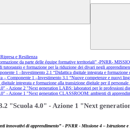
Ripresa e Resilienza
 formazione da parte delle équipe formative territoriali” -PNRR- MIS
 tutoraggio e formazione per la riduzione dei divari negli apprendime
onente 1 –Investimento 2.1 “Didattica digitale integrata e formazione 
erca – Componente 1 –Investimento 3.1 “Nuove competenze e nuovi l
gitale integrata e formazione alla transizione digitale per il personale 
" - Azione 2 "Next generation LABS: laboratori per le professioni digi
 4.0" - Azione 1 "Next generation CLASSROOM: ambienti di apprendim
 3.2 "Scuola 4.0" - Azione 1 "Next genera
nti innovativi di apprendimento” - PNRR - Missione 4 – Istruzione 