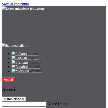
Salta al contenuto
Italiano
Italiano
English
Français
Español
русский
Accedi
Accedi
button close
×
Nome Utente