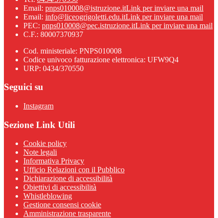
Email:
pnps010008@istruzione.it
Link per inviare una mail
Email:
info@liceogrigoletti.edu.it
Link per inviare una mail
PEC:
pnps010008@pec.istruzione.it
Link per inviare una mail
C.F.: 80007370937
Cod. ministeriale: PNPS010008
Codice univoco fatturazione elettronica: UFW9Q4
URP: 0434/370550
Seguici su
Instagram
Sezione Link Utili
Cookie policy
Note legali
Informativa Privacy
Ufficio Relazioni con il Pubblico
Dichiarazione di accessibilità
Obiettivi di accessibilità
Whistleblowing
Gestione consensi cookie
Amministrazione trasparente