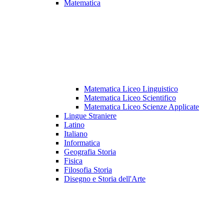
Matematica
Matematica Liceo Linguistico
Matematica Liceo Scientifico
Matematica Liceo Scienze Applicate
Lingue Straniere
Latino
Italiano
Informatica
Geografia Storia
Fisica
Filosofia Storia
Disegno e Storia dell'Arte