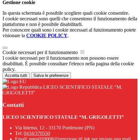
Gestione cookie
In questa schermata è possibile scegliere quali cookie consentire.
I cookie necessari sono quelli che consentono il funzionamento della
piattaforma e non è possibile disabilitarli.
Per conoscere quali sono i cookie necessari al funzionamento potete
visionare la
COOKIE POLICY
.
Cookie necessari per il funzionamento
I cookie necessari per il funzionamento non possono essere
disabilitati. È possibile consultare l'elenco nella pagina della cookie
policy.
Accetta tutti
Salva le preferenze
LICEO SCIENTIFICO STATALE “M.
GRIGOLETTI”
Contatti
LICEO SCIENTIFICO STATALE “M. GRIGOLETTI”
Via Interna, 12 - 33170 Pordenone (PN)
Tel:
0434/370550
Email:
pnps010008@istruzione.it
Link per inviare una mail