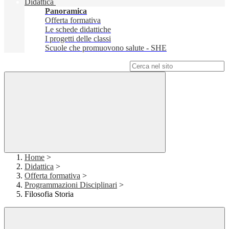
Didattica
Panoramica
Offerta formativa
Le schede didattiche
I progetti delle classi
Scuole che promuovono salute - SHE
Campo di ricerca per le pagine del sito
Home
>
Didattica
>
Offerta formativa
>
Programmazioni Disciplinari
>
Filosofia Storia