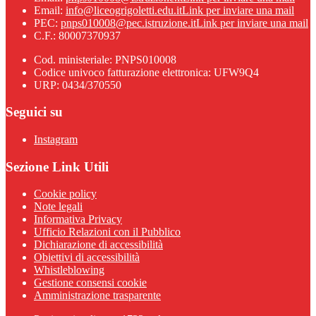
Email:
info@liceogrigoletti.edu.it
Link per inviare una mail
PEC:
pnps010008@pec.istruzione.it
Link per inviare una mail
C.F.: 80007370937
Cod. ministeriale: PNPS010008
Codice univoco fatturazione elettronica: UFW9Q4
URP: 0434/370550
Seguici su
Instagram
Sezione Link Utili
Cookie policy
Note legali
Informativa Privacy
Ufficio Relazioni con il Pubblico
Dichiarazione di accessibilità
Obiettivi di accessibilità
Whistleblowing
Gestione consensi cookie
Amministrazione trasparente