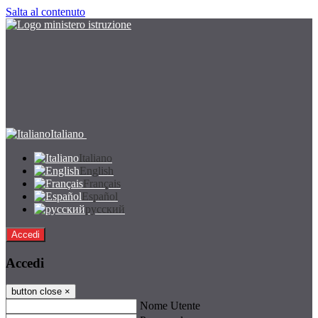
Salta al contenuto
Italiano
Italiano
English
Français
Español
русский
Accedi
Accedi
button close
×
Nome Utente