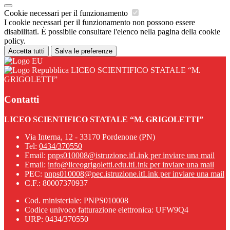
Cookie necessari per il funzionamento
I cookie necessari per il funzionamento non possono essere
disabilitati. È possibile consultare l'elenco nella pagina della cookie
policy.
Accetta tutti
Salva le preferenze
LICEO SCIENTIFICO STATALE “M.
GRIGOLETTI”
Contatti
LICEO SCIENTIFICO STATALE “M. GRIGOLETTI”
Via Interna, 12 - 33170 Pordenone (PN)
Tel:
0434/370550
Email:
pnps010008@istruzione.it
Link per inviare una mail
Email:
info@liceogrigoletti.edu.it
Link per inviare una mail
PEC:
pnps010008@pec.istruzione.it
Link per inviare una mail
C.F.: 80007370937
Cod. ministeriale: PNPS010008
Codice univoco fatturazione elettronica: UFW9Q4
URP: 0434/370550