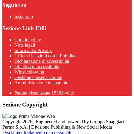
Seguici su
Instagram
Sezione Link Utili
Cookie policy
Note legali
Informativa Privacy
Ufficio Relazioni con il Pubblico
Dichiarazione di accessibilità
Obiettivi di accessibilità
Whistleblowing
Gestione consensi cookie
Amministrazione trasparente
Pagina visualizzata
15361
volte
Sezione Copyright
Copyright 2026 | Engineered and powered by Gruppo Spaggiari
Parma S.p.A. | Divisione Publishing & New Social Media
Disclaimer trattamento dati personali