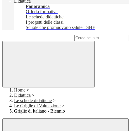
Didattica
Panoramica
Offerta formativa
Le schede didattiche
I progetti delle classi
Scuole che promuovono salute - SHE
Campo di ricerca per le pagine del sito
Home
>
Didattica
>
Le schede didattiche
>
Le Griglie di Valutazione
>
Griglie di Italiano - Biennio