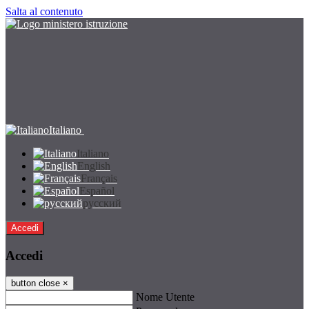
Salta al contenuto
Italiano
Italiano
English
Français
Español
русский
Accedi
Accedi
button close
×
Nome Utente