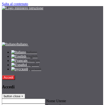
Salta al contenuto
Italiano
Italiano
English
Français
Español
русский
Accedi
Accedi
button close
×
Nome Utente