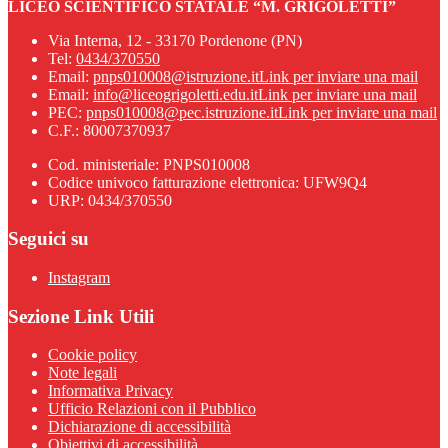
LICEO SCIENTIFICO STATALE “M. GRIGOLETTI”
Via Interna, 12 - 33170 Pordenone (PN)
Tel:
0434/370550
Email:
pnps010008@istruzione.it
Link per inviare una mail
Email:
info@liceogrigoletti.edu.it
Link per inviare una mail
PEC:
pnps010008@pec.istruzione.it
Link per inviare una mail
C.F.: 80007370937
Cod. ministeriale: PNPS010008
Codice univoco fatturazione elettronica: UFW9Q4
URP: 0434/370550
Seguici su
Instagram
Sezione Link Utili
Cookie policy
Note legali
Informativa Privacy
Ufficio Relazioni con il Pubblico
Dichiarazione di accessibilità
Obiettivi di accessibilità