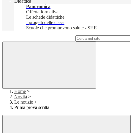
Didattica
Panoramica
Offerta formativa
Le schede didattiche
I progetti delle classi
Scuole che promuovono salute - SHE
Campo di ricerca per le pagine del sito
Home
>
Novità
>
Le notizie
>
Prima prova scritta