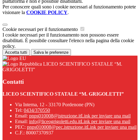
piattaforma e non è possibile disabilitarli.
Per conoscere quali sono i cookie necessari al funzionamento potete
visionare la
COOKIE POLICY
.
Cookie necessari per il funzionamento
I cookie necessari per il funzionamento non possono essere
disabilitati. È possibile consultare l'elenco nella pagina della cookie
policy.
Accetta tutti
Salva le preferenze
LICEO SCIENTIFICO STATALE “M.
GRIGOLETTI”
Contatti
LICEO SCIENTIFICO STATALE “M. GRIGOLETTI”
Via Interna, 12 - 33170 Pordenone (PN)
Tel:
0434/370550
Email:
pnps010008@istruzione.it
Link per inviare una mail
Email:
info@liceogrigoletti.edu.it
Link per inviare una mail
PEC:
pnps010008@pec.istruzione.it
Link per inviare una mail
C.F.: 80007370937