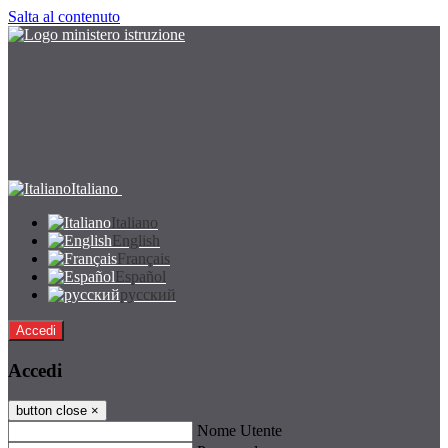
Salta al contenuto
Italiano
Italiano
English
Français
Español
русский
Accedi
Accedi
button close
×
Nome Utente