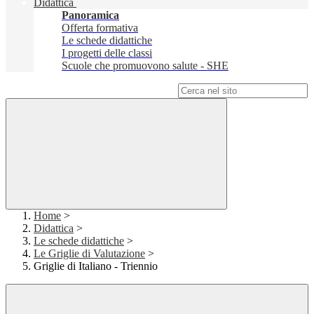
Didattica
Panoramica
Offerta formativa
Le schede didattiche
I progetti delle classi
Scuole che promuovono salute - SHE
Campo di ricerca per le pagine del sito
Home
>
Didattica
>
Le schede didattiche
>
Le Griglie di Valutazione
>
Griglie di Italiano - Triennio