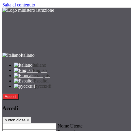
Salta al contenuto
Italiano
Italiano
English
Français
Español
русский
Accedi
Accedi
button close
×
Nome Utente