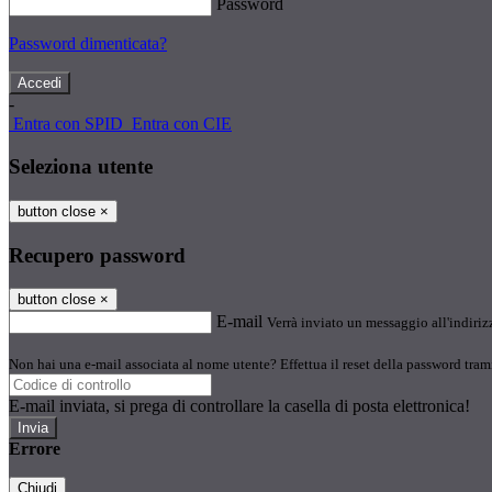
Password
Password dimenticata?
-
Entra con SPID
Entra con CIE
Seleziona utente
button close
×
Recupero password
button close
×
E-mail
Verrà inviato un messaggio all'indirizz
Non hai una e-mail associata al nome utente? Effettua il reset della password tram
E-mail inviata, si prega di controllare la casella di posta elettronica!
Errore
Chiudi