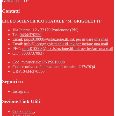
GRIGOLETTI”
Contatti
LICEO SCIENTIFICO STATALE “M. GRIGOLETTI”
Via Interna, 12 - 33170 Pordenone (PN)
Tel:
0434/370550
Email:
pnps010008@istruzione.it
Link per inviare una mail
Email:
info@liceogrigoletti.edu.it
Link per inviare una mail
PEC:
pnps010008@pec.istruzione.it
Link per inviare una mail
C.F.: 80007370937
Cod. ministeriale: PNPS010008
Codice univoco fatturazione elettronica: UFW9Q4
URP: 0434/370550
Seguici su
Instagram
Sezione Link Utili
Cookie policy