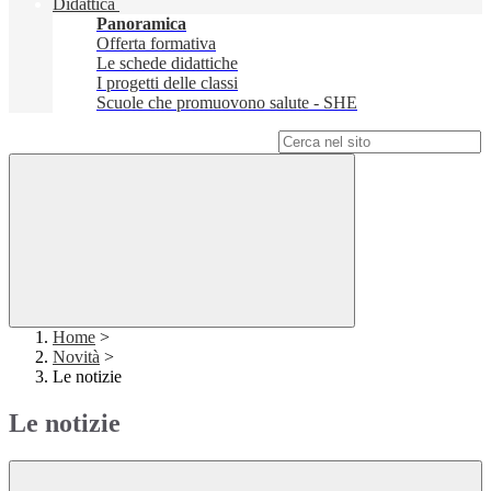
Didattica
Panoramica
Offerta formativa
Le schede didattiche
I progetti delle classi
Scuole che promuovono salute - SHE
Campo di ricerca per le pagine del sito
Home
>
Novità
>
Le notizie
Le notizie