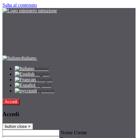
Salta al contenuto
Italiano
Italiano
English
Français
Español
русский
Accedi
Accedi
button close
×
Nome Utente