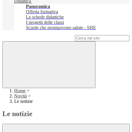
Didattica
Panoramica
Offerta formativa
Le schede didattiche
I progetti delle classi
Scuole che promuovono salute - SHE
Campo di ricerca per le pagine del sito
Home
>
Novità
>
Le notizie
Le notizie