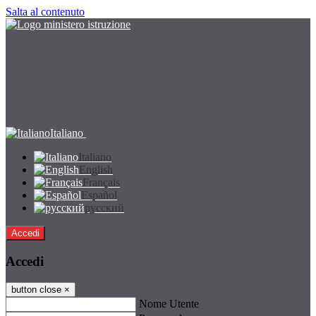
Salta al contenuto
Italiano
Italiano
English
Français
Español
русский
Accedi
Accedi
button close
×
Nome Utente