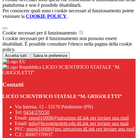
piattaforma e non è possibile disabilitarli.
Per conoscere quali sono i cookie necessari al funzionamento potete
visionare la
COOKIE POLICY
.
Cookie necessari per il funzionamento
I cookie necessari per il funzionamento non possono essere
disabilitati. È possibile consultare l'elenco nella pagina della cookie
policy.
Accetta tutti
Salva le preferenze
LICEO SCIENTIFICO STATALE “M.
GRIGOLETTI”
Contatti
LICEO SCIENTIFICO STATALE “M. GRIGOLETTI”
Via Interna, 12 - 33170 Pordenone (PN)
Tel:
0434/370550
Email:
pnps010008@istruzione.it
Link per inviare una mail
Email:
info@liceogrigoletti.edu.it
Link per inviare una mail
PEC:
pnps010008@pec.istruzione.it
Link per inviare una mail
C.F.: 80007370937