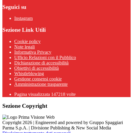
Seguici su
Instagram
Sezione Link Utili
Cookie policy
Note legali
Informativa Privacy
Ufficio Relazioni con il Pubblico
Dichiarazione di accessibilità
Obiettivi di accessibilità
Whistleblowing
Gestione consensi cookie
Amministrazione trasparente
Pagina visualizzata
147218
volte
Sezione Copyright
Copyright 2026 | Engineered and powered by Gruppo Spaggiari
Parma S.p.A. | Divisione Publishing & New Social Media