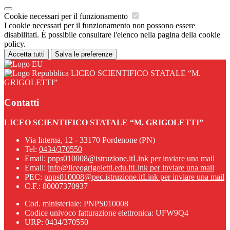
Cookie necessari per il funzionamento
I cookie necessari per il funzionamento non possono essere
disabilitati. È possibile consultare l'elenco nella pagina della cookie
policy.
Accetta tutti
Salva le preferenze
LICEO SCIENTIFICO STATALE “M.
GRIGOLETTI”
Contatti
LICEO SCIENTIFICO STATALE “M. GRIGOLETTI”
Via Interna, 12 - 33170 Pordenone (PN)
Tel:
0434/370550
Email:
pnps010008@istruzione.it
Link per inviare una mail
Email:
info@liceogrigoletti.edu.it
Link per inviare una mail
PEC:
pnps010008@pec.istruzione.it
Link per inviare una mail
C.F.: 80007370937
Cod. ministeriale: PNPS010008
Codice univoco fatturazione elettronica: UFW9Q4
URP: 0434/370550