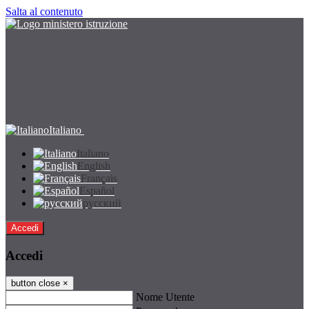
Salta al contenuto
Italiano
Italiano
English
Français
Español
русский
Accedi
Accedi
button close
×
Nome Utente