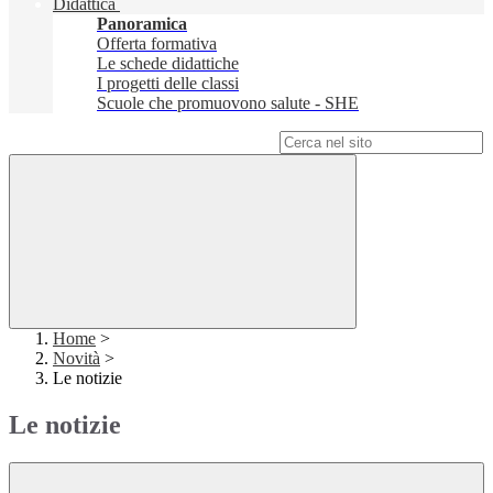
Didattica
Panoramica
Offerta formativa
Le schede didattiche
I progetti delle classi
Scuole che promuovono salute - SHE
Campo di ricerca per le pagine del sito
Home
>
Novità
>
Le notizie
Le notizie