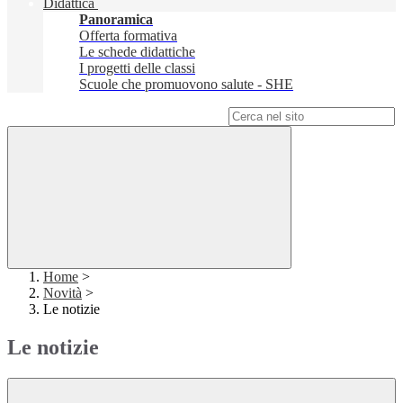
Didattica
Panoramica
Offerta formativa
Le schede didattiche
I progetti delle classi
Scuole che promuovono salute - SHE
Campo di ricerca per le pagine del sito
Home
>
Novità
>
Le notizie
Le notizie