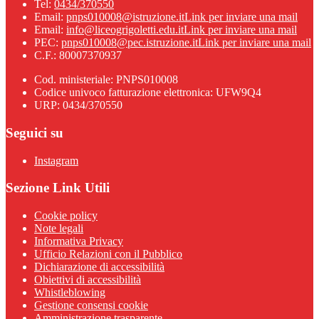
Tel:
0434/370550
Email:
pnps010008@istruzione.it
Link per inviare una mail
Email:
info@liceogrigoletti.edu.it
Link per inviare una mail
PEC:
pnps010008@pec.istruzione.it
Link per inviare una mail
C.F.: 80007370937
Cod. ministeriale: PNPS010008
Codice univoco fatturazione elettronica: UFW9Q4
URP: 0434/370550
Seguici su
Instagram
Sezione Link Utili
Cookie policy
Note legali
Informativa Privacy
Ufficio Relazioni con il Pubblico
Dichiarazione di accessibilità
Obiettivi di accessibilità
Whistleblowing
Gestione consensi cookie
Amministrazione trasparente