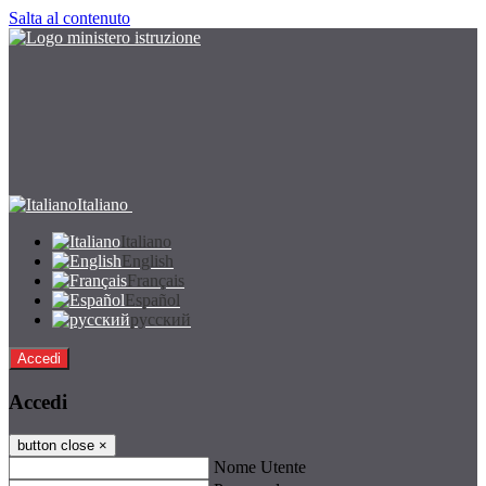
Salta al contenuto
Italiano
Italiano
English
Français
Español
русский
Accedi
Accedi
button close
×
Nome Utente