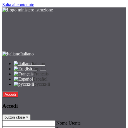
Salta al contenuto
Italiano
Italiano
English
Français
Español
русский
Accedi
Accedi
button close
×
Nome Utente