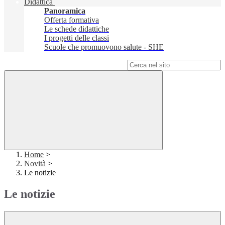
Didattica
Panoramica
Offerta formativa
Le schede didattiche
I progetti delle classi
Scuole che promuovono salute - SHE
Campo di ricerca per le pagine del sito
Home
>
Novità
>
Le notizie
Le notizie