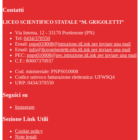
Contatti
LICEO SCIENTIFICO STATALE “M. GRIGOLETTI”
Via Interna, 12 - 33170 Pordenone (PN)
Tel:
0434/370550
Email:
pnps010008@istruzione.it
Link per inviare una mail
Email:
info@liceogrigoletti.edu.it
Link per inviare una mail
PEC:
pnps010008@pec.istruzione.it
Link per inviare una mail
C.F.: 80007370937
Cod. ministeriale: PNPS010008
Codice univoco fatturazione elettronica: UFW9Q4
URP: 0434/370550
Seguici su
Instagram
Sezione Link Utili
Cookie policy
Note legali