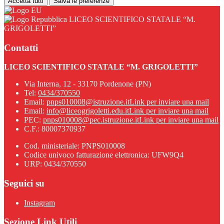
Accetta tutti
Salva le preferenze
LICEO SCIENTIFICO STATALE “M.
GRIGOLETTI”
Contatti
LICEO SCIENTIFICO STATALE “M. GRIGOLETTI”
Via Interna, 12 - 33170 Pordenone (PN)
Tel:
0434/370550
Email:
pnps010008@istruzione.it
Link per inviare una mail
Email:
info@liceogrigoletti.edu.it
Link per inviare una mail
PEC:
pnps010008@pec.istruzione.it
Link per inviare una mail
C.F.: 80007370937
Cod. ministeriale: PNPS010008
Codice univoco fatturazione elettronica: UFW9Q4
URP: 0434/370550
Seguici su
Instagram
Sezione Link Utili