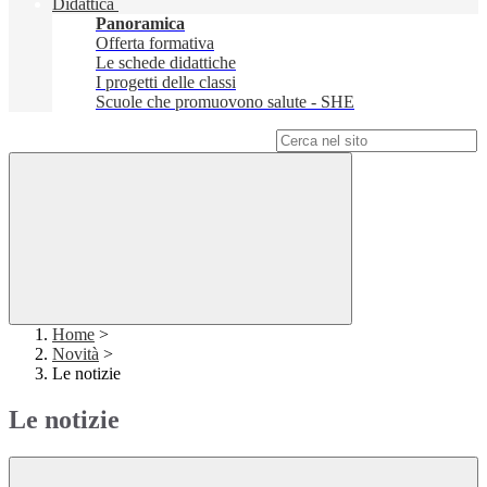
Didattica
Panoramica
Offerta formativa
Le schede didattiche
I progetti delle classi
Scuole che promuovono salute - SHE
Campo di ricerca per le pagine del sito
Home
>
Novità
>
Le notizie
Le notizie