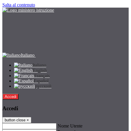
Salta al contenuto
Italiano
Italiano
English
Français
Español
русский
Accedi
Accedi
button close
×
Nome Utente