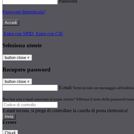
Password
Password dimenticata?
-
Entra con SPID
Entra con CIE
Seleziona utente
button close
×
Recupero password
button close
×
E-mail
Verrà inviato un messaggio all'indirizz
Non hai una e-mail associata al nome utente? Effettua il reset della password tram
E-mail inviata, si prega di controllare la casella di posta elettronica!
Errore
Chiudi