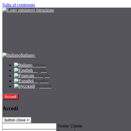
Salta al contenuto
Italiano
Italiano
English
Français
Español
русский
Accedi
Accedi
button close
×
Nome Utente