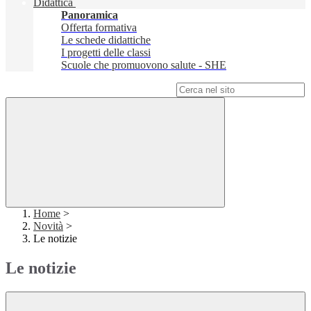
Didattica
Panoramica
Offerta formativa
Le schede didattiche
I progetti delle classi
Scuole che promuovono salute - SHE
Campo di ricerca per le pagine del sito
Home
>
Novità
>
Le notizie
Le notizie