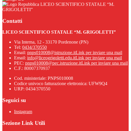
LICEO SCIENTIFICO STATALE “M.
GRIGOLETTI”
Contatti
LICEO SCIENTIFICO STATALE “M. GRIGOLETTI”
Via Interna, 12 - 33170 Pordenone (PN)
Tel:
0434/370550
Email:
pnps010008@istruzione.it
Link per inviare una mail
Email:
info@liceogrigoletti.edu.it
Link per inviare una mail
PEC:
pnps010008@pec.istruzione.it
Link per inviare una mail
C.F.: 80007370937
Cod. ministeriale: PNPS010008
Codice univoco fatturazione elettronica: UFW9Q4
URP: 0434/370550
Seguici su
Instagram
Sezione Link Utili