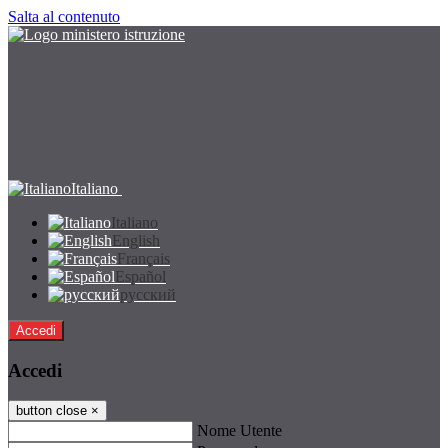
Salta al contenuto
Italiano
Italiano
English
Français
Español
русский
Accedi
Accedi
button close
×
Nome Utente