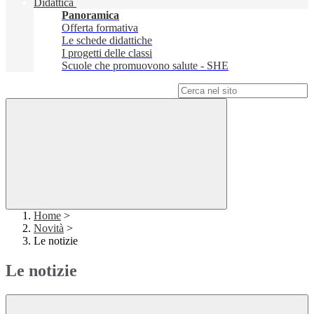
Didattica
Panoramica
Offerta formativa
Le schede didattiche
I progetti delle classi
Scuole che promuovono salute - SHE
Campo di ricerca per le pagine del sito
Home
>
Novità
>
Le notizie
Le notizie