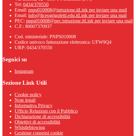
Tel:
0434/370550
Email:
pnps010008@istruzione.it
Link per inviare una mail
Email:
info@liceogrigoletti.edu.it
Link per inviare una mail
PEC:
pnps010008@pec.istruzione.it
Link per inviare una mail
C.F.: 80007370937
Cod. ministeriale: PNPS010008
Codice univoco fatturazione elettronica: UFW9Q4
URP: 0434/370550
Seguici su
Instagram
Sezione Link Utili
Cookie policy
Note legali
Informativa Privacy
Ufficio Relazioni con il Pubblico
Dichiarazione di accessibilità
Obiettivi di accessibilità
Whistleblowing
Gestione consensi cookie