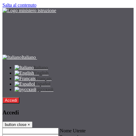
Salta al contenuto
Italiano
Italiano
English
Français
Español
русский
Accedi
Accedi
button close
×
Nome Utente