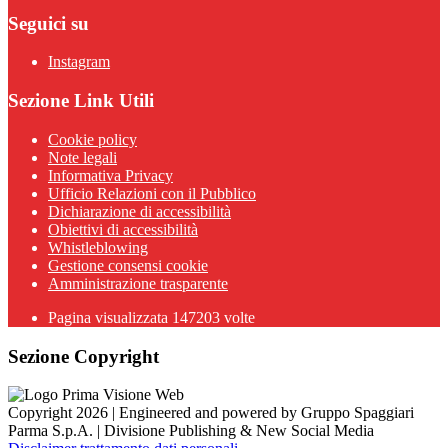
Seguici su
Instagram
Sezione Link Utili
Cookie policy
Note legali
Informativa Privacy
Ufficio Relazioni con il Pubblico
Dichiarazione di accessibilità
Obiettivi di accessibilità
Whistleblowing
Gestione consensi cookie
Amministrazione trasparente
Pagina visualizzata
147203
volte
Sezione Copyright
Copyright 2026 | Engineered and powered by Gruppo Spaggiari
Parma S.p.A. | Divisione Publishing & New Social Media