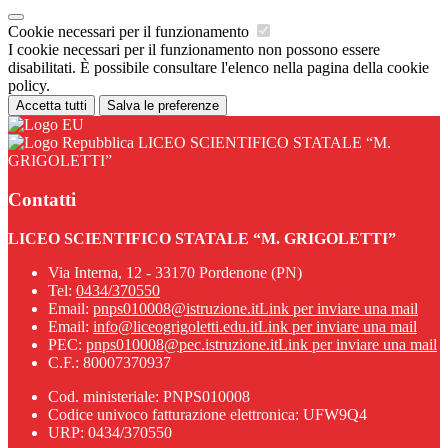
Cookie necessari per il funzionamento
I cookie necessari per il funzionamento non possono essere
disabilitati. È possibile consultare l'elenco nella pagina della cookie
policy.
Accetta tutti
Salva le preferenze
LICEO SCIENTIFICO STATALE “M.
GRIGOLETTI”
Contatti
LICEO SCIENTIFICO STATALE “M. GRIGOLETTI”
Via Interna, 12 - 33170 Pordenone (PN)
Tel:
0434/370550
Email:
pnps010008@istruzione.it
Link per inviare una mail
Email:
info@liceogrigoletti.edu.it
Link per inviare una mail
PEC:
pnps010008@pec.istruzione.it
Link per inviare una mail
C.F.: 80007370937
Cod. ministeriale: PNPS010008
Codice univoco fatturazione elettronica: UFW9Q4
URP: 0434/370550