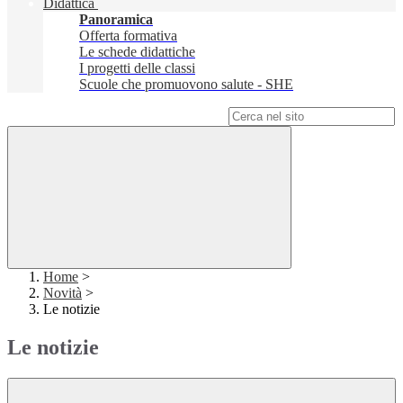
Didattica
Panoramica
Offerta formativa
Le schede didattiche
I progetti delle classi
Scuole che promuovono salute - SHE
Campo di ricerca per le pagine del sito
Home
>
Novità
>
Le notizie
Le notizie