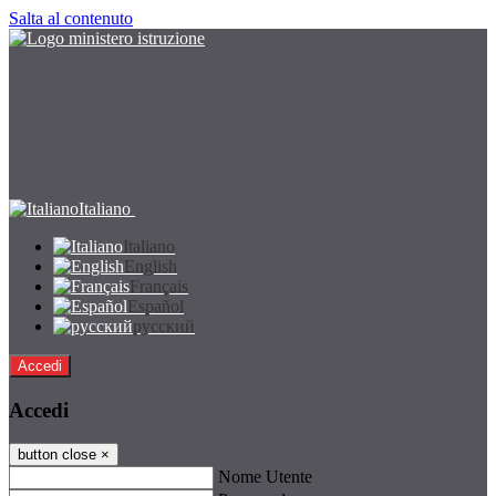
Salta al contenuto
Italiano
Italiano
English
Français
Español
русский
Accedi
Accedi
button close
×
Nome Utente