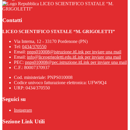
LICEO SCIENTIFICO STATALE “M.
GRIGOLETTI”
Contatti
LICEO SCIENTIFICO STATALE “M. GRIGOLETTI”
Via Interna, 12 - 33170 Pordenone (PN)
Tel:
0434/370550
Email:
pnps010008@istruzione.it
Link per inviare una mail
Email:
info@liceogrigoletti.edu.it
Link per inviare una mail
PEC:
pnps010008@pec.istruzione.it
Link per inviare una mail
C.F.: 80007370937
Cod. ministeriale: PNPS010008
Codice univoco fatturazione elettronica: UFW9Q4
URP: 0434/370550
Seguici su
Instagram
Sezione Link Utili