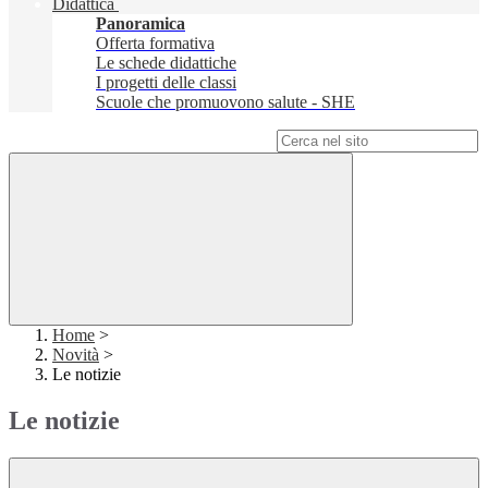
Didattica
Panoramica
Offerta formativa
Le schede didattiche
I progetti delle classi
Scuole che promuovono salute - SHE
Campo di ricerca per le pagine del sito
Home
>
Novità
>
Le notizie
Le notizie