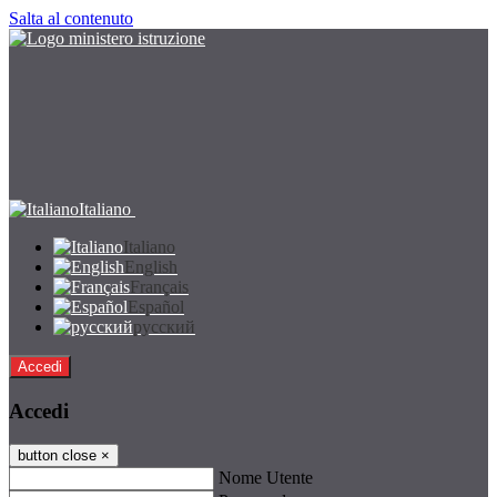
Salta al contenuto
Italiano
Italiano
English
Français
Español
русский
Accedi
Accedi
button close
×
Nome Utente