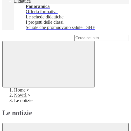
Didattica
Panoramica
Offerta formativa
Le schede didattiche
I progetti delle classi
Scuole che promuovono salute - SHE
Campo di ricerca per le pagine del sito
Home
>
Novità
>
Le notizie
Le notizie