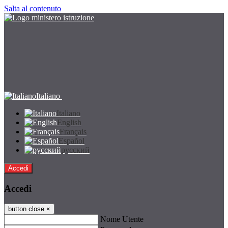
Salta al contenuto
Italiano
Italiano
English
Français
Español
русский
Accedi
Accedi
button close
×
Nome Utente