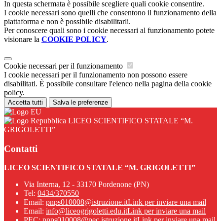
In questa schermata è possibile scegliere quali cookie consentire.
I cookie necessari sono quelli che consentono il funzionamento della
piattaforma e non è possibile disabilitarli.
Per conoscere quali sono i cookie necessari al funzionamento potete
visionare la
COOKIE POLICY
.
Cookie necessari per il funzionamento
I cookie necessari per il funzionamento non possono essere
disabilitati. È possibile consultare l'elenco nella pagina della cookie
policy.
Accetta tutti
Salva le preferenze
LICEO SCIENTIFICO STATALE “M.
GRIGOLETTI”
Contatti
LICEO SCIENTIFICO STATALE “M. GRIGOLETTI”
Via Interna, 12 - 33170 Pordenone (PN)
Tel:
0434/370550
Email:
pnps010008@istruzione.it
Link per inviare una mail
Email:
info@liceogrigoletti.edu.it
Link per inviare una mail
PEC:
pnps010008@pec.istruzione.it
Link per inviare una mail