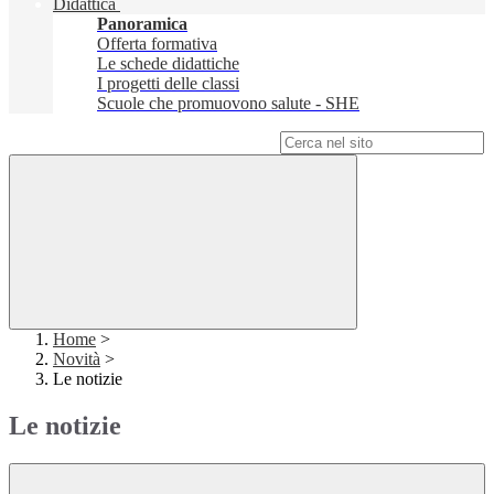
Didattica
Panoramica
Offerta formativa
Le schede didattiche
I progetti delle classi
Scuole che promuovono salute - SHE
Campo di ricerca per le pagine del sito
Home
>
Novità
>
Le notizie
Le notizie