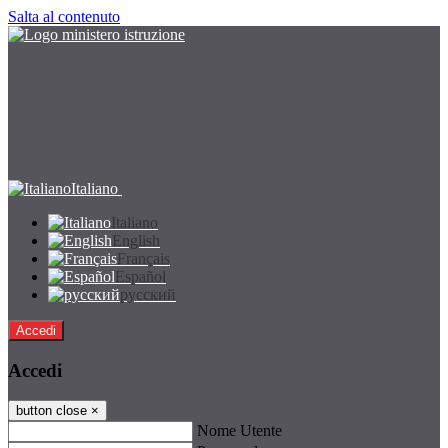
Salta al contenuto
Italiano
Italiano
English
Français
Español
русский
Accedi
Accedi
button close
×
Nome Utente