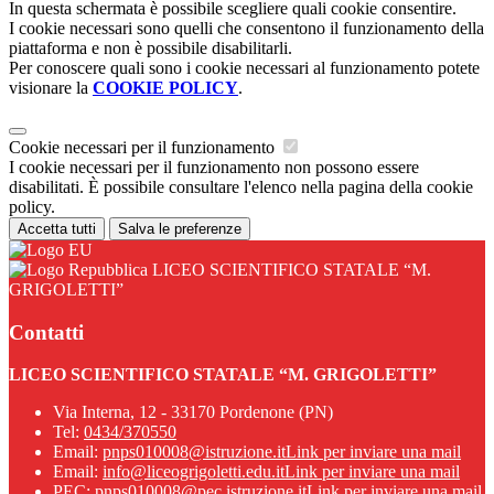
In questa schermata è possibile scegliere quali cookie consentire.
I cookie necessari sono quelli che consentono il funzionamento della
piattaforma e non è possibile disabilitarli.
Per conoscere quali sono i cookie necessari al funzionamento potete
visionare la
COOKIE POLICY
.
Cookie necessari per il funzionamento
I cookie necessari per il funzionamento non possono essere
disabilitati. È possibile consultare l'elenco nella pagina della cookie
policy.
Accetta tutti
Salva le preferenze
LICEO SCIENTIFICO STATALE “M.
GRIGOLETTI”
Contatti
LICEO SCIENTIFICO STATALE “M. GRIGOLETTI”
Via Interna, 12 - 33170 Pordenone (PN)
Tel:
0434/370550
Email:
pnps010008@istruzione.it
Link per inviare una mail
Email:
info@liceogrigoletti.edu.it
Link per inviare una mail
PEC:
pnps010008@pec.istruzione.it
Link per inviare una mail