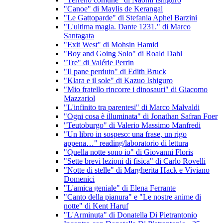
"Canoe" di Maylis de Kerangal
"Le Gattoparde" di Stefania Aphel Barzini
"L'ultima magia. Dante 1231." di Marco
Santagata
"Exit West" di Mohsin Hamid
"Boy and Going Solo" di Roald Dahl
"Tre" di Valérie Perrin
"Il pane perduto" di Edith Bruck
"Klara e il sole" di Kazuo Ishiguro
"Mio fratello rincorre i dinosauri" di Giacomo
Mazzariol
"L'infinito tra parentesi" di Marco Malvaldi
"Ogni cosa è illuminata" di Jonathan Safran Foer
"Teutoburgo" di Valerio Massimo Manfredi
"Un libro in sospeso: una frase, un rigo
appena…" reading/laboratorio di lettura
"Quella notte sono io" di Giovanni Floris
"Sette brevi lezioni di fisica" di Carlo Rovelli
"Notte di stelle" di Margherita Hack e Viviano
Domenici
"L'amica geniale" di Elena Ferrante
"Canto della pianura" e "Le nostre anime di
notte" di Kent Haruf
"L'Arminuta" di Donatella Di Pietrantonio