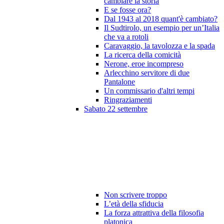
cambiare la storia
E se fosse ora?
Dal 1943 al 2018 quant'è cambiato?
Il Sudtirolo, un esempio per un’Italia
che va a rotoli
Caravaggio, la tavolozza e la spada
La ricerca della comicità
Nerone, eroe incompreso
Arlecchino servitore di due
Pantalone
Un commissario d'altri tempi
Ringraziamenti
Sabato 22 settembre
Non scrivere troppo
L’età della sfiducia
La forza attrattiva della filosofia
platonica