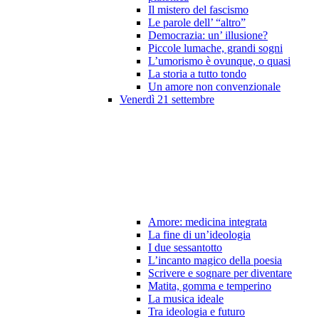
Il mistero del fascismo
Le parole dell’ “altro”
Democrazia: un’ illusione?
Piccole lumache, grandi sogni
L’umorismo è ovunque, o quasi
La storia a tutto tondo
Un amore non convenzionale
Venerdì 21 settembre
Amore: medicina integrata
La fine di un’ideologia
I due sessantotto
L’incanto magico della poesia
Scrivere e sognare per diventare
Matita, gomma e temperino
La musica ideale
Tra ideologia e futuro