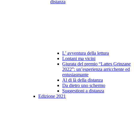
distanza
L’ avventura della lettura
Lontani ma vicini
Giurata del premio “Lattes Grinzane
2022”: un’esperienza arricchente ed
entusiasmante
Al di là della distanza
Da dietro uno schermo
Suggestioni a distanza
Edizione 2021