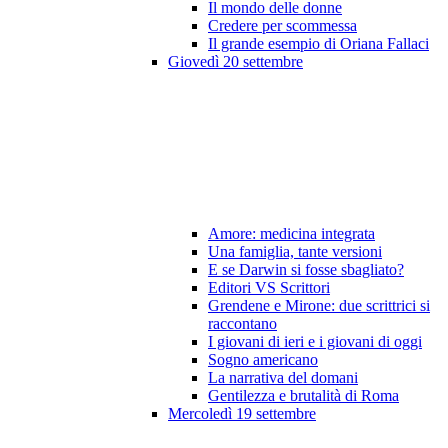
Il mondo delle donne
Credere per scommessa
Il grande esempio di Oriana Fallaci
Giovedì 20 settembre
Amore: medicina integrata
Una famiglia, tante versioni
E se Darwin si fosse sbagliato?
Editori VS Scrittori
Grendene e Mirone: due scrittrici si
raccontano
I giovani di ieri e i giovani di oggi
Sogno americano
La narrativa del domani
Gentilezza e brutalità di Roma
Mercoledì 19 settembre