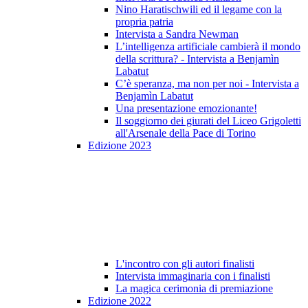
Nino Haratischwili ed il legame con la
propria patria
Intervista a Sandra Newman
L’intelligenza artificiale cambierà il mondo
della scrittura? - Intervista a Benjamìn
Labatut
C’è speranza, ma non per noi - Intervista a
Benjamìn Labatut
Una presentazione emozionante!
Il soggiorno dei giurati del Liceo Grigoletti
all'Arsenale della Pace di Torino
Edizione 2023
L'incontro con gli autori finalisti
Intervista immaginaria con i finalisti
La magica cerimonia di premiazione
Edizione 2022