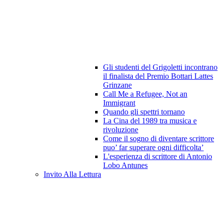
Gli studenti del Grigoletti incontrano
il finalista del Premio Bottari Lattes
Grinzane
Call Me a Refugee, Not an
Immigrant
Quando gli spettri tornano
La Cina del 1989 tra musica e
rivoluzione
Come il sogno di diventare scrittore
puo’ far superare ogni difficolta’
L'esperienza di scrittore di Antonio
Lobo Antunes
Invito Alla Lettura