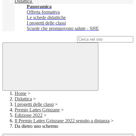
Didattica
Panoramica
Offerta formativa
Le schede didattiche
I progetti delle classi
Scuole che promuovono salute - SHE
Campo di ricerca per le pagine del sito
Home
>
Didattica
>
I progetti delle classi
>
Premio Lattes Grinzane
>
Edizione 2022
>
Il Premio Lattes Grinzane 2022 seguito a distanza
>
Da dietro uno schermo