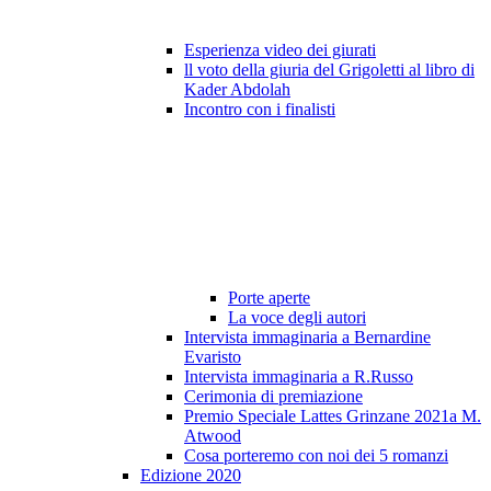
Esperienza video dei giurati
ll voto della giuria del Grigoletti al libro di
Kader Abdolah
Incontro con i finalisti
Porte aperte
La voce degli autori
Intervista immaginaria a Bernardine
Evaristo
Intervista immaginaria a R.Russo
Cerimonia di premiazione
Premio Speciale Lattes Grinzane 2021a M.
Atwood
Cosa porteremo con noi dei 5 romanzi
Edizione 2020