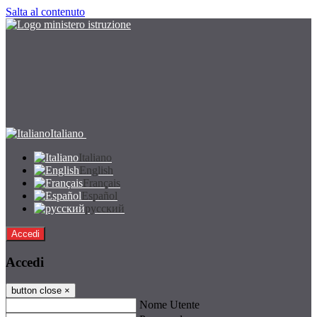
Salta al contenuto
Italiano
Italiano
English
Français
Español
русский
Accedi
Accedi
button close
×
Nome Utente