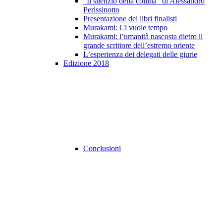
"Il silenzio della collina" di Alessandro
Perissinotto
Presentazione dei libri finalisti
Murakami: Ci vuole tempo
Murakami: l’umanità nascosta dietro il
grande scrittore dell’estremo oriente
L’esperienza dei delegati delle giurie
Edizione 2018
Conclusioni