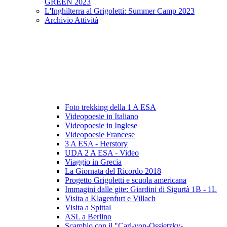
GREEN 2023
L'Inghilterra al Grigoletti: Summer Camp 2023
Archivio Attività
Foto trekking della 1 A ESA
Videopoesie in Italiano
Videopoesie in Inglese
Videopoesie Francese
3 A ESA - Herstory
UDA 2 A ESA - Video
Viaggio in Grecia
La Giornata del Ricordo 2018
Progetto Grigoletti e scuola americana
Immagini dalle gite: Giardini di Sigurtà 1B - 1L
Visita a Klagenfurt e Villach
Visita a Spittal
ASL a Berlino
Scambio con il "Carl-von-Ossietzky-