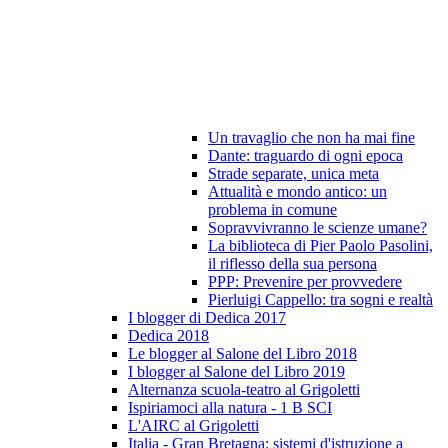
Un travaglio che non ha mai fine
Dante: traguardo di ogni epoca
Strade separate, unica meta
Attualità e mondo antico: un
problema in comune
Sopravvivranno le scienze umane?
La biblioteca di Pier Paolo Pasolini,
il riflesso della sua persona
PPP: Prevenire per provvedere
Pierluigi Cappello: tra sogni e realtà
I blogger di Dedica 2017
Dedica 2018
Le blogger al Salone del Libro 2018
I blogger al Salone del Libro 2019
Alternanza scuola-teatro al Grigoletti
Ispiriamoci alla natura - 1 B SCI
L'AIRC al Grigoletti
Italia - Gran Bretagna: sistemi d'istruzione a