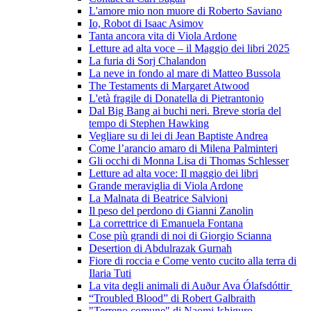
L'amore mio non muore di Roberto Saviano
Io, Robot di Isaac Asimov
Tanta ancora vita di Viola Ardone
Letture ad alta voce – il Maggio dei libri 2025
La furia di Sorj Chalandon
La neve in fondo al mare di Matteo Bussola
The Testaments di Margaret Atwood
L'età fragile di Donatella di Pietrantonio
Dal Big Bang ai buchi neri. Breve storia del
tempo di Stephen Hawking
Vegliare su di lei di Jean Baptiste Andrea
Come l’arancio amaro di Milena Palminteri
Gli occhi di Monna Lisa di Thomas Schlesser
Letture ad alta voce: Il maggio dei libri
Grande meraviglia di Viola Ardone
La Malnata di Beatrice Salvioni
Il peso del perdono di Gianni Zanolin
La correttrice di Emanuela Fontana
Cose più grandi di noi di Giorgio Scianna
Desertion di Abdulrazak Gurnah
Fiore di roccia e Come vento cucito alla terra di
Ilaria Tuti
La vita degli animali di Auður Ava Ólafsdóttir
“Troubled Blood” di Robert Galbraith
"Terreno comune" di Naomi Ishiguro