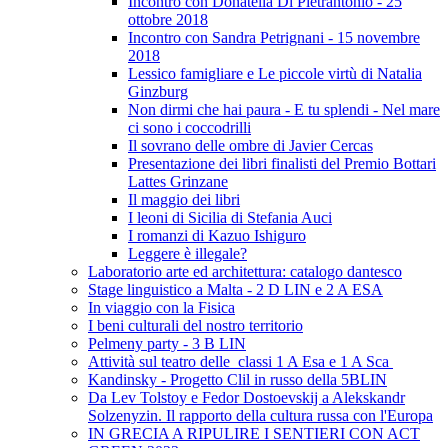
Incontro con Donatella Di Pietrantonio - 25
ottobre 2018
Incontro con Sandra Petrignani - 15 novembre
2018
Lessico famigliare e Le piccole virtù di Natalia
Ginzburg
Non dirmi che hai paura - E tu splendi - Nel mare
ci sono i coccodrilli
Il sovrano delle ombre di Javier Cercas
Presentazione dei libri finalisti del Premio Bottari
Lattes Grinzane
Il maggio dei libri
I leoni di Sicilia di Stefania Auci
I romanzi di Kazuo Ishiguro
Leggere è illegale?
Laboratorio arte ed architettura: catalogo dantesco
Stage linguistico a Malta - 2 D LIN e 2 A ESA
In viaggio con la Fisica
I beni culturali del nostro territorio
Pelmeny party - 3 B LIN
Attività sul teatro delle classi 1 A Esa e 1 A Sca
Kandinsky - Progetto Clil in russo della 5BLIN
Da Lev Tolstoy e Fedor Dostoevskij a Alekskandr
Solzenyzin. Il rapporto della cultura russa con l'Europa
IN GRECIA A RIPULIRE I SENTIERI CON ACT