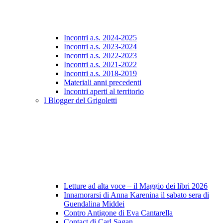
Incontri a.s. 2024-2025
Incontri a.s. 2023-2024
Incontri a.s. 2022-2023
Incontri a.s. 2021-2022
Incontri a.s. 2018-2019
Materiali anni precedenti
Incontri aperti al territorio
I Blogger del Grigoletti
Letture ad alta voce – il Maggio dei libri 2026
Innamorarsi di Anna Karenina il sabato sera di
Guendalina Middei
Contro Antigone di Eva Cantarella
Contact di Carl Sagan