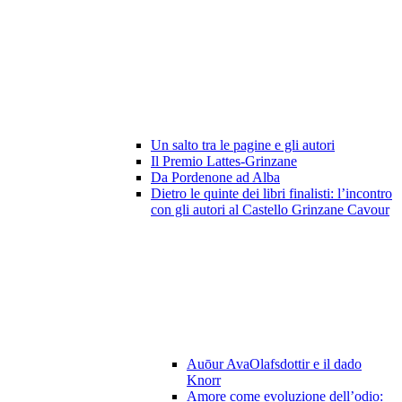
Un salto tra le pagine e gli autori
Il Premio Lattes-Grinzane
Da Pordenone ad Alba
Dietro le quinte dei libri finalisti: l’incontro
con gli autori al Castello Grinzane Cavour
Auōur AvaOlafsdottir e il dado
Knorr
Amore come evoluzione dell’odio: