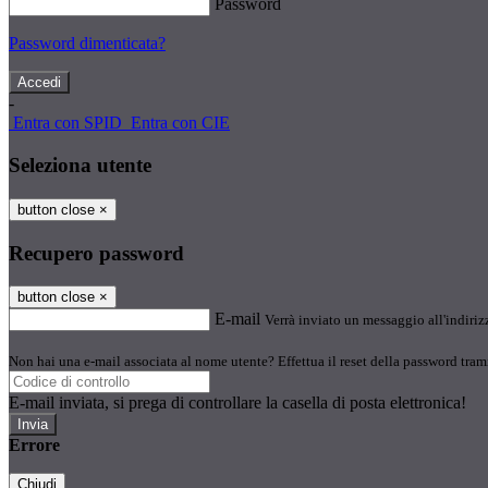
Password
Password dimenticata?
-
Entra con SPID
Entra con CIE
Seleziona utente
button close
×
Recupero password
button close
×
E-mail
Verrà inviato un messaggio all'indirizz
Non hai una e-mail associata al nome utente? Effettua il reset della password tram
E-mail inviata, si prega di controllare la casella di posta elettronica!
Errore
Chiudi