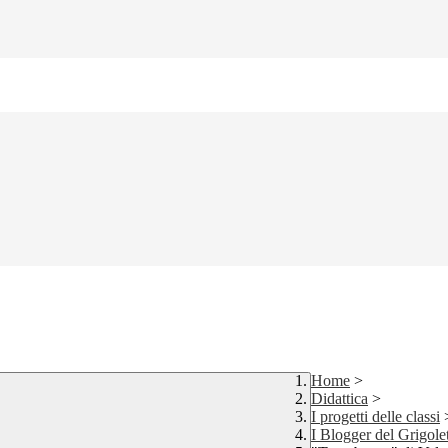
Home
>
Didattica
>
I progetti delle classi
I Blogger del Grigolet