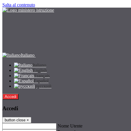
Salta al contenuto
Italiano
Italiano
English
Français
Español
русский
Accedi
Accedi
button close
×
Nome Utente