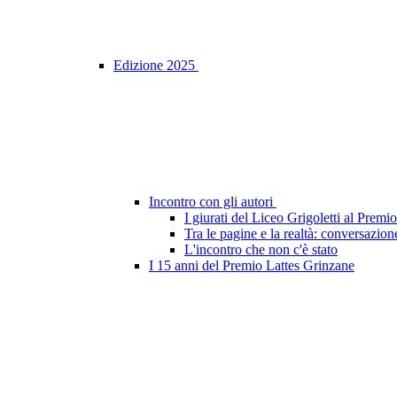
Edizione 2025
Incontro con gli autori
I giurati del Liceo Grigoletti al Prem
Tra le pagine e la realtà: conversazion
L'incontro che non c'è stato
I 15 anni del Premio Lattes Grinzane