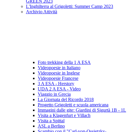
GREEN 2023
L'Inghilterra al Grigoletti: Summer Camp 2023
Archivio Attività
Foto trekking della 1 A ESA
Videopoesie in Italiano
Videopoesie in Inglese
Videopoesie Francese
3 A ESA - Herstory
UDA 2 A ESA - Video
Viaggio in Grecia
La Giornata del Ricordo 2018
Progetto Grigoletti e scuola americana
Immagini dalle gite: Giardini di Sigurtà 1B - 1L
Visita a Klagenfurt e Villach
Visita a Spittal
ASL a Berlino
Scambio con il "Carl-von-Ossietzky-