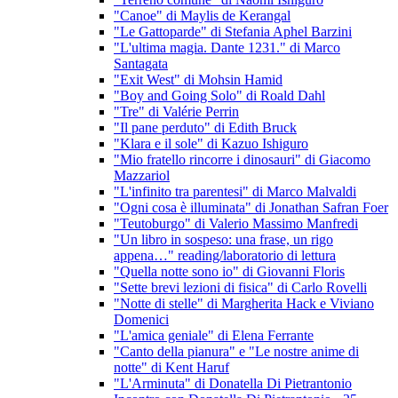
"Canoe" di Maylis de Kerangal
"Le Gattoparde" di Stefania Aphel Barzini
"L'ultima magia. Dante 1231." di Marco
Santagata
"Exit West" di Mohsin Hamid
"Boy and Going Solo" di Roald Dahl
"Tre" di Valérie Perrin
"Il pane perduto" di Edith Bruck
"Klara e il sole" di Kazuo Ishiguro
"Mio fratello rincorre i dinosauri" di Giacomo
Mazzariol
"L'infinito tra parentesi" di Marco Malvaldi
"Ogni cosa è illuminata" di Jonathan Safran Foer
"Teutoburgo" di Valerio Massimo Manfredi
"Un libro in sospeso: una frase, un rigo
appena…" reading/laboratorio di lettura
"Quella notte sono io" di Giovanni Floris
"Sette brevi lezioni di fisica" di Carlo Rovelli
"Notte di stelle" di Margherita Hack e Viviano
Domenici
"L'amica geniale" di Elena Ferrante
"Canto della pianura" e "Le nostre anime di
notte" di Kent Haruf
"L'Arminuta" di Donatella Di Pietrantonio