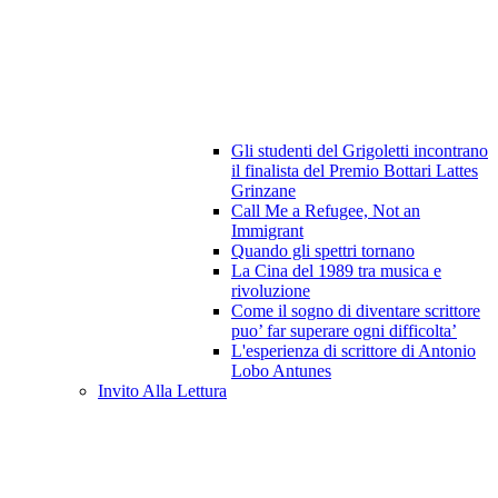
Gli studenti del Grigoletti incontrano
il finalista del Premio Bottari Lattes
Grinzane
Call Me a Refugee, Not an
Immigrant
Quando gli spettri tornano
La Cina del 1989 tra musica e
rivoluzione
Come il sogno di diventare scrittore
puo’ far superare ogni difficolta’
L'esperienza di scrittore di Antonio
Lobo Antunes
Invito Alla Lettura