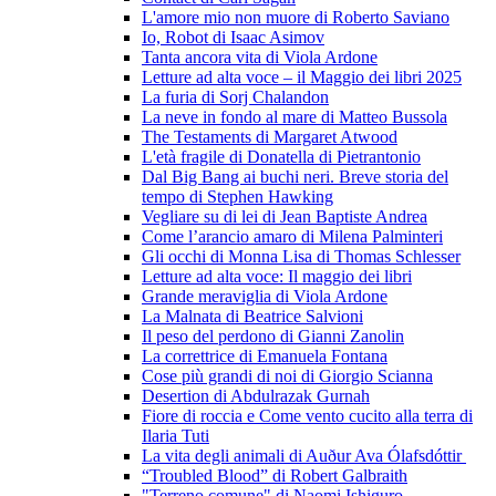
L'amore mio non muore di Roberto Saviano
Io, Robot di Isaac Asimov
Tanta ancora vita di Viola Ardone
Letture ad alta voce – il Maggio dei libri 2025
La furia di Sorj Chalandon
La neve in fondo al mare di Matteo Bussola
The Testaments di Margaret Atwood
L'età fragile di Donatella di Pietrantonio
Dal Big Bang ai buchi neri. Breve storia del
tempo di Stephen Hawking
Vegliare su di lei di Jean Baptiste Andrea
Come l’arancio amaro di Milena Palminteri
Gli occhi di Monna Lisa di Thomas Schlesser
Letture ad alta voce: Il maggio dei libri
Grande meraviglia di Viola Ardone
La Malnata di Beatrice Salvioni
Il peso del perdono di Gianni Zanolin
La correttrice di Emanuela Fontana
Cose più grandi di noi di Giorgio Scianna
Desertion di Abdulrazak Gurnah
Fiore di roccia e Come vento cucito alla terra di
Ilaria Tuti
La vita degli animali di Auður Ava Ólafsdóttir
“Troubled Blood” di Robert Galbraith
"Terreno comune" di Naomi Ishiguro