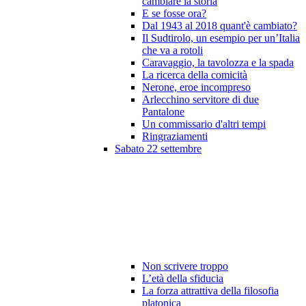
cambiare la storia
E se fosse ora?
Dal 1943 al 2018 quant'è cambiato?
Il Sudtirolo, un esempio per un’Italia
che va a rotoli
Caravaggio, la tavolozza e la spada
La ricerca della comicità
Nerone, eroe incompreso
Arlecchino servitore di due
Pantalone
Un commissario d'altri tempi
Ringraziamenti
Sabato 22 settembre
Non scrivere troppo
L’età della sfiducia
La forza attrattiva della filosofia
platonica