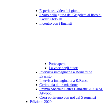
Esperienza video dei giurati
ll voto della giuria del Grigoletti al libro di
Kader Abdolah
Incontro con i finalisti
Porte aperte
La voce degli autori
Intervista immaginaria a Bernardine
Evaristo
Intervista immaginaria a R.Russo
Cerimonia di premiazione
Premio Speciale Lattes Grinzane 2021a M.
Atwood
Cosa porteremo con noi dei 5 romanzi
Edizione 2020