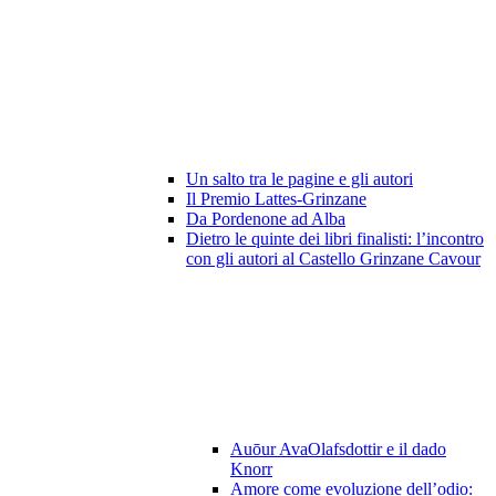
Un salto tra le pagine e gli autori
Il Premio Lattes-Grinzane
Da Pordenone ad Alba
Dietro le quinte dei libri finalisti: l’incontro
con gli autori al Castello Grinzane Cavour
Auōur AvaOlafsdottir e il dado
Knorr
Amore come evoluzione dell’odio: