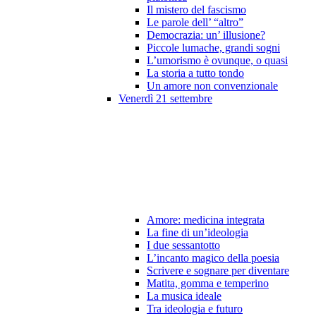
Il mistero del fascismo
Le parole dell’ “altro”
Democrazia: un’ illusione?
Piccole lumache, grandi sogni
L’umorismo è ovunque, o quasi
La storia a tutto tondo
Un amore non convenzionale
Venerdì 21 settembre
Amore: medicina integrata
La fine di un’ideologia
I due sessantotto
L’incanto magico della poesia
Scrivere e sognare per diventare
Matita, gomma e temperino
La musica ideale
Tra ideologia e futuro