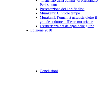
"Il silenzio della collina" di Alessandro
Perissinotto
Presentazione dei libri finalisti
Murakami: Ci vuole tempo
Murakami: l’umanità nascosta dietro il
grande scrittore dell’estremo oriente
L’esperienza dei delegati delle giurie
Edizione 2018
Conclusioni