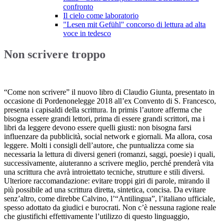
confronto
Il cielo come laboratorio
"Lesen mit Gefühl" concorso di lettura ad alta
voce in tedesco
Non scrivere troppo
“Come non scrivere” il nuovo libro di Claudio Giunta, presentato in
occasione di Pordenonelegge 2018 all’ex Convento di S. Francesco,
presenta i capisaldi della scrittura. In primis l’autore afferma che
bisogna essere grandi lettori, prima di essere grandi scrittori, ma i
libri da leggere devono essere quelli giusti: non bisogna farsi
influenzare da pubblicità, social network e giornali. Ma allora, cosa
leggere. Molti i consigli dell’autore, che puntualizza come sia
necessaria la lettura di diversi generi (romanzi, saggi, poesie) i quali,
successivamente, aiuteranno a scrivere meglio, perché prenderà vita
una scrittura che avrà introiettato tecniche, strutture e stili diversi.
Ulteriore raccomandazione: evitare troppi giri di parole, mirando il
più possibile ad una scrittura diretta, sintetica, concisa. Da evitare
senz’altro, come direbbe Calvino, l’“Antilingua”, l’italiano ufficiale,
spesso adottato da giudici e burocrati. Non c’è nessuna ragione reale
che giustifichi effettivamente l’utilizzo di questo linguaggio,