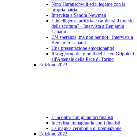
Nino Haratischwili ed il legame con la
propria patria
Intervista a Sandra Newman
L’intelligenza artificiale cambierà il mondo
della scrittura? - Intervista a Benjamìn
Labatut
C’è speranza, ma non per noi - Intervista a
Benjamìn Labatut
Una presentazione emozionante!
Il soggiorno dei giurati del Liceo Grigoletti
all'Arsenale della Pace di Torino
Edizione 2023
L'incontro con gli autori finalisti
Intervista immaginaria con i finalisti
La magica cerimonia di premiazione
Edizione 2022