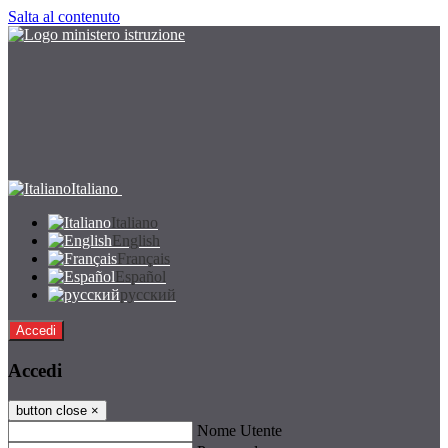
Salta al contenuto
Italiano
Italiano
English
Français
Español
русский
Accedi
Accedi
button close
×
Nome Utente