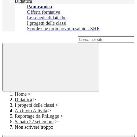
Didattica
Panoramica
Offerta formativa
Le schede didattiche
I progetti delle classi
Scuole che promuovono salute - SHE
Campo di ricerca per le pagine del sito
Home
>
Didattica
>
I progetti delle classi
>
Archivio Attività
>
Reportage da PnLegge
>
Sabato 22 settembre
>
Non scrivere troppo