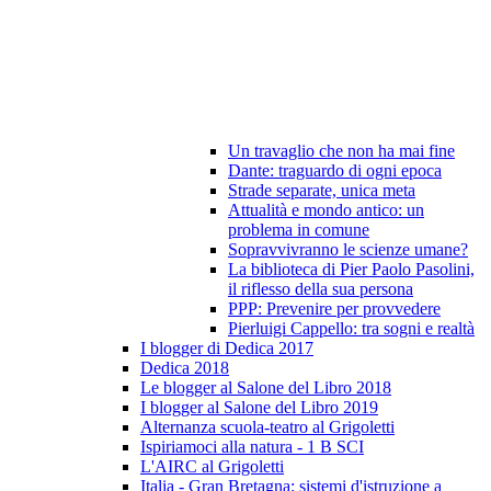
Un travaglio che non ha mai fine
Dante: traguardo di ogni epoca
Strade separate, unica meta
Attualità e mondo antico: un
problema in comune
Sopravvivranno le scienze umane?
La biblioteca di Pier Paolo Pasolini,
il riflesso della sua persona
PPP: Prevenire per provvedere
Pierluigi Cappello: tra sogni e realtà
I blogger di Dedica 2017
Dedica 2018
Le blogger al Salone del Libro 2018
I blogger al Salone del Libro 2019
Alternanza scuola-teatro al Grigoletti
Ispiriamoci alla natura - 1 B SCI
L'AIRC al Grigoletti
Italia - Gran Bretagna: sistemi d'istruzione a