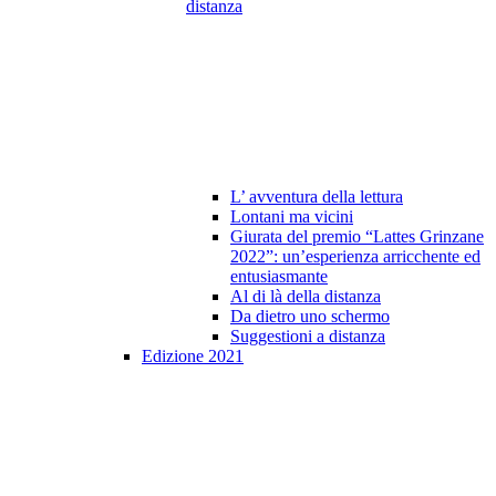
distanza
L’ avventura della lettura
Lontani ma vicini
Giurata del premio “Lattes Grinzane
2022”: un’esperienza arricchente ed
entusiasmante
Al di là della distanza
Da dietro uno schermo
Suggestioni a distanza
Edizione 2021