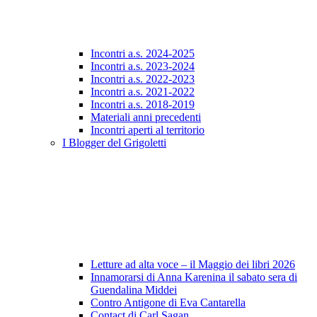
Incontri a.s. 2024-2025
Incontri a.s. 2023-2024
Incontri a.s. 2022-2023
Incontri a.s. 2021-2022
Incontri a.s. 2018-2019
Materiali anni precedenti
Incontri aperti al territorio
I Blogger del Grigoletti
Letture ad alta voce – il Maggio dei libri 2026
Innamorarsi di Anna Karenina il sabato sera di
Guendalina Middei
Contro Antigone di Eva Cantarella
Contact di Carl Sagan