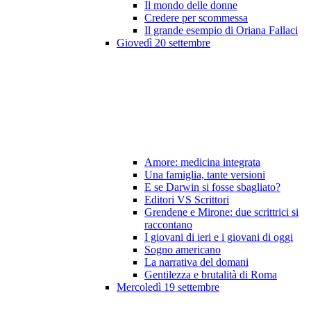
Il mondo delle donne
Credere per scommessa
Il grande esempio di Oriana Fallaci
Giovedì 20 settembre
Amore: medicina integrata
Una famiglia, tante versioni
E se Darwin si fosse sbagliato?
Editori VS Scrittori
Grendene e Mirone: due scrittrici si
raccontano
I giovani di ieri e i giovani di oggi
Sogno americano
La narrativa del domani
Gentilezza e brutalità di Roma
Mercoledì 19 settembre