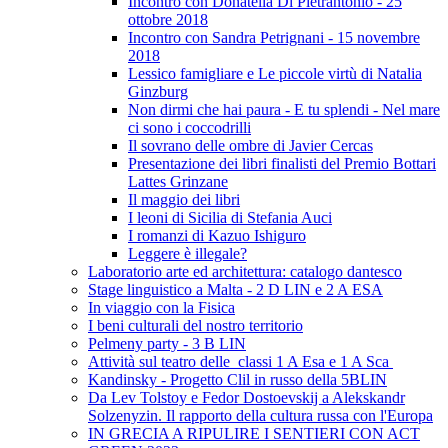
Incontro con Donatella Di Pietrantonio - 25
ottobre 2018
Incontro con Sandra Petrignani - 15 novembre
2018
Lessico famigliare e Le piccole virtù di Natalia
Ginzburg
Non dirmi che hai paura - E tu splendi - Nel mare
ci sono i coccodrilli
Il sovrano delle ombre di Javier Cercas
Presentazione dei libri finalisti del Premio Bottari
Lattes Grinzane
Il maggio dei libri
I leoni di Sicilia di Stefania Auci
I romanzi di Kazuo Ishiguro
Leggere è illegale?
Laboratorio arte ed architettura: catalogo dantesco
Stage linguistico a Malta - 2 D LIN e 2 A ESA
In viaggio con la Fisica
I beni culturali del nostro territorio
Pelmeny party - 3 B LIN
Attività sul teatro delle classi 1 A Esa e 1 A Sca
Kandinsky - Progetto Clil in russo della 5BLIN
Da Lev Tolstoy e Fedor Dostoevskij a Alekskandr
Solzenyzin. Il rapporto della cultura russa con l'Europa
IN GRECIA A RIPULIRE I SENTIERI CON ACT