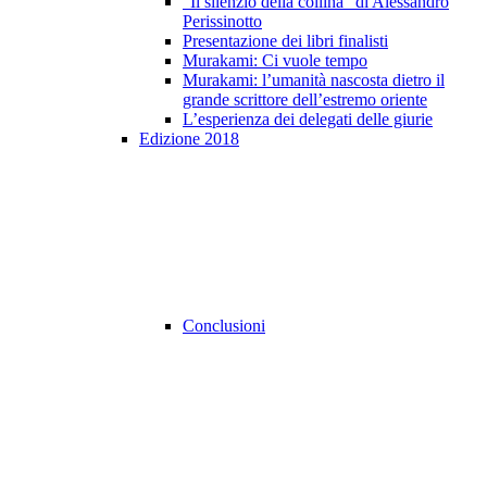
"Il silenzio della collina" di Alessandro
Perissinotto
Presentazione dei libri finalisti
Murakami: Ci vuole tempo
Murakami: l’umanità nascosta dietro il
grande scrittore dell’estremo oriente
L’esperienza dei delegati delle giurie
Edizione 2018
Conclusioni