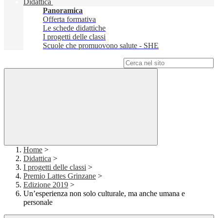
Didattica
Panoramica
Offerta formativa
Le schede didattiche
I progetti delle classi
Scuole che promuovono salute - SHE
Campo di ricerca per le pagine del sito
Home
>
Didattica
>
I progetti delle classi
>
Premio Lattes Grinzane
>
Edizione 2019
>
Un’esperienza non solo culturale, ma anche umana e
personale