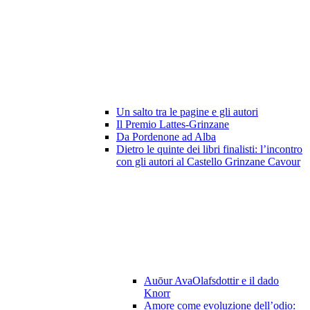
Un salto tra le pagine e gli autori
Il Premio Lattes-Grinzane
Da Pordenone ad Alba
Dietro le quinte dei libri finalisti: l’incontro
con gli autori al Castello Grinzane Cavour
Auōur AvaOlafsdottir e il dado
Knorr
Amore come evoluzione dell’odio: