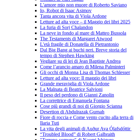
L'amore mio non muore di Roberto Saviano
Io, Robot di Isaac Asimov
Tanta ancora vita di Viola Ardone
Letture ad alta voce – il Maggio dei libri 2025
La furia di Sorj Chalandon
La neve in fondo al mare di Matteo Bussola
The Testaments di Margaret Atwood
L'età fragile di Donatella di Pietrantonio
Dal Big Bang ai buchi neri. Breve storia del
tempo di Stephen Hawking
Vegliare su di lei di Jean Baptiste Andrea
Come l’arancio amaro di Milena Palminteri
Gli occhi di Monna Lisa di Thomas Schlesser
Letture ad alta voce: Il maggio dei libri
Grande meraviglia di Viola Ardone
La Malnata di Beatrice Salvioni
Il peso del perdono di Gianni Zanolin
La correttrice di Emanuela Fontana
Cose più grandi di noi di Giorgio Scianna
Desertion di Abdulrazak Gurnah
Fiore di roccia e Come vento cucito alla terra di
Ilaria Tuti
La vita degli animali di Auður Ava Ólafsdóttir
“Troubled Blood” di Robert Galbraith
"Terreno comune" di Naomi Ishiguro