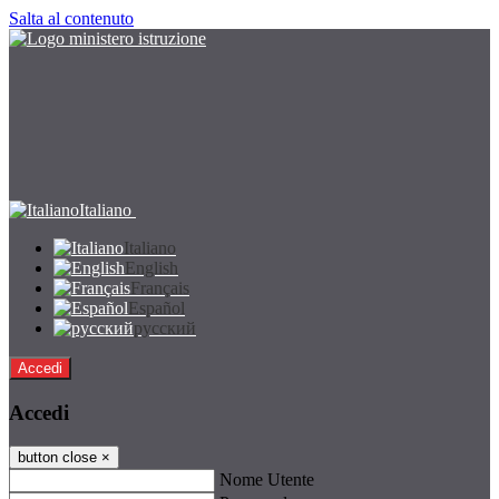
Salta al contenuto
Italiano
Italiano
English
Français
Español
русский
Accedi
Accedi
button close
×
Nome Utente