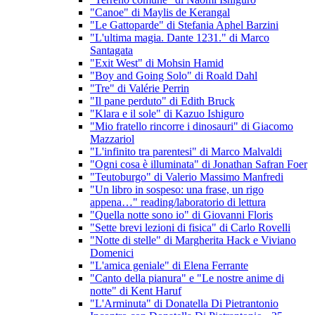
"Canoe" di Maylis de Kerangal
"Le Gattoparde" di Stefania Aphel Barzini
"L'ultima magia. Dante 1231." di Marco
Santagata
"Exit West" di Mohsin Hamid
"Boy and Going Solo" di Roald Dahl
"Tre" di Valérie Perrin
"Il pane perduto" di Edith Bruck
"Klara e il sole" di Kazuo Ishiguro
"Mio fratello rincorre i dinosauri" di Giacomo
Mazzariol
"L'infinito tra parentesi" di Marco Malvaldi
"Ogni cosa è illuminata" di Jonathan Safran Foer
"Teutoburgo" di Valerio Massimo Manfredi
"Un libro in sospeso: una frase, un rigo
appena…" reading/laboratorio di lettura
"Quella notte sono io" di Giovanni Floris
"Sette brevi lezioni di fisica" di Carlo Rovelli
"Notte di stelle" di Margherita Hack e Viviano
Domenici
"L'amica geniale" di Elena Ferrante
"Canto della pianura" e "Le nostre anime di
notte" di Kent Haruf
"L'Arminuta" di Donatella Di Pietrantonio