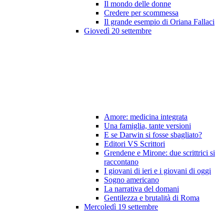
Il mondo delle donne
Credere per scommessa
Il grande esempio di Oriana Fallaci
Giovedì 20 settembre
Amore: medicina integrata
Una famiglia, tante versioni
E se Darwin si fosse sbagliato?
Editori VS Scrittori
Grendene e Mirone: due scrittrici si
raccontano
I giovani di ieri e i giovani di oggi
Sogno americano
La narrativa del domani
Gentilezza e brutalità di Roma
Mercoledì 19 settembre