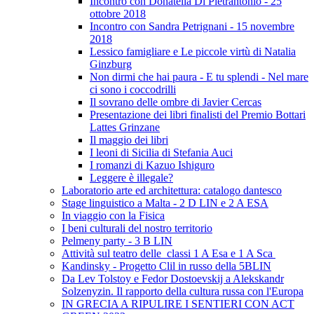
Incontro con Donatella Di Pietrantonio - 25
ottobre 2018
Incontro con Sandra Petrignani - 15 novembre
2018
Lessico famigliare e Le piccole virtù di Natalia
Ginzburg
Non dirmi che hai paura - E tu splendi - Nel mare
ci sono i coccodrilli
Il sovrano delle ombre di Javier Cercas
Presentazione dei libri finalisti del Premio Bottari
Lattes Grinzane
Il maggio dei libri
I leoni di Sicilia di Stefania Auci
I romanzi di Kazuo Ishiguro
Leggere è illegale?
Laboratorio arte ed architettura: catalogo dantesco
Stage linguistico a Malta - 2 D LIN e 2 A ESA
In viaggio con la Fisica
I beni culturali del nostro territorio
Pelmeny party - 3 B LIN
Attività sul teatro delle classi 1 A Esa e 1 A Sca
Kandinsky - Progetto Clil in russo della 5BLIN
Da Lev Tolstoy e Fedor Dostoevskij a Alekskandr
Solzenyzin. Il rapporto della cultura russa con l'Europa
IN GRECIA A RIPULIRE I SENTIERI CON ACT