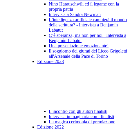
Nino Haratischwili ed il legame con la
propria patria
Intervista a Sandra Newman
L’intelligenza artificiale cambierà il mondo
della scrittura? - Intervista a Benjamìn
Labatut
C’è speranza, ma non per noi - Intervista a
Benjamìn Labatut
Una presentazione emozionante!
Il soggiorno dei giurati del Liceo Grigoletti
all'Arsenale della Pace di Torino
Edizione 2023
L'incontro con gli autori finalisti
Intervista immaginaria con i finalisti
La magica cerimonia di premiazione
Edizione 2022