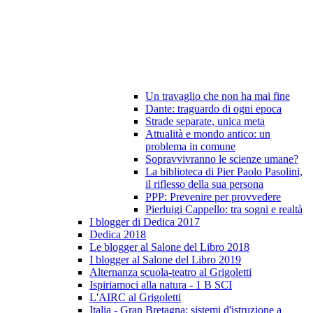
Un travaglio che non ha mai fine
Dante: traguardo di ogni epoca
Strade separate, unica meta
Attualità e mondo antico: un
problema in comune
Sopravvivranno le scienze umane?
La biblioteca di Pier Paolo Pasolini,
il riflesso della sua persona
PPP: Prevenire per provvedere
Pierluigi Cappello: tra sogni e realtà
I blogger di Dedica 2017
Dedica 2018
Le blogger al Salone del Libro 2018
I blogger al Salone del Libro 2019
Alternanza scuola-teatro al Grigoletti
Ispiriamoci alla natura - 1 B SCI
L'AIRC al Grigoletti
Italia - Gran Bretagna: sistemi d'istruzione a