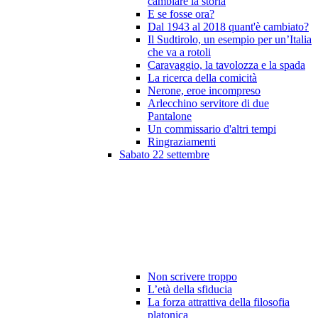
cambiare la storia
E se fosse ora?
Dal 1943 al 2018 quant'è cambiato?
Il Sudtirolo, un esempio per un’Italia
che va a rotoli
Caravaggio, la tavolozza e la spada
La ricerca della comicità
Nerone, eroe incompreso
Arlecchino servitore di due
Pantalone
Un commissario d'altri tempi
Ringraziamenti
Sabato 22 settembre
Non scrivere troppo
L’età della sfiducia
La forza attrattiva della filosofia
platonica