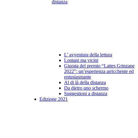
distanza
L’ avventura della lettura
Lontani ma vicini
Giurata del premio “Lattes Grinzane
2022”: un’esperienza arricchente ed
entusiasmante
Al di là della distanza
Da dietro uno schermo
Suggestioni a distanza
Edizione 2021