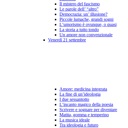
Il mistero del fascismo
Le parole dell’ “altro”
Democrazia: un’ illusione?
Piccole lumache, grandi sogni
L’umorismo è ovunque, o quasi
La storia a tutto tondo
Un amore non convenzionale
Venerdì 21 settembre
Amore: medicina integrata
La fine di un’ideologia
I due sessantotto
L’incanto magico della poesia
Scrivere e sognare per diventare
Matita, gomma e temperino
La musica ideale
Tra ideologia e futuro