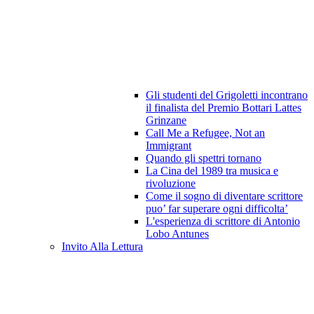
Gli studenti del Grigoletti incontrano
il finalista del Premio Bottari Lattes
Grinzane
Call Me a Refugee, Not an
Immigrant
Quando gli spettri tornano
La Cina del 1989 tra musica e
rivoluzione
Come il sogno di diventare scrittore
puo’ far superare ogni difficolta’
L'esperienza di scrittore di Antonio
Lobo Antunes
Invito Alla Lettura