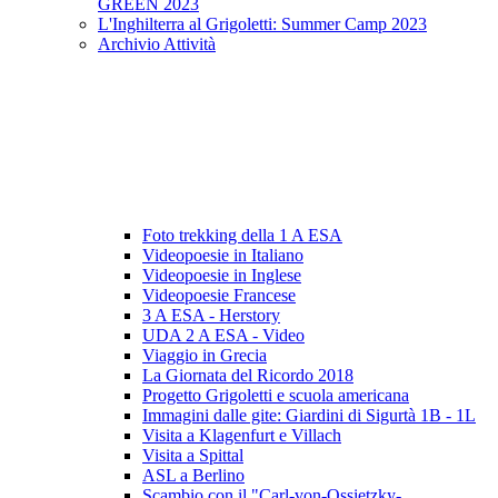
GREEN 2023
L'Inghilterra al Grigoletti: Summer Camp 2023
Archivio Attività
Foto trekking della 1 A ESA
Videopoesie in Italiano
Videopoesie in Inglese
Videopoesie Francese
3 A ESA - Herstory
UDA 2 A ESA - Video
Viaggio in Grecia
La Giornata del Ricordo 2018
Progetto Grigoletti e scuola americana
Immagini dalle gite: Giardini di Sigurtà 1B - 1L
Visita a Klagenfurt e Villach
Visita a Spittal
ASL a Berlino
Scambio con il "Carl-von-Ossietzky-