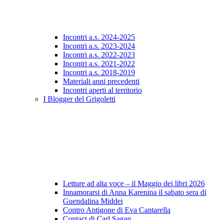
Incontri a.s. 2024-2025
Incontri a.s. 2023-2024
Incontri a.s. 2022-2023
Incontri a.s. 2021-2022
Incontri a.s. 2018-2019
Materiali anni precedenti
Incontri aperti al territorio
I Blogger del Grigoletti
Letture ad alta voce – il Maggio dei libri 2026
Innamorarsi di Anna Karenina il sabato sera di
Guendalina Middei
Contro Antigone di Eva Cantarella
Contact di Carl Sagan