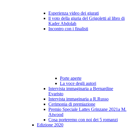
Esperienza video dei giurati
ll voto della giuria del Grigoletti al libro di
Kader Abdolah
Incontro con i finalisti
Porte aperte
La voce degli autori
Intervista immaginaria a Bernardine
Evaristo
Intervista immaginaria a R.Russo
Cerimonia di premiazione
Premio Speciale Lattes Grinzane 2021a M.
Atwood
Cosa porteremo con noi dei 5 romanzi
Edizione 2020