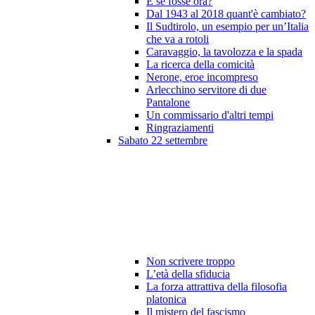
E se fosse ora?
Dal 1943 al 2018 quant'è cambiato?
Il Sudtirolo, un esempio per un’Italia
che va a rotoli
Caravaggio, la tavolozza e la spada
La ricerca della comicità
Nerone, eroe incompreso
Arlecchino servitore di due
Pantalone
Un commissario d'altri tempi
Ringraziamenti
Sabato 22 settembre
Non scrivere troppo
L’età della sfiducia
La forza attrattiva della filosofia
platonica
Il mistero del fascismo