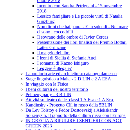
ottobre 2018
Incontro con Sandra Petrignani - 15 novembre
2018
Lessico famigliare e Le piccole virtù di Natalia
Ginzburg
Non dirmi che hai paura - E tu splendi - Nel mare
ci sono i coccodrilli
Il sovrano delle ombre di Javier Cercas
Presentazione dei libri finalisti del Premio Bottari
Lattes Grinzane
Il maggio dei libri
I leoni di Sicilia di Stefania Auci
I romanzi di Kazuo Ishiguro
Leggere è illegale?
Laboratorio arte ed architettura: catalogo dantesco
Stage linguistico a Malta - 2 D LIN e 2 A ESA
In viaggio con la Fisica
I beni culturali del nostro territorio
Pelmeny party - 3 B LIN
Attività sul teatro delle classi 1 A Esa e 1 A Sca
Kandinsky - Progetto Clil in russo della 5BLIN
Da Lev Tolstoy e Fedor Dostoevskij a Alekskandr
Solzenyzin. Il rapporto della cultura russa con l'Europa
IN GRECIA A RIPULIRE I SENTIERI CON ACT
GREEN 2023