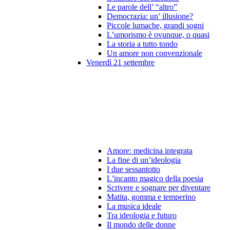
Le parole dell’ “altro”
Democrazia: un’ illusione?
Piccole lumache, grandi sogni
L’umorismo è ovunque, o quasi
La storia a tutto tondo
Un amore non convenzionale
Venerdì 21 settembre
Amore: medicina integrata
La fine di un’ideologia
I due sessantotto
L’incanto magico della poesia
Scrivere e sognare per diventare
Matita, gomma e temperino
La musica ideale
Tra ideologia e futuro
Il mondo delle donne