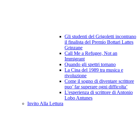
Gli studenti del Grigoletti incontrano
il finalista del Premio Bottari Lattes
Grinzane
Call Me a Refugee, Not an
Immigrant
Quando gli spettri tornano
La Cina del 1989 tra musica e
rivoluzione
Come il sogno di diventare scrittore
puo’ far superare ogni difficolta’
L'esperienza di scrittore di Antonio
Lobo Antunes
Invito Alla Lettura