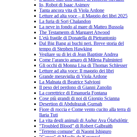
Io, Robot di Isaac Asimov
Tanta ancora vita di Viola Ardone
Letture ad alta voce – il Maggio dei libri 2025
La furia di Sorj Chalandon
La neve in fondo al mare di Matteo Bussola
The Testaments di Margaret Atwood
L'età fragile di Donatella di Pietrantonio
Dal Big Bang ai buchi neri. Breve storia del
tempo di Stephen Hawking
Vegliare su di lei di Jean Baptiste Andrea
Come l’arancio amaro di Milena Palminteri
Gli occhi di Monna Lisa di Thomas Schlesser
Letture ad alta voce: Il maggio dei libri
Grande meraviglia di Viola Ardone
La Malnata di Beatrice Salvioni
Il peso del perdono di Gianni Zanolin
La correttrice di Emanuela Fontana
Cose più grandi di noi di Giorgio Scianna
Desertion di Abdulrazak Gurnah
Fiore di roccia e Come vento cucito alla terra di
Ilaria Tuti
La vita degli animali di Auður Ava Ólafsdóttir
“Troubled Blood” di Robert Galbraith
"Terreno comune" di Naomi Ishiguro
"Canoe" di Maylis de Kerangal