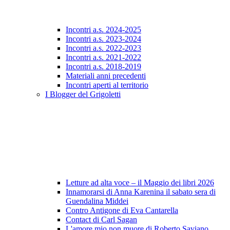
Incontri a.s. 2024-2025
Incontri a.s. 2023-2024
Incontri a.s. 2022-2023
Incontri a.s. 2021-2022
Incontri a.s. 2018-2019
Materiali anni precedenti
Incontri aperti al territorio
I Blogger del Grigoletti
Letture ad alta voce – il Maggio dei libri 2026
Innamorarsi di Anna Karenina il sabato sera di
Guendalina Middei
Contro Antigone di Eva Cantarella
Contact di Carl Sagan
L'amore mio non muore di Roberto Saviano