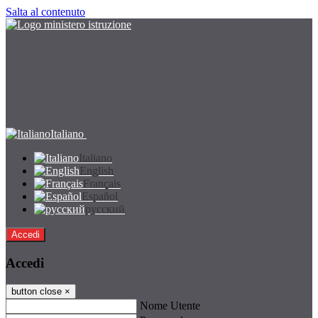
Salta al contenuto
Italiano
Italiano
English
Français
Español
русский
Accedi
Accedi
button close
×
Nome Utente