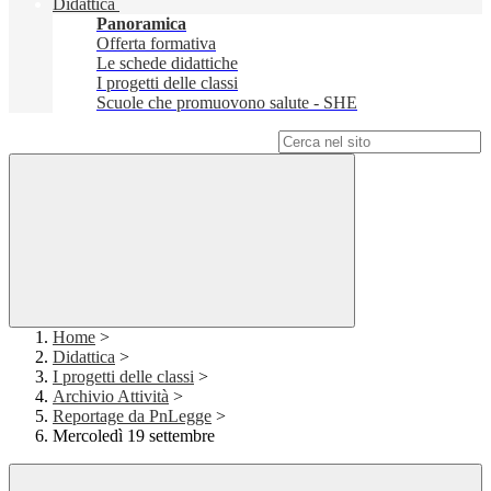
Didattica
Panoramica
Offerta formativa
Le schede didattiche
I progetti delle classi
Scuole che promuovono salute - SHE
Campo di ricerca per le pagine del sito
Home
>
Didattica
>
I progetti delle classi
>
Archivio Attività
>
Reportage da PnLegge
>
Mercoledì 19 settembre