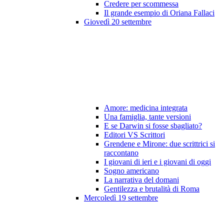
Credere per scommessa
Il grande esempio di Oriana Fallaci
Giovedì 20 settembre
Amore: medicina integrata
Una famiglia, tante versioni
E se Darwin si fosse sbagliato?
Editori VS Scrittori
Grendene e Mirone: due scrittrici si
raccontano
I giovani di ieri e i giovani di oggi
Sogno americano
La narrativa del domani
Gentilezza e brutalità di Roma
Mercoledì 19 settembre