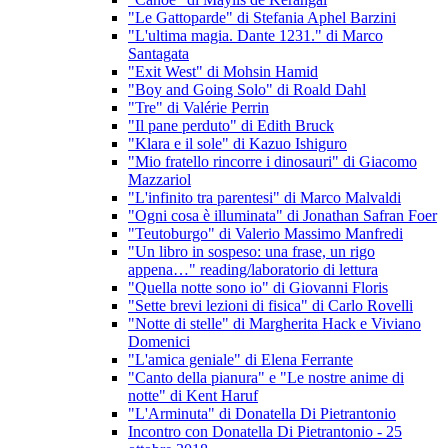
"Le Gattoparde" di Stefania Aphel Barzini
"L'ultima magia. Dante 1231." di Marco
Santagata
"Exit West" di Mohsin Hamid
"Boy and Going Solo" di Roald Dahl
"Tre" di Valérie Perrin
"Il pane perduto" di Edith Bruck
"Klara e il sole" di Kazuo Ishiguro
"Mio fratello rincorre i dinosauri" di Giacomo
Mazzariol
"L'infinito tra parentesi" di Marco Malvaldi
"Ogni cosa è illuminata" di Jonathan Safran Foer
"Teutoburgo" di Valerio Massimo Manfredi
"Un libro in sospeso: una frase, un rigo
appena…" reading/laboratorio di lettura
"Quella notte sono io" di Giovanni Floris
"Sette brevi lezioni di fisica" di Carlo Rovelli
"Notte di stelle" di Margherita Hack e Viviano
Domenici
"L'amica geniale" di Elena Ferrante
"Canto della pianura" e "Le nostre anime di
notte" di Kent Haruf
"L'Arminuta" di Donatella Di Pietrantonio
Incontro con Donatella Di Pietrantonio - 25