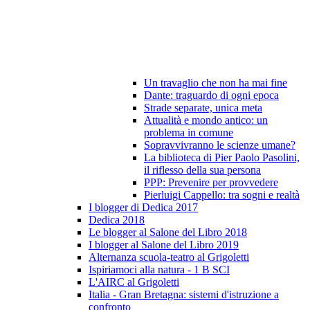
Un travaglio che non ha mai fine
Dante: traguardo di ogni epoca
Strade separate, unica meta
Attualità e mondo antico: un
problema in comune
Sopravvivranno le scienze umane?
La biblioteca di Pier Paolo Pasolini,
il riflesso della sua persona
PPP: Prevenire per provvedere
Pierluigi Cappello: tra sogni e realtà
I blogger di Dedica 2017
Dedica 2018
Le blogger al Salone del Libro 2018
I blogger al Salone del Libro 2019
Alternanza scuola-teatro al Grigoletti
Ispiriamoci alla natura - 1 B SCI
L'AIRC al Grigoletti
Italia - Gran Bretagna: sistemi d'istruzione a
confronto