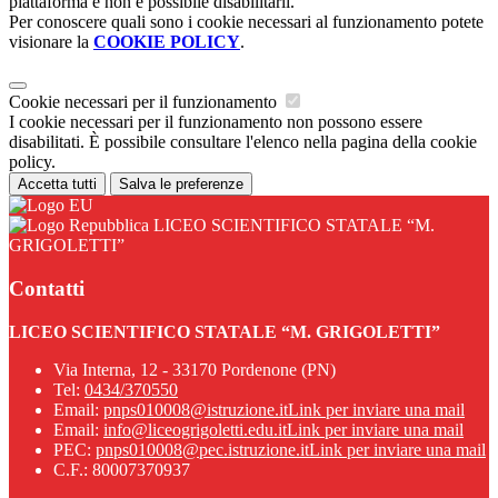
piattaforma e non è possibile disabilitarli.
Per conoscere quali sono i cookie necessari al funzionamento potete
visionare la
COOKIE POLICY
.
Cookie necessari per il funzionamento
I cookie necessari per il funzionamento non possono essere
disabilitati. È possibile consultare l'elenco nella pagina della cookie
policy.
Accetta tutti
Salva le preferenze
LICEO SCIENTIFICO STATALE “M.
GRIGOLETTI”
Contatti
LICEO SCIENTIFICO STATALE “M. GRIGOLETTI”
Via Interna, 12 - 33170 Pordenone (PN)
Tel:
0434/370550
Email:
pnps010008@istruzione.it
Link per inviare una mail
Email:
info@liceogrigoletti.edu.it
Link per inviare una mail
PEC:
pnps010008@pec.istruzione.it
Link per inviare una mail
C.F.: 80007370937