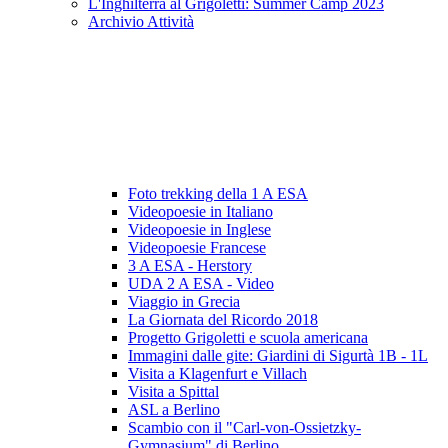
L'Inghilterra al Grigoletti: Summer Camp 2023
Archivio Attività
Foto trekking della 1 A ESA
Videopoesie in Italiano
Videopoesie in Inglese
Videopoesie Francese
3 A ESA - Herstory
UDA 2 A ESA - Video
Viaggio in Grecia
La Giornata del Ricordo 2018
Progetto Grigoletti e scuola americana
Immagini dalle gite: Giardini di Sigurtà 1B - 1L
Visita a Klagenfurt e Villach
Visita a Spittal
ASL a Berlino
Scambio con il "Carl-von-Ossietzky-
Gymnasium" di Berlino