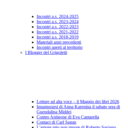
Incontri a.s. 2024-2025
Incontri a.s. 2023-2024
Incontri a.s. 2022-2023
Incontri a.s. 2021-2022
Incontri a.s. 2018-2019
Materiali anni precedenti
Incontri aperti al territorio
I Blogger del Grigoletti
Letture ad alta voce – il Maggio dei libri 2026
Innamorarsi di Anna Karenina il sabato sera di
Guendalina Middei
Contro Antigone di Eva Cantarella
Contact di Carl Sagan
L'amore mio non muore di Roberto Saviano