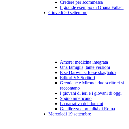
Credere per scommessa
Il grande esempio di Oriana Fallaci
Giovedì 20 settembre
Amore: medicina integrata
Una famiglia, tante versioni
E se Darwin si fosse sbagliato?
Editori VS Scrittori
Grendene e Mirone: due scrittrici si
raccontano
I giovani di ieri e i giovani di oggi
Sogno americano
La narrativa del domani
Gentilezza e brutalità di Roma
Mercoledì 19 settembre