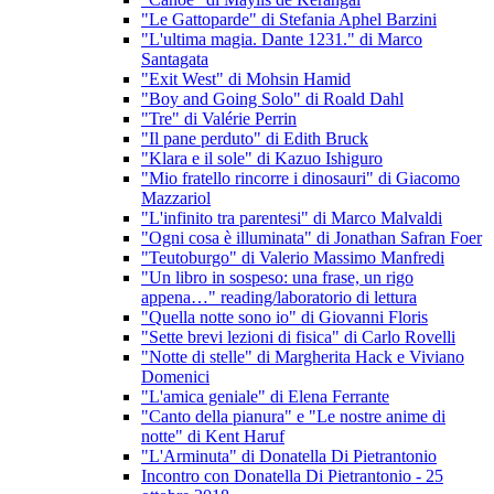
"Le Gattoparde" di Stefania Aphel Barzini
"L'ultima magia. Dante 1231." di Marco
Santagata
"Exit West" di Mohsin Hamid
"Boy and Going Solo" di Roald Dahl
"Tre" di Valérie Perrin
"Il pane perduto" di Edith Bruck
"Klara e il sole" di Kazuo Ishiguro
"Mio fratello rincorre i dinosauri" di Giacomo
Mazzariol
"L'infinito tra parentesi" di Marco Malvaldi
"Ogni cosa è illuminata" di Jonathan Safran Foer
"Teutoburgo" di Valerio Massimo Manfredi
"Un libro in sospeso: una frase, un rigo
appena…" reading/laboratorio di lettura
"Quella notte sono io" di Giovanni Floris
"Sette brevi lezioni di fisica" di Carlo Rovelli
"Notte di stelle" di Margherita Hack e Viviano
Domenici
"L'amica geniale" di Elena Ferrante
"Canto della pianura" e "Le nostre anime di
notte" di Kent Haruf
"L'Arminuta" di Donatella Di Pietrantonio
Incontro con Donatella Di Pietrantonio - 25