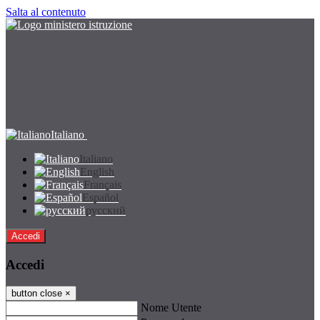
Salta al contenuto
Italiano
Italiano
English
Français
Español
русский
Accedi
Accedi
button close
×
Nome Utente