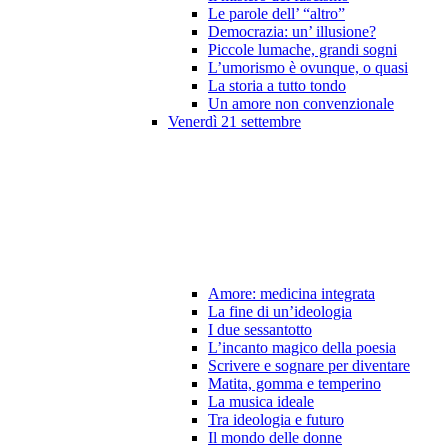
Le parole dell’ “altro”
Democrazia: un’ illusione?
Piccole lumache, grandi sogni
L’umorismo è ovunque, o quasi
La storia a tutto tondo
Un amore non convenzionale
Venerdì 21 settembre
Amore: medicina integrata
La fine di un’ideologia
I due sessantotto
L’incanto magico della poesia
Scrivere e sognare per diventare
Matita, gomma e temperino
La musica ideale
Tra ideologia e futuro
Il mondo delle donne