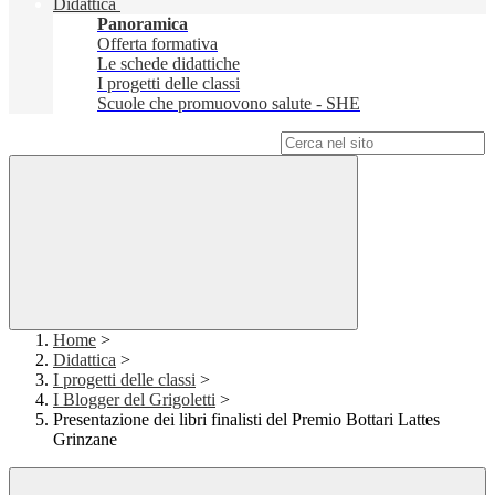
Didattica
Panoramica
Offerta formativa
Le schede didattiche
I progetti delle classi
Scuole che promuovono salute - SHE
Campo di ricerca per le pagine del sito
Home
>
Didattica
>
I progetti delle classi
>
I Blogger del Grigoletti
>
Presentazione dei libri finalisti del Premio Bottari Lattes
Grinzane