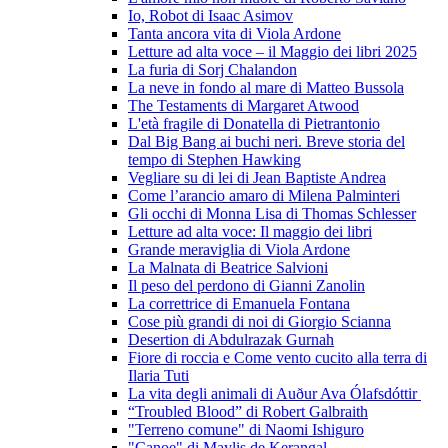
Io, Robot di Isaac Asimov
Tanta ancora vita di Viola Ardone
Letture ad alta voce – il Maggio dei libri 2025
La furia di Sorj Chalandon
La neve in fondo al mare di Matteo Bussola
The Testaments di Margaret Atwood
L'età fragile di Donatella di Pietrantonio
Dal Big Bang ai buchi neri. Breve storia del
tempo di Stephen Hawking
Vegliare su di lei di Jean Baptiste Andrea
Come l’arancio amaro di Milena Palminteri
Gli occhi di Monna Lisa di Thomas Schlesser
Letture ad alta voce: Il maggio dei libri
Grande meraviglia di Viola Ardone
La Malnata di Beatrice Salvioni
Il peso del perdono di Gianni Zanolin
La correttrice di Emanuela Fontana
Cose più grandi di noi di Giorgio Scianna
Desertion di Abdulrazak Gurnah
Fiore di roccia e Come vento cucito alla terra di
Ilaria Tuti
La vita degli animali di Auður Ava Ólafsdóttir
“Troubled Blood” di Robert Galbraith
"Terreno comune" di Naomi Ishiguro
"Canoe" di Maylis de Kerangal