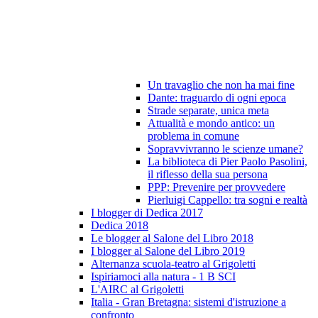
Un travaglio che non ha mai fine
Dante: traguardo di ogni epoca
Strade separate, unica meta
Attualità e mondo antico: un
problema in comune
Sopravvivranno le scienze umane?
La biblioteca di Pier Paolo Pasolini,
il riflesso della sua persona
PPP: Prevenire per provvedere
Pierluigi Cappello: tra sogni e realtà
I blogger di Dedica 2017
Dedica 2018
Le blogger al Salone del Libro 2018
I blogger al Salone del Libro 2019
Alternanza scuola-teatro al Grigoletti
Ispiriamoci alla natura - 1 B SCI
L'AIRC al Grigoletti
Italia - Gran Bretagna: sistemi d'istruzione a
confronto