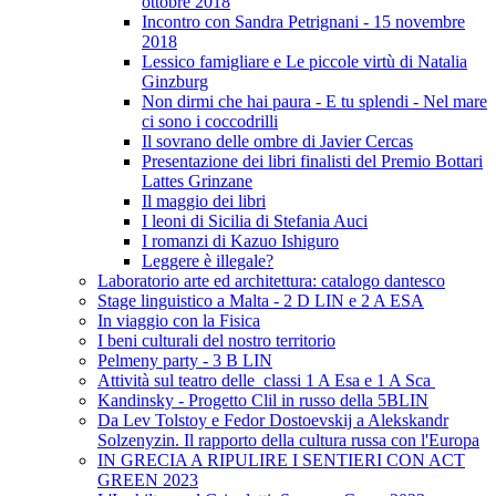
ottobre 2018
Incontro con Sandra Petrignani - 15 novembre
2018
Lessico famigliare e Le piccole virtù di Natalia
Ginzburg
Non dirmi che hai paura - E tu splendi - Nel mare
ci sono i coccodrilli
Il sovrano delle ombre di Javier Cercas
Presentazione dei libri finalisti del Premio Bottari
Lattes Grinzane
Il maggio dei libri
I leoni di Sicilia di Stefania Auci
I romanzi di Kazuo Ishiguro
Leggere è illegale?
Laboratorio arte ed architettura: catalogo dantesco
Stage linguistico a Malta - 2 D LIN e 2 A ESA
In viaggio con la Fisica
I beni culturali del nostro territorio
Pelmeny party - 3 B LIN
Attività sul teatro delle classi 1 A Esa e 1 A Sca
Kandinsky - Progetto Clil in russo della 5BLIN
Da Lev Tolstoy e Fedor Dostoevskij a Alekskandr
Solzenyzin. Il rapporto della cultura russa con l'Europa
IN GRECIA A RIPULIRE I SENTIERI CON ACT
GREEN 2023