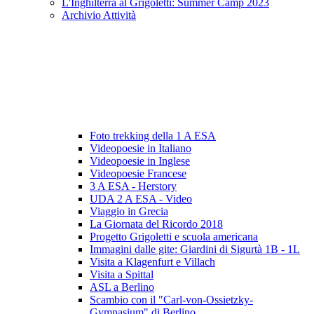
L'Inghilterra al Grigoletti: Summer Camp 2023
Archivio Attività
Foto trekking della 1 A ESA
Videopoesie in Italiano
Videopoesie in Inglese
Videopoesie Francese
3 A ESA - Herstory
UDA 2 A ESA - Video
Viaggio in Grecia
La Giornata del Ricordo 2018
Progetto Grigoletti e scuola americana
Immagini dalle gite: Giardini di Sigurtà 1B - 1L
Visita a Klagenfurt e Villach
Visita a Spittal
ASL a Berlino
Scambio con il "Carl-von-Ossietzky-
Gymnasium" di Berlino