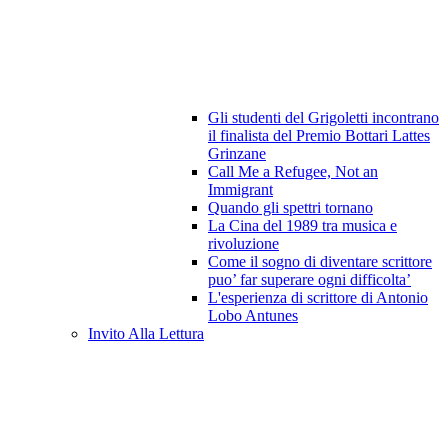
Gli studenti del Grigoletti incontrano
il finalista del Premio Bottari Lattes
Grinzane
Call Me a Refugee, Not an
Immigrant
Quando gli spettri tornano
La Cina del 1989 tra musica e
rivoluzione
Come il sogno di diventare scrittore
puo’ far superare ogni difficolta’
L'esperienza di scrittore di Antonio
Lobo Antunes
Invito Alla Lettura