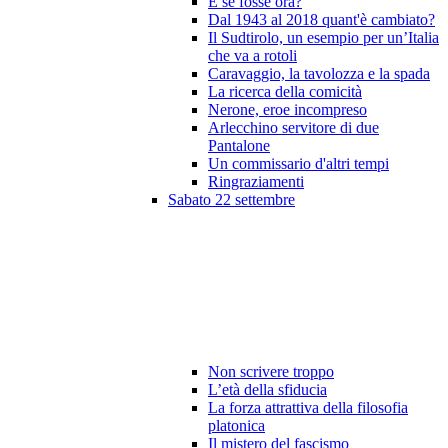
E se fosse ora?
Dal 1943 al 2018 quant'è cambiato?
Il Sudtirolo, un esempio per un’Italia
che va a rotoli
Caravaggio, la tavolozza e la spada
La ricerca della comicità
Nerone, eroe incompreso
Arlecchino servitore di due
Pantalone
Un commissario d'altri tempi
Ringraziamenti
Sabato 22 settembre
Non scrivere troppo
L’età della sfiducia
La forza attrattiva della filosofia
platonica
Il mistero del fascismo