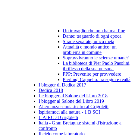
Un travaglio che non ha mai fine
Dante: traguardo di ogni epoca
Strade separate, unica meta
Attualità e mondo antico: un
problema in comune
Sopravvivranno le scienze umane?
La biblioteca di Pier Paolo Pasolini,
il riflesso della sua persona
PPP: Prevenire per provvedere
Pierluigi Cappello: tra sogni e realtà
I blogger di Dedica 2017
Dedica 2018
Le blogger al Salone del Libro 2018
I blogger al Salone del Libro 2019
Alternanza scuola-teatro al Grigoletti
Ispiriamoci alla natura - 1 B SCI
L'AIRC al Grigoletti
Italia - Gran Bretagna: sistemi d'istruzione a
confronto
Il cielo come laboratorio