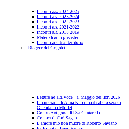
Incontri a.s. 2024-2025
Incontri a.s. 2023-2024
Incontri a.s. 2022-2023
Incontri a.s. 2021-2022
Incontri a.s. 2018-2019
Materiali anni precedenti
Incontri aperti al territorio
I Blogger del Grigoletti
Letture ad alta voce – il Maggio dei libri 2026
Innamorarsi di Anna Karenina il sabato sera di
Guendalina Middei
Contro Antigone di Eva Cantarella
Contact di Carl Sagan
L'amore mio non muore di Roberto Saviano
Io, Robot di Isaac Asimov