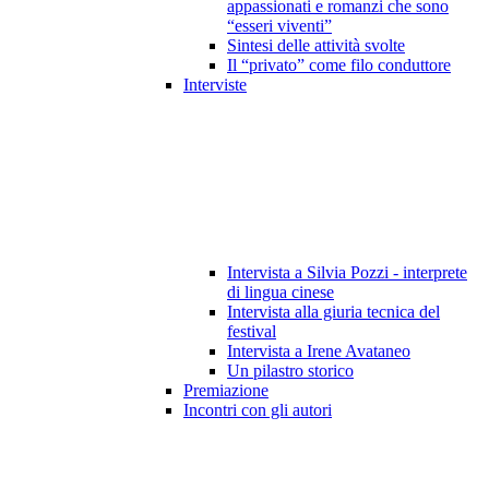
appassionati e romanzi che sono
“esseri viventi”
Sintesi delle attività svolte
Il “privato” come filo conduttore
Interviste
Intervista a Silvia Pozzi - interprete
di lingua cinese
Intervista alla giuria tecnica del
festival
Intervista a Irene Avataneo
Un pilastro storico
Premiazione
Incontri con gli autori