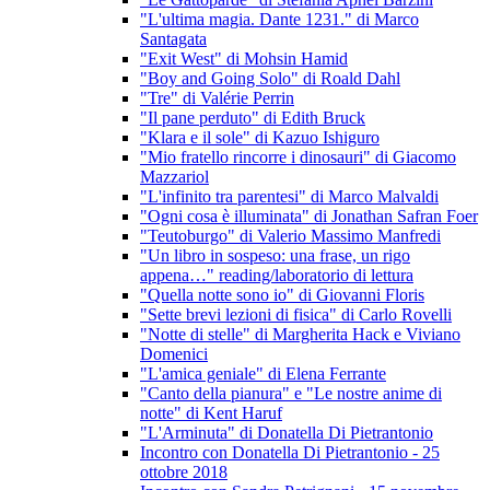
"L'ultima magia. Dante 1231." di Marco
Santagata
"Exit West" di Mohsin Hamid
"Boy and Going Solo" di Roald Dahl
"Tre" di Valérie Perrin
"Il pane perduto" di Edith Bruck
"Klara e il sole" di Kazuo Ishiguro
"Mio fratello rincorre i dinosauri" di Giacomo
Mazzariol
"L'infinito tra parentesi" di Marco Malvaldi
"Ogni cosa è illuminata" di Jonathan Safran Foer
"Teutoburgo" di Valerio Massimo Manfredi
"Un libro in sospeso: una frase, un rigo
appena…" reading/laboratorio di lettura
"Quella notte sono io" di Giovanni Floris
"Sette brevi lezioni di fisica" di Carlo Rovelli
"Notte di stelle" di Margherita Hack e Viviano
Domenici
"L'amica geniale" di Elena Ferrante
"Canto della pianura" e "Le nostre anime di
notte" di Kent Haruf
"L'Arminuta" di Donatella Di Pietrantonio
Incontro con Donatella Di Pietrantonio - 25
ottobre 2018