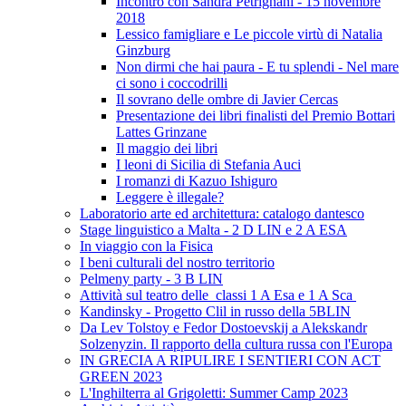
Incontro con Sandra Petrignani - 15 novembre
2018
Lessico famigliare e Le piccole virtù di Natalia
Ginzburg
Non dirmi che hai paura - E tu splendi - Nel mare
ci sono i coccodrilli
Il sovrano delle ombre di Javier Cercas
Presentazione dei libri finalisti del Premio Bottari
Lattes Grinzane
Il maggio dei libri
I leoni di Sicilia di Stefania Auci
I romanzi di Kazuo Ishiguro
Leggere è illegale?
Laboratorio arte ed architettura: catalogo dantesco
Stage linguistico a Malta - 2 D LIN e 2 A ESA
In viaggio con la Fisica
I beni culturali del nostro territorio
Pelmeny party - 3 B LIN
Attività sul teatro delle classi 1 A Esa e 1 A Sca
Kandinsky - Progetto Clil in russo della 5BLIN
Da Lev Tolstoy e Fedor Dostoevskij a Alekskandr
Solzenyzin. Il rapporto della cultura russa con l'Europa
IN GRECIA A RIPULIRE I SENTIERI CON ACT
GREEN 2023
L'Inghilterra al Grigoletti: Summer Camp 2023