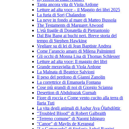
Tanta ancora vita di Viola Ardone
Letture ad alta voce – il Maggio dei libri 2025
La furia di Sorj Chalandon
La neve in fondo al mare di Matteo Bussola
The Testaments di Margaret Atwood
L'età fragile di Donatella di Pietrantonio
Dal Big Bang ai buchi neri. Breve storia del
tempo di Stephen Hawking
Vegliare su di lei di Jean Baptiste Andrea
Come l’arancio amaro di Milena Palminteri
Gli occhi di Monna Lisa di Thomas Schlesser
Letture ad alta voce: Il maggio dei libri
Grande meraviglia di Viola Ardone
La Malnata di Beatrice Salvioni
Il peso del perdono di Gianni Zanolin
La correttrice di Emanuela Fontana
Cose più grandi di noi di Giorgio Scianna
Desertion di Abdulrazak Gurnah
Fiore di roccia e Come vento cucito alla terra di
Ilaria Tuti
La vita degli animali di Auður Ava Ólafsdóttir
“Troubled Blood” di Robert Galbraith
"Terreno comune" di Naomi Ishiguro
"Canoe" di Maylis de Kerangal
"Le Gattoparde" di Stefania Aphel Barzini