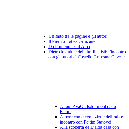
Un salto tra le pagine e gli autori
Il Premio Lattes-Grinzane
Da Pordenone ad Alba
Dietro le quinte dei libri finalisti: l’incontro
con gli autori al Castello Grinzane Cavour
Auōur AvaOlafsdottir e il dado
Knorr
Amore come evoluzione dell’odio:
incontro con Pajtim Statovci
Alla scoperta de L’altra casa con