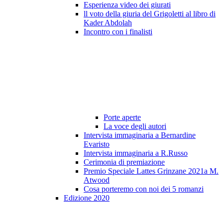
Esperienza video dei giurati
ll voto della giuria del Grigoletti al libro di
Kader Abdolah
Incontro con i finalisti
Porte aperte
La voce degli autori
Intervista immaginaria a Bernardine
Evaristo
Intervista immaginaria a R.Russo
Cerimonia di premiazione
Premio Speciale Lattes Grinzane 2021a M.
Atwood
Cosa porteremo con noi dei 5 romanzi
Edizione 2020