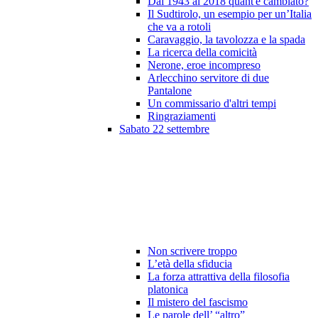
Dal 1943 al 2018 quant'è cambiato?
Il Sudtirolo, un esempio per un’Italia
che va a rotoli
Caravaggio, la tavolozza e la spada
La ricerca della comicità
Nerone, eroe incompreso
Arlecchino servitore di due
Pantalone
Un commissario d'altri tempi
Ringraziamenti
Sabato 22 settembre
Non scrivere troppo
L’età della sfiducia
La forza attrattiva della filosofia
platonica
Il mistero del fascismo
Le parole dell’ “altro”