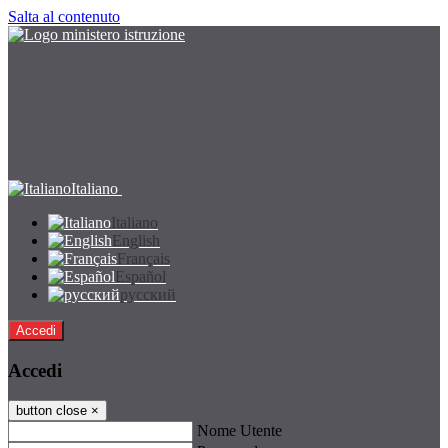
Salta al contenuto
Italiano
Italiano
English
Français
Español
русский
Accedi
Accedi
button close
×
Nome Utente