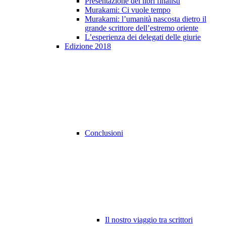
Presentazione dei libri finalisti
Murakami: Ci vuole tempo
Murakami: l’umanità nascosta dietro il
grande scrittore dell’estremo oriente
L’esperienza dei delegati delle giurie
Edizione 2018
Conclusioni
Il nostro viaggio tra scrittori