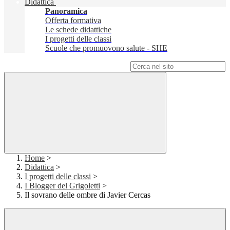
Didattica
Panoramica
Offerta formativa
Le schede didattiche
I progetti delle classi
Scuole che promuovono salute - SHE
Campo di ricerca per le pagine del sito
Home
>
Didattica
>
I progetti delle classi
>
I Blogger del Grigoletti
>
Il sovrano delle ombre di Javier Cercas