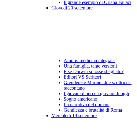
Il grande esempio di Oriana Fallaci
Giovedì 20 settembre
Amore: medicina integrata
Una famiglia, tante versioni
E se Darwin si fosse sbagliato?
Editori VS Scrittori
Grendene e Mirone: due scrittrici si
raccontano
I giovani di ieri e i giovani di oggi
Sogno americano
La narrativa del domani
Gentilezza e brutalità di Roma
Mercoledì 19 settembre