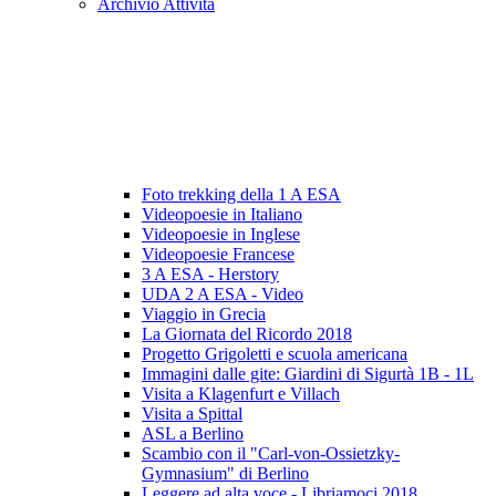
Archivio Attività
Foto trekking della 1 A ESA
Videopoesie in Italiano
Videopoesie in Inglese
Videopoesie Francese
3 A ESA - Herstory
UDA 2 A ESA - Video
Viaggio in Grecia
La Giornata del Ricordo 2018
Progetto Grigoletti e scuola americana
Immagini dalle gite: Giardini di Sigurtà 1B - 1L
Visita a Klagenfurt e Villach
Visita a Spittal
ASL a Berlino
Scambio con il "Carl-von-Ossietzky-
Gymnasium" di Berlino
Leggere ad alta voce - Libriamoci 2018