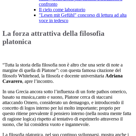
confronto
Il cielo come laboratorio
"Lesen mit Gefühl" concorso di lettura ad alta
voce in tedesco
La forza attrattiva della filosofia
platonica
“Tutta la storia della filosofia non è altro che una serie di note a
margine di quella di Platone”: con questa famosa citazione del
filosofo Whitehead, la filosofa e docente universitaria
Adriana
Cavarero
, apre l’incontro.
In una Grecia ancora sotto l’influenza di un forte pathos omerico,
basato su musica,canto e suono, Platone cerca di staccarsi
attaccando Omero, considerato un demagogo, e introducendo il
concetto di logos interno per lui molto importante; proprio per
questo ritiene prevalente il pensiero interno (nella nostra mente fatta
di ragione logica) rispetto al tentativo di esprimerlo attraverso il
suono, che lui considera vuoto e ingannevole.
La filosofia platonica, nel suo continuo svilupparsi, mostra anche i