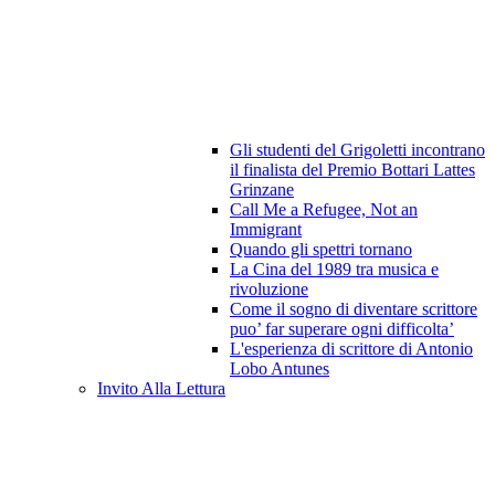
Gli studenti del Grigoletti incontrano
il finalista del Premio Bottari Lattes
Grinzane
Call Me a Refugee, Not an
Immigrant
Quando gli spettri tornano
La Cina del 1989 tra musica e
rivoluzione
Come il sogno di diventare scrittore
puo’ far superare ogni difficolta’
L'esperienza di scrittore di Antonio
Lobo Antunes
Invito Alla Lettura