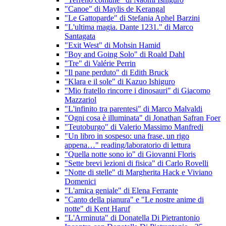
"Canoe" di Maylis de Kerangal
"Le Gattoparde" di Stefania Aphel Barzini
"L'ultima magia. Dante 1231." di Marco
Santagata
"Exit West" di Mohsin Hamid
"Boy and Going Solo" di Roald Dahl
"Tre" di Valérie Perrin
"Il pane perduto" di Edith Bruck
"Klara e il sole" di Kazuo Ishiguro
"Mio fratello rincorre i dinosauri" di Giacomo
Mazzariol
"L'infinito tra parentesi" di Marco Malvaldi
"Ogni cosa è illuminata" di Jonathan Safran Foer
"Teutoburgo" di Valerio Massimo Manfredi
"Un libro in sospeso: una frase, un rigo
appena…" reading/laboratorio di lettura
"Quella notte sono io" di Giovanni Floris
"Sette brevi lezioni di fisica" di Carlo Rovelli
"Notte di stelle" di Margherita Hack e Viviano
Domenici
"L'amica geniale" di Elena Ferrante
"Canto della pianura" e "Le nostre anime di
notte" di Kent Haruf
"L'Arminuta" di Donatella Di Pietrantonio