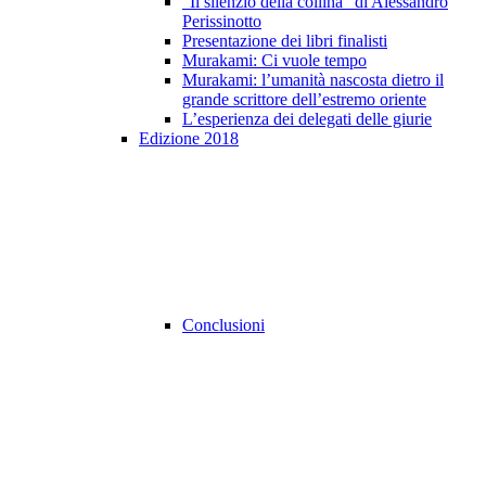
"Il silenzio della collina" di Alessandro
Perissinotto
Presentazione dei libri finalisti
Murakami: Ci vuole tempo
Murakami: l’umanità nascosta dietro il
grande scrittore dell’estremo oriente
L’esperienza dei delegati delle giurie
Edizione 2018
Conclusioni