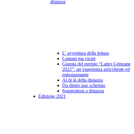
distanza
L’ avventura della lettura
Lontani ma vicini
Giurata del premio “Lattes Grinzane
2022”: un’esperienza arricchente ed
entusiasmante
Al di là della distanza
Da dietro uno schermo
Suggestioni a distanza
Edizione 2021