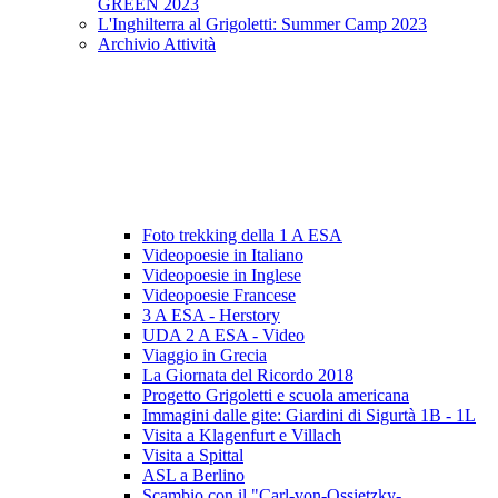
GREEN 2023
L'Inghilterra al Grigoletti: Summer Camp 2023
Archivio Attività
Foto trekking della 1 A ESA
Videopoesie in Italiano
Videopoesie in Inglese
Videopoesie Francese
3 A ESA - Herstory
UDA 2 A ESA - Video
Viaggio in Grecia
La Giornata del Ricordo 2018
Progetto Grigoletti e scuola americana
Immagini dalle gite: Giardini di Sigurtà 1B - 1L
Visita a Klagenfurt e Villach
Visita a Spittal
ASL a Berlino
Scambio con il "Carl-von-Ossietzky-