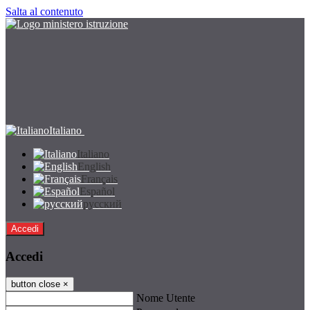
Salta al contenuto
Italiano
Italiano
English
Français
Español
русский
Accedi
Accedi
button close
×
Nome Utente