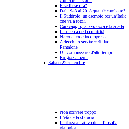
cambiare la storia
E se fosse ora?
Dal 1943 al 2018 quant'è cambiato?
Il Sudtirolo, un esempio per un’Italia
che va a rotoli
Caravaggio, la tavolozza e la spada
La ricerca della comicità
Nerone, eroe incompreso
Arlecchino servitore di due
Pantalone
Un commissario d'altri tempi
Ringraziamenti
Sabato 22 settembre
Non scrivere troppo
L’età della sfiducia
La forza attrattiva della filosofia
platonica