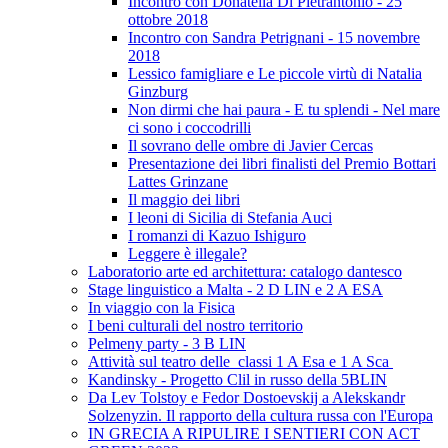
Incontro con Donatella Di Pietrantonio - 25
ottobre 2018
Incontro con Sandra Petrignani - 15 novembre
2018
Lessico famigliare e Le piccole virtù di Natalia
Ginzburg
Non dirmi che hai paura - E tu splendi - Nel mare
ci sono i coccodrilli
Il sovrano delle ombre di Javier Cercas
Presentazione dei libri finalisti del Premio Bottari
Lattes Grinzane
Il maggio dei libri
I leoni di Sicilia di Stefania Auci
I romanzi di Kazuo Ishiguro
Leggere è illegale?
Laboratorio arte ed architettura: catalogo dantesco
Stage linguistico a Malta - 2 D LIN e 2 A ESA
In viaggio con la Fisica
I beni culturali del nostro territorio
Pelmeny party - 3 B LIN
Attività sul teatro delle classi 1 A Esa e 1 A Sca
Kandinsky - Progetto Clil in russo della 5BLIN
Da Lev Tolstoy e Fedor Dostoevskij a Alekskandr
Solzenyzin. Il rapporto della cultura russa con l'Europa
IN GRECIA A RIPULIRE I SENTIERI CON ACT