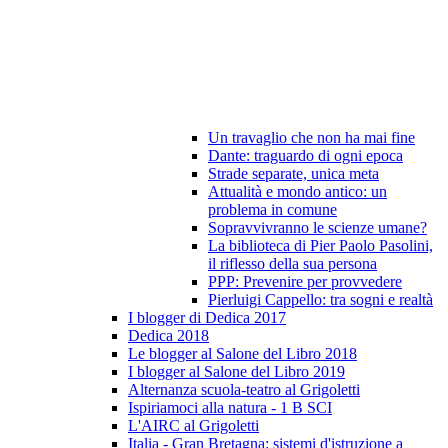
Un travaglio che non ha mai fine
Dante: traguardo di ogni epoca
Strade separate, unica meta
Attualità e mondo antico: un
problema in comune
Sopravvivranno le scienze umane?
La biblioteca di Pier Paolo Pasolini,
il riflesso della sua persona
PPP: Prevenire per provvedere
Pierluigi Cappello: tra sogni e realtà
I blogger di Dedica 2017
Dedica 2018
Le blogger al Salone del Libro 2018
I blogger al Salone del Libro 2019
Alternanza scuola-teatro al Grigoletti
Ispiriamoci alla natura - 1 B SCI
L'AIRC al Grigoletti
Italia - Gran Bretagna: sistemi d'istruzione a