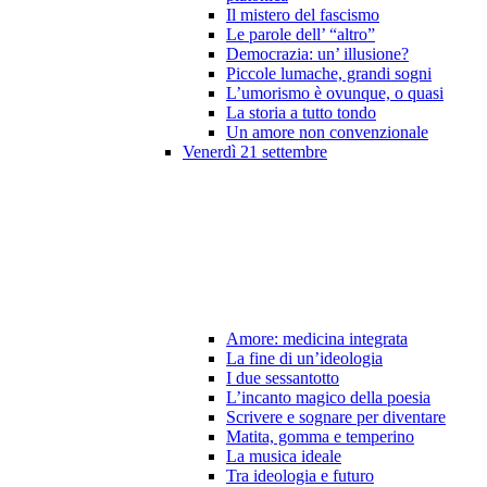
Il mistero del fascismo
Le parole dell’ “altro”
Democrazia: un’ illusione?
Piccole lumache, grandi sogni
L’umorismo è ovunque, o quasi
La storia a tutto tondo
Un amore non convenzionale
Venerdì 21 settembre
Amore: medicina integrata
La fine di un’ideologia
I due sessantotto
L’incanto magico della poesia
Scrivere e sognare per diventare
Matita, gomma e temperino
La musica ideale
Tra ideologia e futuro