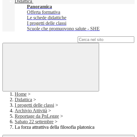
Didattica
Panoramica
Offerta formativa
Le schede didattiche
I progetti delle classi
Scuole che promuovono salute - SHE
Campo di ricerca per le pagine del sito
Home
>
Didattica
>
I progetti delle classi
>
Archivio Attività
>
Reportage da PnLegge
>
Sabato 22 settembre
>
La forza attrattiva della filosofia platonica