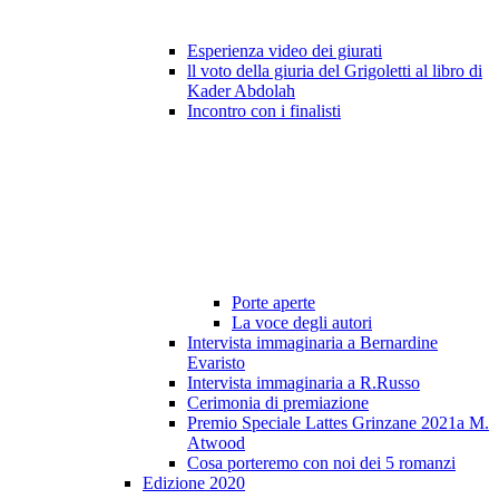
Esperienza video dei giurati
ll voto della giuria del Grigoletti al libro di
Kader Abdolah
Incontro con i finalisti
Porte aperte
La voce degli autori
Intervista immaginaria a Bernardine
Evaristo
Intervista immaginaria a R.Russo
Cerimonia di premiazione
Premio Speciale Lattes Grinzane 2021a M.
Atwood
Cosa porteremo con noi dei 5 romanzi
Edizione 2020