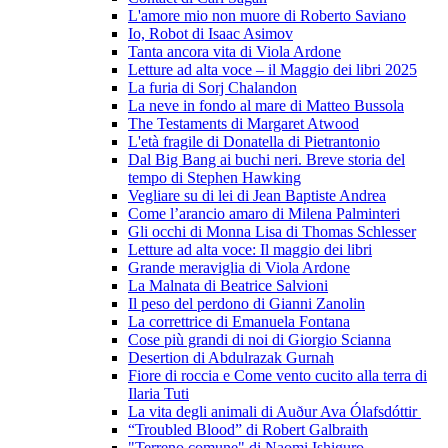
L'amore mio non muore di Roberto Saviano
Io, Robot di Isaac Asimov
Tanta ancora vita di Viola Ardone
Letture ad alta voce – il Maggio dei libri 2025
La furia di Sorj Chalandon
La neve in fondo al mare di Matteo Bussola
The Testaments di Margaret Atwood
L'età fragile di Donatella di Pietrantonio
Dal Big Bang ai buchi neri. Breve storia del
tempo di Stephen Hawking
Vegliare su di lei di Jean Baptiste Andrea
Come l’arancio amaro di Milena Palminteri
Gli occhi di Monna Lisa di Thomas Schlesser
Letture ad alta voce: Il maggio dei libri
Grande meraviglia di Viola Ardone
La Malnata di Beatrice Salvioni
Il peso del perdono di Gianni Zanolin
La correttrice di Emanuela Fontana
Cose più grandi di noi di Giorgio Scianna
Desertion di Abdulrazak Gurnah
Fiore di roccia e Come vento cucito alla terra di
Ilaria Tuti
La vita degli animali di Auður Ava Ólafsdóttir
“Troubled Blood” di Robert Galbraith
"Terreno comune" di Naomi Ishiguro