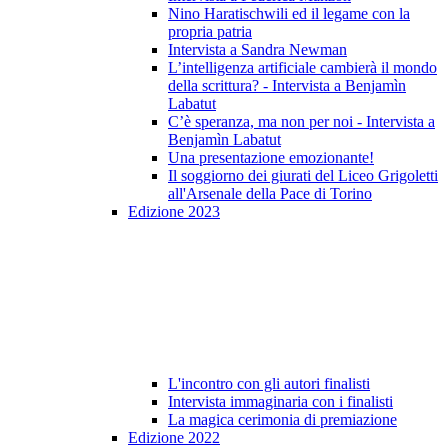
Nino Haratischwili ed il legame con la
propria patria
Intervista a Sandra Newman
L’intelligenza artificiale cambierà il mondo
della scrittura? - Intervista a Benjamìn
Labatut
C’è speranza, ma non per noi - Intervista a
Benjamìn Labatut
Una presentazione emozionante!
Il soggiorno dei giurati del Liceo Grigoletti
all'Arsenale della Pace di Torino
Edizione 2023
L'incontro con gli autori finalisti
Intervista immaginaria con i finalisti
La magica cerimonia di premiazione
Edizione 2022