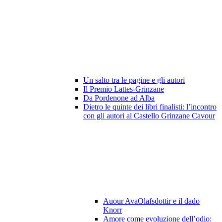
Un salto tra le pagine e gli autori
Il Premio Lattes-Grinzane
Da Pordenone ad Alba
Dietro le quinte dei libri finalisti: l’incontro
con gli autori al Castello Grinzane Cavour
Auōur AvaOlafsdottir e il dado
Knorr
Amore come evoluzione dell’odio: