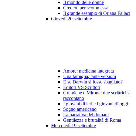
Il mondo delle donne
Credere per scommessa
Il grande esempio di Oriana Fallaci
Giovedì 20 settembre
Amore: medicina integrata
Una famiglia, tante versioni
E se Darwin si fosse sbagliato?
Editori VS Scrittori
Grendene e Mirone: due scrittrici si
raccontano
I giovani di ieri e i giovani di oggi
Sogno americano
La narrativa del domani
Gentilezza e brutalità di Roma
Mercoledì 19 settembre