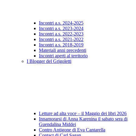
Incontri a.s. 2024-2025
Incontri a.s. 2023-2024
Incontri a.s. 2022-2023
Incontri a.s. 2021-2022
Incontri a.s. 2018-2019
Materiali anni precedenti
Incontri aperti al territorio
I Blogger del Grigoletti
Letture ad alta voce – il Maggio dei libri 2026
Innamorarsi di Anna Karenina il sabato sera di
Guendalina Middei
Contro Antigone di Eva Cantarella
Contact di Carl Sagan