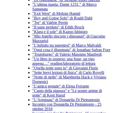
"L'ultima magia. Dante 1231." di Marco
Santagata
"Exit West" di Mohsin Hamid
"Boy and Going Solo" di Roald Dahl
"Tre" di Valérie Perrin
"Il pane perduto" di Edith Bruck
"Klara e il sole" di Kazuo Ishiguro
"Mio fratello rincorre i dinosauri" di Giacomo
Mazzariol
"L'infinito tra parentesi" di Marco Malvaldi
"Ogni cosa è illuminata" di Jonathan Safran Foer
"Teutoburgo" di Valerio Massimo Manfredi
"Un libro in sospeso: una frase, un rigo
appena…" reading/laboratorio di lettura
"Quella notte sono io" di Giovanni Floris
"Sette brevi lezioni di fisica" di Carlo Rovelli
"Notte di stelle" di Margherita Hack e Viviano
Domenici
"L'amica geniale" di Elena Ferrante
"Canto della pianura" e "Le nostre anime di
notte" di Kent Haruf
"L'Arminuta" di Donatella Di Pietrantonio
Incontro con Donatella Di Pietrantonio - 25
ottobre 2018