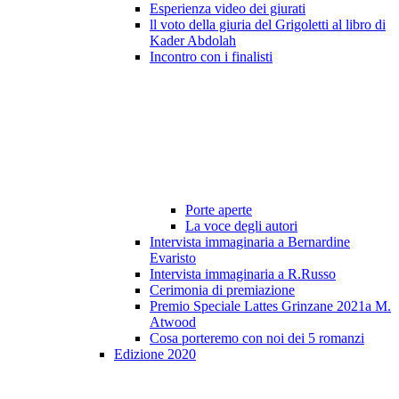
Esperienza video dei giurati
ll voto della giuria del Grigoletti al libro di
Kader Abdolah
Incontro con i finalisti
Porte aperte
La voce degli autori
Intervista immaginaria a Bernardine
Evaristo
Intervista immaginaria a R.Russo
Cerimonia di premiazione
Premio Speciale Lattes Grinzane 2021a M.
Atwood
Cosa porteremo con noi dei 5 romanzi
Edizione 2020