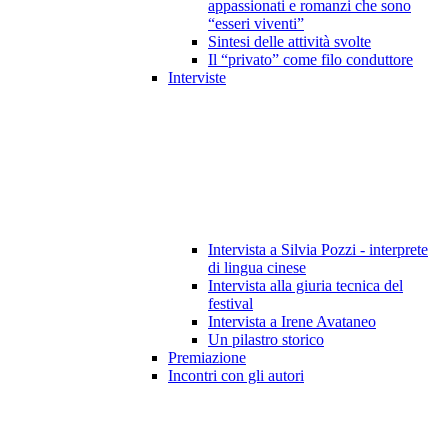
appassionati e romanzi che sono
“esseri viventi”
Sintesi delle attività svolte
Il “privato” come filo conduttore
Interviste
Intervista a Silvia Pozzi - interprete
di lingua cinese
Intervista alla giuria tecnica del
festival
Intervista a Irene Avataneo
Un pilastro storico
Premiazione
Incontri con gli autori