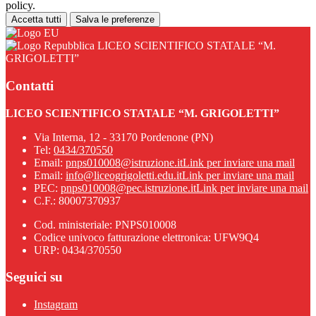
policy.
Accetta tutti
Salva le preferenze
LICEO SCIENTIFICO STATALE “M.
GRIGOLETTI”
Contatti
LICEO SCIENTIFICO STATALE “M. GRIGOLETTI”
Via Interna, 12 - 33170 Pordenone (PN)
Tel:
0434/370550
Email:
pnps010008@istruzione.it
Link per inviare una mail
Email:
info@liceogrigoletti.edu.it
Link per inviare una mail
PEC:
pnps010008@pec.istruzione.it
Link per inviare una mail
C.F.: 80007370937
Cod. ministeriale: PNPS010008
Codice univoco fatturazione elettronica: UFW9Q4
URP: 0434/370550
Seguici su
Instagram