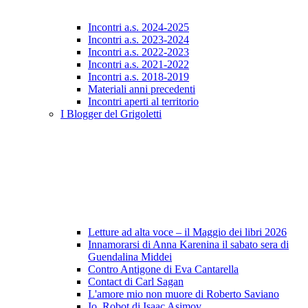
Incontri a.s. 2024-2025
Incontri a.s. 2023-2024
Incontri a.s. 2022-2023
Incontri a.s. 2021-2022
Incontri a.s. 2018-2019
Materiali anni precedenti
Incontri aperti al territorio
I Blogger del Grigoletti
Letture ad alta voce – il Maggio dei libri 2026
Innamorarsi di Anna Karenina il sabato sera di
Guendalina Middei
Contro Antigone di Eva Cantarella
Contact di Carl Sagan
L'amore mio non muore di Roberto Saviano
Io, Robot di Isaac Asimov