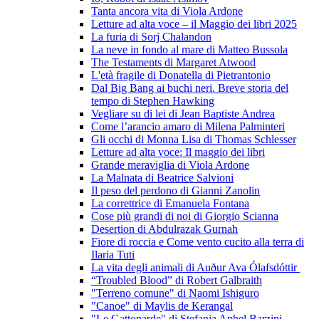
Tanta ancora vita di Viola Ardone
Letture ad alta voce – il Maggio dei libri 2025
La furia di Sorj Chalandon
La neve in fondo al mare di Matteo Bussola
The Testaments di Margaret Atwood
L'età fragile di Donatella di Pietrantonio
Dal Big Bang ai buchi neri. Breve storia del
tempo di Stephen Hawking
Vegliare su di lei di Jean Baptiste Andrea
Come l’arancio amaro di Milena Palminteri
Gli occhi di Monna Lisa di Thomas Schlesser
Letture ad alta voce: Il maggio dei libri
Grande meraviglia di Viola Ardone
La Malnata di Beatrice Salvioni
Il peso del perdono di Gianni Zanolin
La correttrice di Emanuela Fontana
Cose più grandi di noi di Giorgio Scianna
Desertion di Abdulrazak Gurnah
Fiore di roccia e Come vento cucito alla terra di
Ilaria Tuti
La vita degli animali di Auður Ava Ólafsdóttir
“Troubled Blood” di Robert Galbraith
"Terreno comune" di Naomi Ishiguro
"Canoe" di Maylis de Kerangal
"Le Gattoparde" di Stefania Aphel Barzini