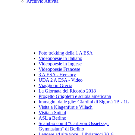
Archivio Attività
Foto trekking della 1 A ESA
Videopoesie in Italiano
Videopoesie in Inglese
Videopoesie Francese
3 A ESA - Herstory
UDA 2 A ESA - Video
Viaggio in Grecia
La Giornata del Ricordo 2018
Progetto Grigoletti e scuola americana
Immagini dalle gite: Giardini di Sigurtà 1B - 1L
Visita a Klagenfurt e Villach
Visita a Spittal
ASL a Berlino
Scambio con il "Carl-von-Ossietzky-
Gymnasium" di Berlino
Leggere ad alta voce - Libriamoci 2018