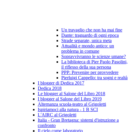
Un travaglio che non ha mai fine
Dante: traguardo di ogni epoca
Strade separate, unica meta
Attualità e mondo antico: un
problema in comune
Sopravvivranno le scienze umane?
La biblioteca di Pier Paolo Pasolini,
il riflesso della sua persona
PPP: Prevenire per provvedere
Pierluigi Cappello: tra sogni e realtà
I blogger di Dedica 2017
Dedica 2018
Le blogger al Salone del Libro 2018
I blogger al Salone del Libro 2019
Alternanza scuola-teatro al Grigoletti
Ispiriamoci alla natura - 1 B SCI
L'AIRC al Grigoletti
Italia - Gran Bretagna: sistemi d'istruzione a
confronto
Il cielo come laboratorio