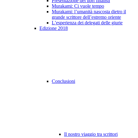
Presentazione dei libri finalisti
Murakami: Ci vuole tempo
Murakami: l’umanità nascosta dietro il
grande scrittore dell’estremo oriente
L’esperienza dei delegati delle giurie
Edizione 2018
Conclusioni
Il nostro viaggio tra scrittori