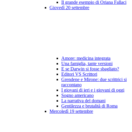
Il grande esempio di Oriana Fallaci
Giovedì 20 settembre
Amore: medicina integrata
Una famiglia, tante versioni
E se Darwin si fosse sbagliato?
Editori VS Scrittori
Grendene e Mirone: due scrittrici si
raccontano
I giovani di ieri e i giovani di oggi
Sogno americano
La narrativa del domani
Gentilezza e brutalità di Roma
Mercoledì 19 settembre