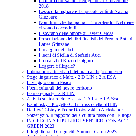
Incontro con Sandra Petrignani - 15 novembre
2018
Lessico famigliare e Le piccole virtù di Natalia
Ginzburg
Non dirmi che hai paura - E tu splendi - Nel mare
ci sono i coccodrilli
Il sovrano delle ombre di Javier Cercas
Presentazione dei libri finalisti del Premio Bottari
Lattes Grinzane
Il maggio dei libri
I leoni di Sicilia di Stefania Auci
I romanzi di Kazuo Ishiguro
Leggere è illegale?
Laboratorio arte ed architettura: catalogo dantesco
Stage linguistico a Malta - 2 D LIN e 2 A ESA
In viaggio con la Fisica
I beni culturali del nostro territorio
Pelmeny party - 3 B LIN
Attività sul teatro delle classi 1 A Esa e 1 A Sca
Kandinsky - Progetto Clil in russo della 5BLIN
Da Lev Tolstoy e Fedor Dostoevskij a Alekskandr
Solzenyzin. Il rapporto della cultura russa con l'Europa
IN GRECIA A RIPULIRE I SENTIERI CON ACT
GREEN 2023
L'Inghilterra al Grigoletti: Summer Camp 2023