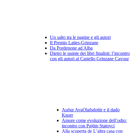
Un salto tra le pagine e gli autori
Il Premio Lattes-Grinzane
Da Pordenone ad Alba
Dietro le quinte dei libri finalisti: l’incontro
con gli autori al Castello Grinzane Cavour
Auōur AvaOlafsdottir e il dado
Knorr
Amore come evoluzione dell’odio:
incontro con Pajtim Statovci
Alla scoperta de L’altra casa con