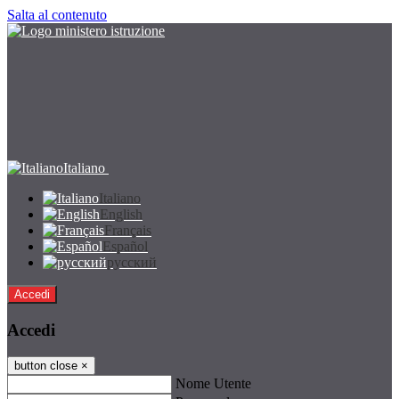
Salta al contenuto
Italiano
Italiano
English
Français
Español
русский
Accedi
Accedi
button close
×
Nome Utente