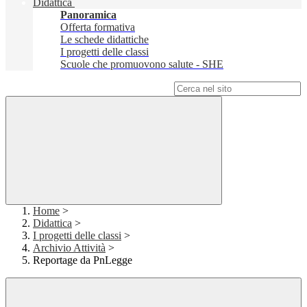
Didattica
Panoramica
Offerta formativa
Le schede didattiche
I progetti delle classi
Scuole che promuovono salute - SHE
Campo di ricerca per le pagine del sito
Home
>
Didattica
>
I progetti delle classi
>
Archivio Attività
>
Reportage da PnLegge