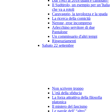
Dal 1943 al 2018 quant'è cambiato?
Il Sudtirolo, un esempio per un’Italia
che va a rotoli
Caravaggio, la tavolozza e la spada
La ricerca della comicità
Nerone, eroe incompreso
Arlecchino servitore di due
Pantalone
Un commissario d'altri tempi
Ringraziamenti
Sabato 22 settembre
Non scrivere troppo
L’età della sfiducia
La forza attrattiva della filosofia
platonica
Il mistero del fascismo
Le parole dell’ “altro”