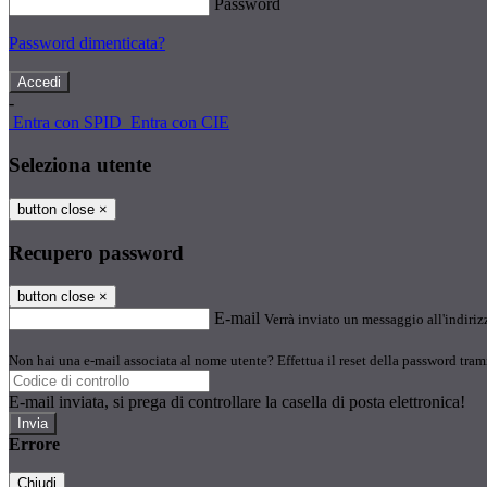
Password
Password dimenticata?
-
Entra con SPID
Entra con CIE
Seleziona utente
button close
×
Recupero password
button close
×
E-mail
Verrà inviato un messaggio all'indirizz
Non hai una e-mail associata al nome utente? Effettua il reset della password tram
E-mail inviata, si prega di controllare la casella di posta elettronica!
Errore
Chiudi