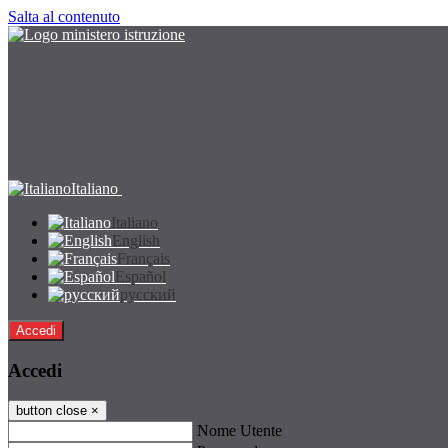
Salta al contenuto
Italiano
Italiano
English
Français
Español
русский
Accedi
Accedi
button close
×
Nome Utente