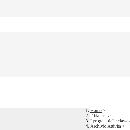
Home
>
Didattica
>
I progetti delle classi
Archivio Attività
>