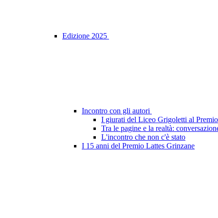
Edizione 2025
Incontro con gli autori
I giurati del Liceo Grigoletti al Prem
Tra le pagine e la realtà: conversazion
L'incontro che non c'è stato
I 15 anni del Premio Lattes Grinzane