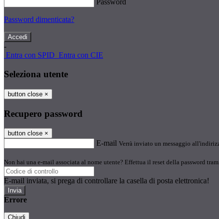
Password
Password dimenticata?
-
Entra con SPID
Entra con CIE
Seleziona utente
button close
×
Recupero password
button close
×
E-mail
Verrà inviato un messaggio all'indirizz
Non hai una e-mail associata al nome utente? Effettua il reset della password tram
E-mail inviata, si prega di controllare la casella di posta elettronica!
Errore
Chiudi