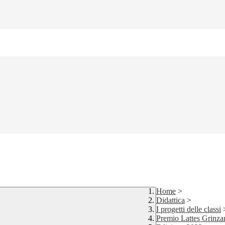
Home
>
Didattica
>
I progetti delle classi
Premio Lattes Grinza