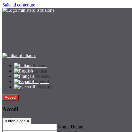
Salta al contenuto
Italiano
Italiano
English
Français
Español
русский
Accedi
Accedi
button close
×
Nome Utente