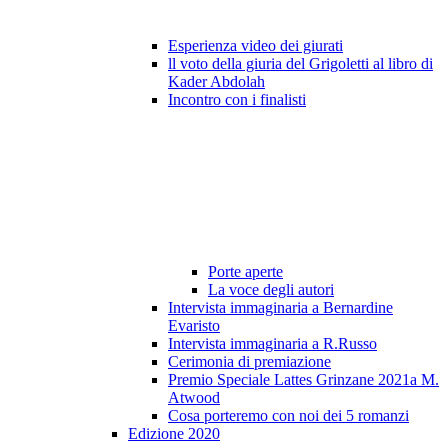
Esperienza video dei giurati
ll voto della giuria del Grigoletti al libro di
Kader Abdolah
Incontro con i finalisti
Porte aperte
La voce degli autori
Intervista immaginaria a Bernardine
Evaristo
Intervista immaginaria a R.Russo
Cerimonia di premiazione
Premio Speciale Lattes Grinzane 2021a M.
Atwood
Cosa porteremo con noi dei 5 romanzi
Edizione 2020