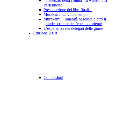
"Il silenzio della collina" di Alessandro
Perissinotto
Presentazione dei libri finalisti
Murakami: Ci vuole tempo
Murakami: l’umanità nascosta dietro il
grande scrittore dell’estremo oriente
L’esperienza dei delegati delle giurie
Edizione 2018
Conclusioni