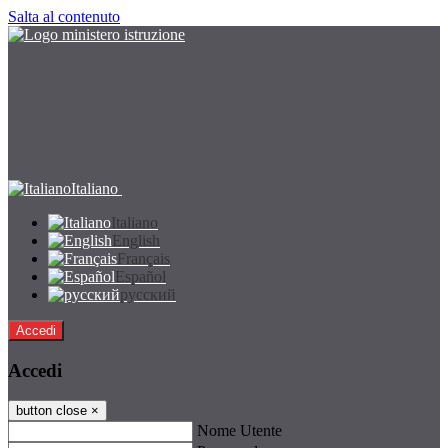
Salta al contenuto
Italiano
Italiano
English
Français
Español
русский
Accedi
Accedi
button close
×
Nome Utente