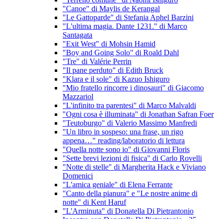
"Canoe" di Maylis de Kerangal
"Le Gattoparde" di Stefania Aphel Barzini
"L'ultima magia. Dante 1231." di Marco
Santagata
"Exit West" di Mohsin Hamid
"Boy and Going Solo" di Roald Dahl
"Tre" di Valérie Perrin
"Il pane perduto" di Edith Bruck
"Klara e il sole" di Kazuo Ishiguro
"Mio fratello rincorre i dinosauri" di Giacomo
Mazzariol
"L'infinito tra parentesi" di Marco Malvaldi
"Ogni cosa è illuminata" di Jonathan Safran Foer
"Teutoburgo" di Valerio Massimo Manfredi
"Un libro in sospeso: una frase, un rigo
appena…" reading/laboratorio di lettura
"Quella notte sono io" di Giovanni Floris
"Sette brevi lezioni di fisica" di Carlo Rovelli
"Notte di stelle" di Margherita Hack e Viviano
Domenici
"L'amica geniale" di Elena Ferrante
"Canto della pianura" e "Le nostre anime di
notte" di Kent Haruf
"L'Arminuta" di Donatella Di Pietrantonio