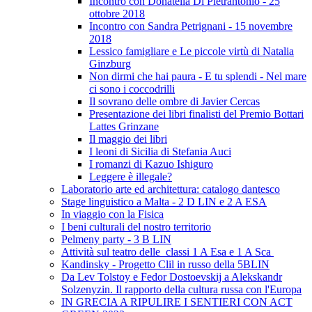
Incontro con Donatella Di Pietrantonio - 25
ottobre 2018
Incontro con Sandra Petrignani - 15 novembre
2018
Lessico famigliare e Le piccole virtù di Natalia
Ginzburg
Non dirmi che hai paura - E tu splendi - Nel mare
ci sono i coccodrilli
Il sovrano delle ombre di Javier Cercas
Presentazione dei libri finalisti del Premio Bottari
Lattes Grinzane
Il maggio dei libri
I leoni di Sicilia di Stefania Auci
I romanzi di Kazuo Ishiguro
Leggere è illegale?
Laboratorio arte ed architettura: catalogo dantesco
Stage linguistico a Malta - 2 D LIN e 2 A ESA
In viaggio con la Fisica
I beni culturali del nostro territorio
Pelmeny party - 3 B LIN
Attività sul teatro delle classi 1 A Esa e 1 A Sca
Kandinsky - Progetto Clil in russo della 5BLIN
Da Lev Tolstoy e Fedor Dostoevskij a Alekskandr
Solzenyzin. Il rapporto della cultura russa con l'Europa
IN GRECIA A RIPULIRE I SENTIERI CON ACT