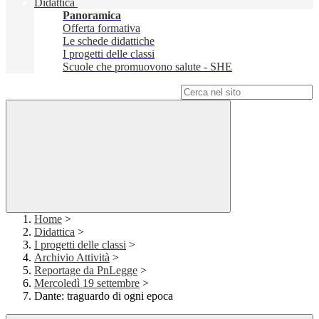
Didattica
Panoramica
Offerta formativa
Le schede didattiche
I progetti delle classi
Scuole che promuovono salute - SHE
Campo di ricerca per le pagine del sito
Home
>
Didattica
>
I progetti delle classi
>
Archivio Attività
>
Reportage da PnLegge
>
Mercoledì 19 settembre
>
Dante: traguardo di ogni epoca