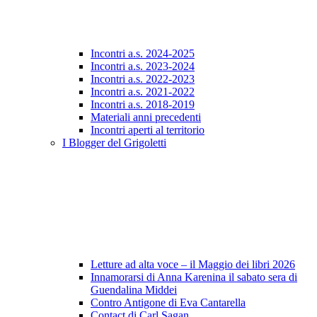
Incontri a.s. 2024-2025
Incontri a.s. 2023-2024
Incontri a.s. 2022-2023
Incontri a.s. 2021-2022
Incontri a.s. 2018-2019
Materiali anni precedenti
Incontri aperti al territorio
I Blogger del Grigoletti
Letture ad alta voce – il Maggio dei libri 2026
Innamorarsi di Anna Karenina il sabato sera di
Guendalina Middei
Contro Antigone di Eva Cantarella
Contact di Carl Sagan