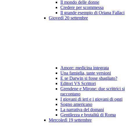
Il mondo delle donne
Credere per scommessa
Il grande esempio di Oriana Fallaci
Giovedì 20 settembre
Amore: medicina integrata
Una famiglia, tante versioni
E se Darwin si fosse sbagliato?
Editori VS Scrittori
Grendene e Mirone: due scrittrici si
raccontano
I giovani di ieri e i giovani di oggi
Sogno americano
La narrativa del domani
Gentilezza e brutalità di Roma
Mercoledì 19 settembre