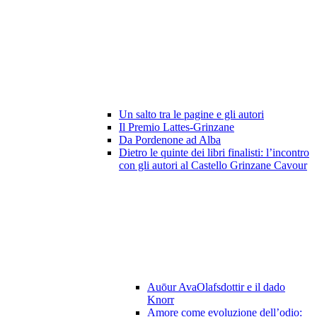
Un salto tra le pagine e gli autori
Il Premio Lattes-Grinzane
Da Pordenone ad Alba
Dietro le quinte dei libri finalisti: l’incontro
con gli autori al Castello Grinzane Cavour
Auōur AvaOlafsdottir e il dado
Knorr
Amore come evoluzione dell’odio: