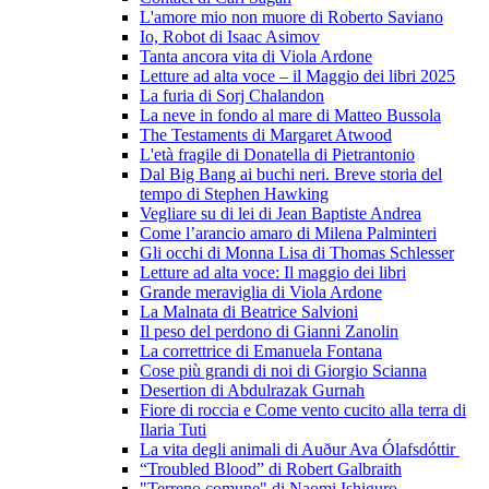
L'amore mio non muore di Roberto Saviano
Io, Robot di Isaac Asimov
Tanta ancora vita di Viola Ardone
Letture ad alta voce – il Maggio dei libri 2025
La furia di Sorj Chalandon
La neve in fondo al mare di Matteo Bussola
The Testaments di Margaret Atwood
L'età fragile di Donatella di Pietrantonio
Dal Big Bang ai buchi neri. Breve storia del
tempo di Stephen Hawking
Vegliare su di lei di Jean Baptiste Andrea
Come l’arancio amaro di Milena Palminteri
Gli occhi di Monna Lisa di Thomas Schlesser
Letture ad alta voce: Il maggio dei libri
Grande meraviglia di Viola Ardone
La Malnata di Beatrice Salvioni
Il peso del perdono di Gianni Zanolin
La correttrice di Emanuela Fontana
Cose più grandi di noi di Giorgio Scianna
Desertion di Abdulrazak Gurnah
Fiore di roccia e Come vento cucito alla terra di
Ilaria Tuti
La vita degli animali di Auður Ava Ólafsdóttir
“Troubled Blood” di Robert Galbraith
"Terreno comune" di Naomi Ishiguro