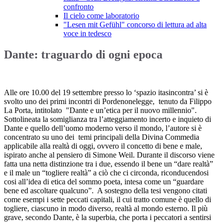
confronto
Il cielo come laboratorio
"Lesen mit Gefühl" concorso di lettura ad alta
voce in tedesco
Dante: traguardo di ogni epoca
Alle ore 10.00 del 19 settembre presso lo ‘spazio itasincontra’ si è
svolto uno dei primi incontri di Pordenonelegge, tenuto da Filippo
La Porta, intitolato "Dante e un’etica per il nuovo millennio".
Sottolineata la somiglianza tra l’atteggiamento incerto e inquieto di
Dante e quello dell’uomo moderno verso il mondo, l’autore si è
concentrato su uno dei temi principali della Divina Commedia
applicabile alla realtà di oggi, ovvero il concetto di bene e male,
ispirato anche al pensiero di Simone Weil. Durante il discorso viene
fatta una netta distinzione tra i due, essendo il bene un “dare realtà”
e il male un “togliere realtà” a ciò che ci circonda, riconducendosi
cosi all’idea di etica del sommo poeta, intesa come un “guardare
bene ed ascoltare qualcuno”. A sostegno della tesi vengono citati
come esempi i sette peccati capitali, il cui tratto comune è quello di
togliere, ciascuno in modo diverso, realtà al mondo esterno. Il più
grave, secondo Dante, è la superbia, che porta i peccatori a sentirsi