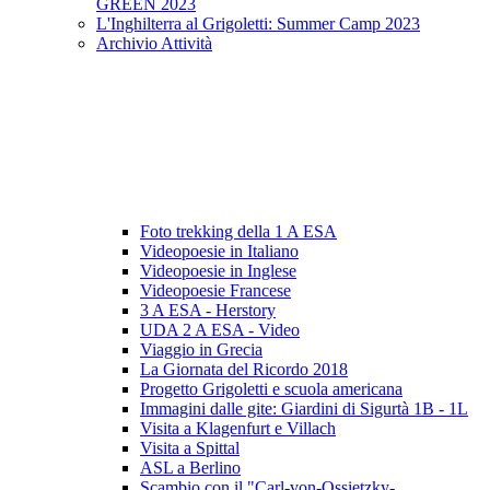
GREEN 2023
L'Inghilterra al Grigoletti: Summer Camp 2023
Archivio Attività
Foto trekking della 1 A ESA
Videopoesie in Italiano
Videopoesie in Inglese
Videopoesie Francese
3 A ESA - Herstory
UDA 2 A ESA - Video
Viaggio in Grecia
La Giornata del Ricordo 2018
Progetto Grigoletti e scuola americana
Immagini dalle gite: Giardini di Sigurtà 1B - 1L
Visita a Klagenfurt e Villach
Visita a Spittal
ASL a Berlino
Scambio con il "Carl-von-Ossietzky-