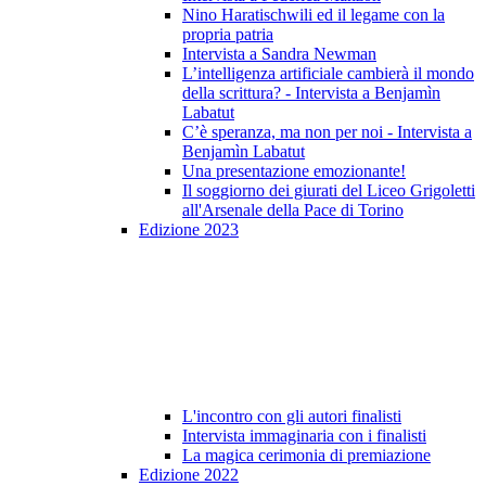
Nino Haratischwili ed il legame con la
propria patria
Intervista a Sandra Newman
L’intelligenza artificiale cambierà il mondo
della scrittura? - Intervista a Benjamìn
Labatut
C’è speranza, ma non per noi - Intervista a
Benjamìn Labatut
Una presentazione emozionante!
Il soggiorno dei giurati del Liceo Grigoletti
all'Arsenale della Pace di Torino
Edizione 2023
L'incontro con gli autori finalisti
Intervista immaginaria con i finalisti
La magica cerimonia di premiazione
Edizione 2022