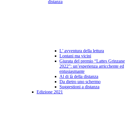
distanza
L’ avventura della lettura
Lontani ma vicini
Giurata del premio “Lattes Grinzane
2022”: un’esperienza arricchente ed
entusiasmante
Al di là della distanza
Da dietro uno schermo
Suggestioni a distanza
Edizione 2021