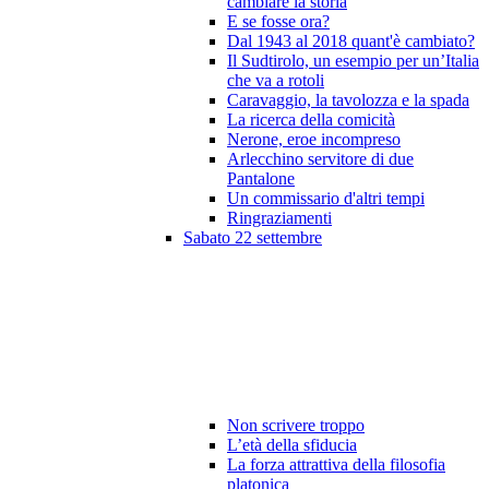
cambiare la storia
E se fosse ora?
Dal 1943 al 2018 quant'è cambiato?
Il Sudtirolo, un esempio per un’Italia
che va a rotoli
Caravaggio, la tavolozza e la spada
La ricerca della comicità
Nerone, eroe incompreso
Arlecchino servitore di due
Pantalone
Un commissario d'altri tempi
Ringraziamenti
Sabato 22 settembre
Non scrivere troppo
L’età della sfiducia
La forza attrattiva della filosofia
platonica