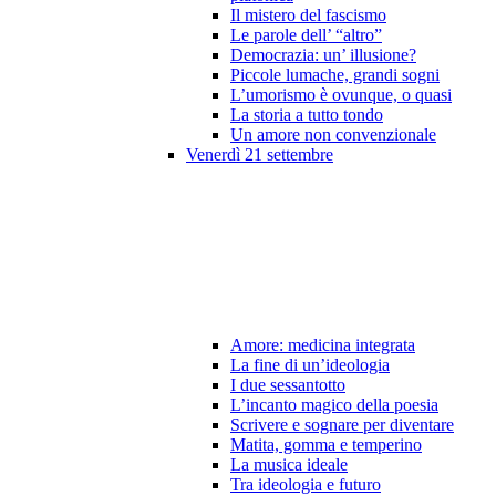
Il mistero del fascismo
Le parole dell’ “altro”
Democrazia: un’ illusione?
Piccole lumache, grandi sogni
L’umorismo è ovunque, o quasi
La storia a tutto tondo
Un amore non convenzionale
Venerdì 21 settembre
Amore: medicina integrata
La fine di un’ideologia
I due sessantotto
L’incanto magico della poesia
Scrivere e sognare per diventare
Matita, gomma e temperino
La musica ideale
Tra ideologia e futuro