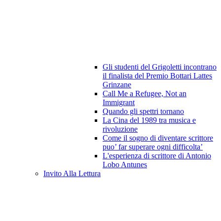
Gli studenti del Grigoletti incontrano
il finalista del Premio Bottari Lattes
Grinzane
Call Me a Refugee, Not an
Immigrant
Quando gli spettri tornano
La Cina del 1989 tra musica e
rivoluzione
Come il sogno di diventare scrittore
puo’ far superare ogni difficolta’
L'esperienza di scrittore di Antonio
Lobo Antunes
Invito Alla Lettura