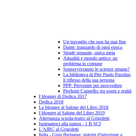
Un travaglio che non ha mai fine
Dante: traguardo di ogni epoca
Strade separate, unica meta
Attualità e mondo antico: un
problema in comune
Sopravvivranno le scienze umane?
La biblioteca di Pier Paolo Pasolini,
il riflesso della sua persona
PPP: Prevenire per provvedere
Pierluigi Cappello: tra sogni e realtà
I blogger di Dedica 2017
Dedica 2018
Le blogger al Salone del Libro 2018
I blogger al Salone del Libro 2019
Alternanza scuola-teatro al Grigoletti
Ispiriamoci alla natura - 1 B SCI
L'AIRC al Grigoletti
Italia - Gran Bretagna: sistemi d'istruzione a