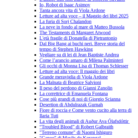
Io, Robot di Isaac Asimov
Tanta ancora vita di Viola Ardone
Letture ad alta voce – il Maggio dei libri 2025
La furia di Sorj Chalandon
La neve in fondo al mare di Matteo Bussola
The Testaments di Margaret Atwood
L'età fragile di Donatella di Pietrantonio
Dal Big Bang ai buchi neri. Breve storia del
tempo di Stephen Hawking
Vegliare su di lei di Jean Baptiste Andrea
Come l’arancio amaro di Milena Palminteri
Gli occhi di Monna Lisa di Thomas Schlesser
Letture ad alta voce: Il maggio dei libri
Grande meraviglia di Viola Ardone
La Malnata di Beatrice Salvioni
Il peso del perdono di Gianni Zanolin
La correttrice di Emanuela Fontana
Cose più grandi di noi di Giorgio Scianna
Desertion di Abdulrazak Gurnah
Fiore di roccia e Come vento cucito alla terra di
Ilaria Tuti
La vita degli animali di Auður Ava Ólafsdóttir
“Troubled Blood” di Robert Galbraith
"Terreno comune" di Naomi Ishiguro
"Canoe" di Maylis de Kerangal