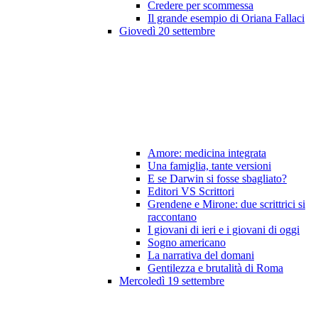
Credere per scommessa
Il grande esempio di Oriana Fallaci
Giovedì 20 settembre
Amore: medicina integrata
Una famiglia, tante versioni
E se Darwin si fosse sbagliato?
Editori VS Scrittori
Grendene e Mirone: due scrittrici si
raccontano
I giovani di ieri e i giovani di oggi
Sogno americano
La narrativa del domani
Gentilezza e brutalità di Roma
Mercoledì 19 settembre