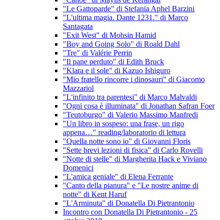
"Le Gattoparde" di Stefania Aphel Barzini
"L'ultima magia. Dante 1231." di Marco
Santagata
"Exit West" di Mohsin Hamid
"Boy and Going Solo" di Roald Dahl
"Tre" di Valérie Perrin
"Il pane perduto" di Edith Bruck
"Klara e il sole" di Kazuo Ishiguro
"Mio fratello rincorre i dinosauri" di Giacomo
Mazzariol
"L'infinito tra parentesi" di Marco Malvaldi
"Ogni cosa è illuminata" di Jonathan Safran Foer
"Teutoburgo" di Valerio Massimo Manfredi
"Un libro in sospeso: una frase, un rigo
appena…" reading/laboratorio di lettura
"Quella notte sono io" di Giovanni Floris
"Sette brevi lezioni di fisica" di Carlo Rovelli
"Notte di stelle" di Margherita Hack e Viviano
Domenici
"L'amica geniale" di Elena Ferrante
"Canto della pianura" e "Le nostre anime di
notte" di Kent Haruf
"L'Arminuta" di Donatella Di Pietrantonio
Incontro con Donatella Di Pietrantonio - 25