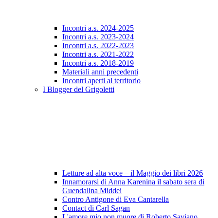
Incontri a.s. 2024-2025
Incontri a.s. 2023-2024
Incontri a.s. 2022-2023
Incontri a.s. 2021-2022
Incontri a.s. 2018-2019
Materiali anni precedenti
Incontri aperti al territorio
I Blogger del Grigoletti
Letture ad alta voce – il Maggio dei libri 2026
Innamorarsi di Anna Karenina il sabato sera di
Guendalina Middei
Contro Antigone di Eva Cantarella
Contact di Carl Sagan
L'amore mio non muore di Roberto Saviano