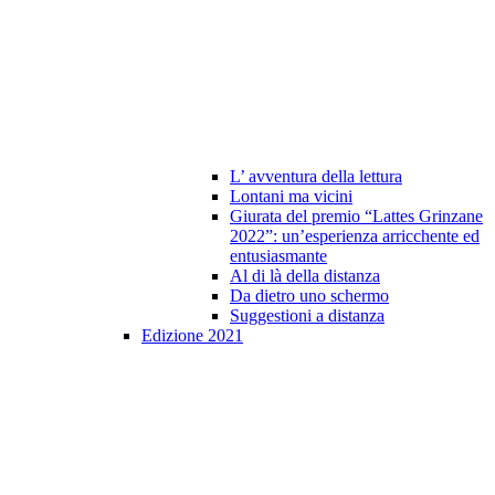
L’ avventura della lettura
Lontani ma vicini
Giurata del premio “Lattes Grinzane
2022”: un’esperienza arricchente ed
entusiasmante
Al di là della distanza
Da dietro uno schermo
Suggestioni a distanza
Edizione 2021