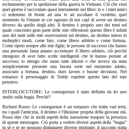
reclutamento per la spedizione della guerra in Vietnam. Ciò che vissi
quel giorno è raccontato quasi interamente nel libro: io e i miei amici
ci sedemmo di fronte ad una tv ad ascoltare il verdetto; quel
momento fu l'istante in cui ognuno di noi capì di avere un destino
diverso da quello degli altri. Il destino è proprio uno dei temi sul
quale concentro gran parte delle mie riflessioni: questo libro è infatti
uno dei tanti sulle mie osservazioni sul destino, un destino inteso in
molteplici modi, come fato, come libero arbitrio e come fortuna.
Come ripeto sempre alle mie figlie, le persone di successo che hanno
una personale fama amano accentuare il libero arbitrio, ciò perché
ritengono di aver fatto scelte intelligenti che le hanno portate al
successo; io ritengo che siano tutte idiozie e che invece sia stata
semplicemente presente una buona sorte nel momento adatto,
associato a fortuna, destino, duro lavoro e buone decisioni. Nel
romanzo il personaggio di Teddy esprime questo lato del mio
pensiero.
INTERLOCUTORE: Le conseguenze è stato definito da lei uno
studio sulla bugia. Perché?
Richard Russo: Le conseguenze è un romanzo che tratta vari temi,
tra i quali l'amicizia, il destino e l'illusione propria della giovane età.
Posso dire che in molti aspetti della narrazione traspare la presenza
di queste menzogne. Ciò porta a vedere diversi aspetti della "bugia"
in sé e se ne possono distinguere diverse tipologie: il racconto tratta