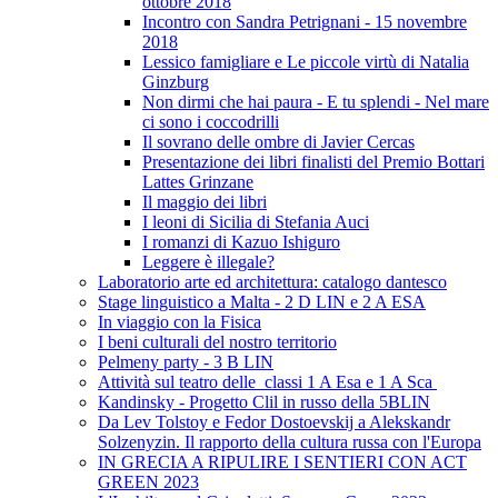
ottobre 2018
Incontro con Sandra Petrignani - 15 novembre
2018
Lessico famigliare e Le piccole virtù di Natalia
Ginzburg
Non dirmi che hai paura - E tu splendi - Nel mare
ci sono i coccodrilli
Il sovrano delle ombre di Javier Cercas
Presentazione dei libri finalisti del Premio Bottari
Lattes Grinzane
Il maggio dei libri
I leoni di Sicilia di Stefania Auci
I romanzi di Kazuo Ishiguro
Leggere è illegale?
Laboratorio arte ed architettura: catalogo dantesco
Stage linguistico a Malta - 2 D LIN e 2 A ESA
In viaggio con la Fisica
I beni culturali del nostro territorio
Pelmeny party - 3 B LIN
Attività sul teatro delle classi 1 A Esa e 1 A Sca
Kandinsky - Progetto Clil in russo della 5BLIN
Da Lev Tolstoy e Fedor Dostoevskij a Alekskandr
Solzenyzin. Il rapporto della cultura russa con l'Europa
IN GRECIA A RIPULIRE I SENTIERI CON ACT
GREEN 2023