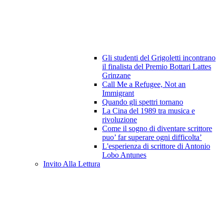
Gli studenti del Grigoletti incontrano
il finalista del Premio Bottari Lattes
Grinzane
Call Me a Refugee, Not an
Immigrant
Quando gli spettri tornano
La Cina del 1989 tra musica e
rivoluzione
Come il sogno di diventare scrittore
puo’ far superare ogni difficolta’
L'esperienza di scrittore di Antonio
Lobo Antunes
Invito Alla Lettura