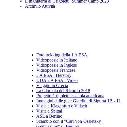
L'Inghilterra al Grigoletti: Summer Camp 2023
Archivio Attività
Foto trekking della 1 A ESA
Videopoesie in Italiano
Videopoesie in Inglese
Videopoesie Francese
3 A ESA - Herstory
UDA 2 A ESA - Video
Viaggio in Grecia
La Giornata del Ricordo 2018
Progetto Grigoletti e scuola americana
Immagini dalle gite: Giardini di Sigurtà 1B - 1L
Visita a Klagenfurt e Villach
Visita a Spittal
ASL a Berlino
Scambio con il "Carl-von-Ossietzky-
Gymnasium" di Berlino