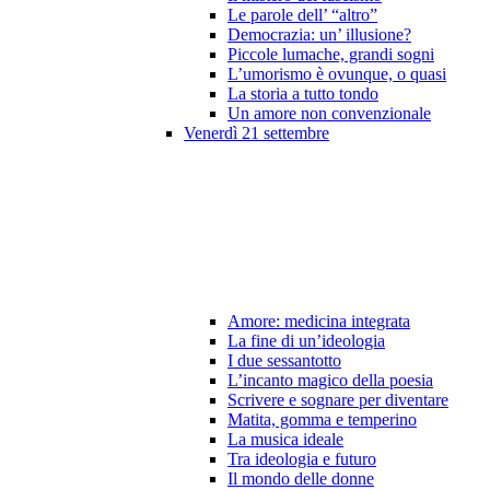
Le parole dell’ “altro”
Democrazia: un’ illusione?
Piccole lumache, grandi sogni
L’umorismo è ovunque, o quasi
La storia a tutto tondo
Un amore non convenzionale
Venerdì 21 settembre
Amore: medicina integrata
La fine di un’ideologia
I due sessantotto
L’incanto magico della poesia
Scrivere e sognare per diventare
Matita, gomma e temperino
La musica ideale
Tra ideologia e futuro
Il mondo delle donne