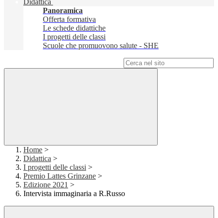
Didattica
Panoramica
Offerta formativa
Le schede didattiche
I progetti delle classi
Scuole che promuovono salute - SHE
Campo di ricerca per le pagine del sito
Home
>
Didattica
>
I progetti delle classi
>
Premio Lattes Grinzane
>
Edizione 2021
>
Intervista immaginaria a R.Russo