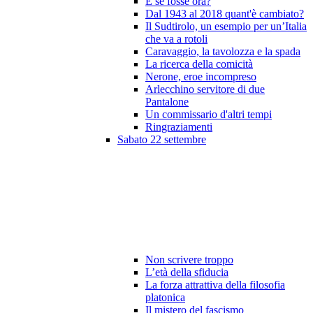
E se fosse ora?
Dal 1943 al 2018 quant'è cambiato?
Il Sudtirolo, un esempio per un’Italia
che va a rotoli
Caravaggio, la tavolozza e la spada
La ricerca della comicità
Nerone, eroe incompreso
Arlecchino servitore di due
Pantalone
Un commissario d'altri tempi
Ringraziamenti
Sabato 22 settembre
Non scrivere troppo
L’età della sfiducia
La forza attrattiva della filosofia
platonica
Il mistero del fascismo