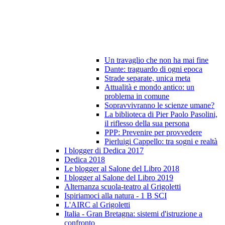
Un travaglio che non ha mai fine
Dante: traguardo di ogni epoca
Strade separate, unica meta
Attualità e mondo antico: un
problema in comune
Sopravvivranno le scienze umane?
La biblioteca di Pier Paolo Pasolini,
il riflesso della sua persona
PPP: Prevenire per provvedere
Pierluigi Cappello: tra sogni e realtà
I blogger di Dedica 2017
Dedica 2018
Le blogger al Salone del Libro 2018
I blogger al Salone del Libro 2019
Alternanza scuola-teatro al Grigoletti
Ispiriamoci alla natura - 1 B SCI
L'AIRC al Grigoletti
Italia - Gran Bretagna: sistemi d'istruzione a
confronto