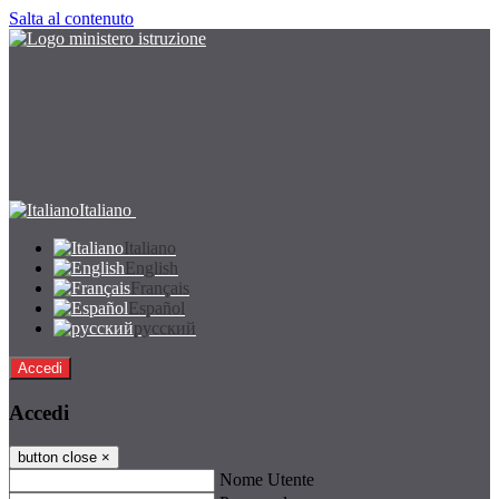
Salta al contenuto
Italiano
Italiano
English
Français
Español
русский
Accedi
Accedi
button close
×
Nome Utente