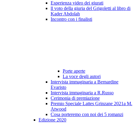
Esperienza video dei giurati
ll voto della giuria del Grigoletti al libro di
Kader Abdolah
Incontro con i finalisti
Porte aperte
La voce degli autori
Intervista immaginaria a Bernardine
Evaristo
Intervista immaginaria a R.Russo
Cerimonia di premiazione
Premio Speciale Lattes Grinzane 2021a M.
Atwood
Cosa porteremo con noi dei 5 romanzi
Edizione 2020