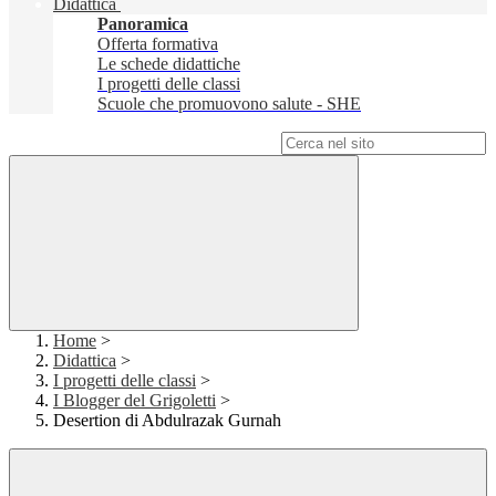
Didattica
Panoramica
Offerta formativa
Le schede didattiche
I progetti delle classi
Scuole che promuovono salute - SHE
Campo di ricerca per le pagine del sito
Home
>
Didattica
>
I progetti delle classi
>
I Blogger del Grigoletti
>
Desertion di Abdulrazak Gurnah