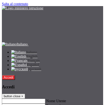
Salta al contenuto
Italiano
Italiano
English
Français
Español
русский
Accedi
Accedi
button close
×
Nome Utente