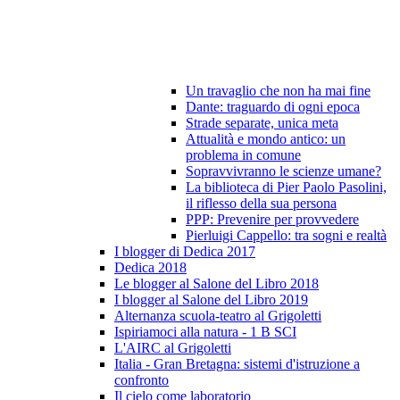
Un travaglio che non ha mai fine
Dante: traguardo di ogni epoca
Strade separate, unica meta
Attualità e mondo antico: un
problema in comune
Sopravvivranno le scienze umane?
La biblioteca di Pier Paolo Pasolini,
il riflesso della sua persona
PPP: Prevenire per provvedere
Pierluigi Cappello: tra sogni e realtà
I blogger di Dedica 2017
Dedica 2018
Le blogger al Salone del Libro 2018
I blogger al Salone del Libro 2019
Alternanza scuola-teatro al Grigoletti
Ispiriamoci alla natura - 1 B SCI
L'AIRC al Grigoletti
Italia - Gran Bretagna: sistemi d'istruzione a
confronto
Il cielo come laboratorio