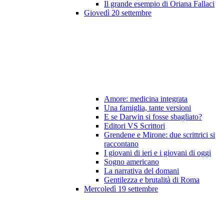
Il grande esempio di Oriana Fallaci
Giovedì 20 settembre
Amore: medicina integrata
Una famiglia, tante versioni
E se Darwin si fosse sbagliato?
Editori VS Scrittori
Grendene e Mirone: due scrittrici si
raccontano
I giovani di ieri e i giovani di oggi
Sogno americano
La narrativa del domani
Gentilezza e brutalità di Roma
Mercoledì 19 settembre