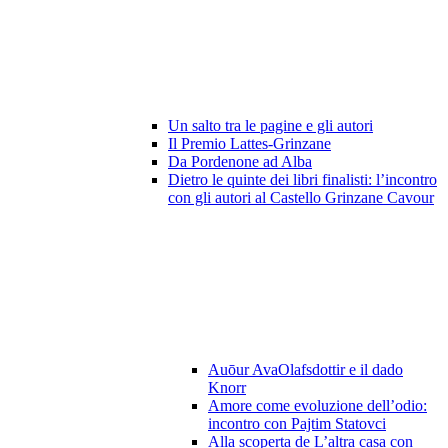
Un salto tra le pagine e gli autori
Il Premio Lattes-Grinzane
Da Pordenone ad Alba
Dietro le quinte dei libri finalisti: l’incontro
con gli autori al Castello Grinzane Cavour
Auōur AvaOlafsdottir e il dado
Knorr
Amore come evoluzione dell’odio:
incontro con Pajtim Statovci
Alla scoperta de L’altra casa con