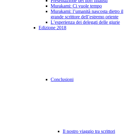
Presentazione dei libri finalisti
Murakami: Ci vuole tempo
Murakami: l’umanità nascosta dietro il
grande scrittore dell’estremo oriente
L’esperienza dei delegati delle giurie
Edizione 2018
Conclusioni
Il nostro viaggio tra scrittori