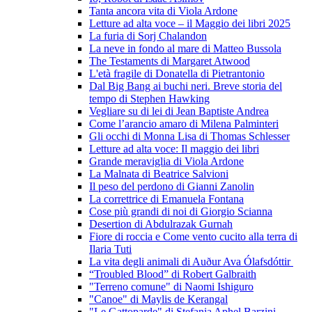
Tanta ancora vita di Viola Ardone
Letture ad alta voce – il Maggio dei libri 2025
La furia di Sorj Chalandon
La neve in fondo al mare di Matteo Bussola
The Testaments di Margaret Atwood
L'età fragile di Donatella di Pietrantonio
Dal Big Bang ai buchi neri. Breve storia del
tempo di Stephen Hawking
Vegliare su di lei di Jean Baptiste Andrea
Come l’arancio amaro di Milena Palminteri
Gli occhi di Monna Lisa di Thomas Schlesser
Letture ad alta voce: Il maggio dei libri
Grande meraviglia di Viola Ardone
La Malnata di Beatrice Salvioni
Il peso del perdono di Gianni Zanolin
La correttrice di Emanuela Fontana
Cose più grandi di noi di Giorgio Scianna
Desertion di Abdulrazak Gurnah
Fiore di roccia e Come vento cucito alla terra di
Ilaria Tuti
La vita degli animali di Auður Ava Ólafsdóttir
“Troubled Blood” di Robert Galbraith
"Terreno comune" di Naomi Ishiguro
"Canoe" di Maylis de Kerangal
"Le Gattoparde" di Stefania Aphel Barzini