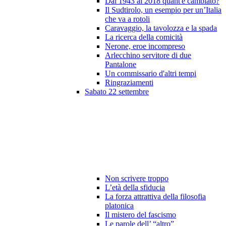
Dal 1943 al 2018 quant'è cambiato?
Il Sudtirolo, un esempio per un’Italia
che va a rotoli
Caravaggio, la tavolozza e la spada
La ricerca della comicità
Nerone, eroe incompreso
Arlecchino servitore di due
Pantalone
Un commissario d'altri tempi
Ringraziamenti
Sabato 22 settembre
Non scrivere troppo
L’età della sfiducia
La forza attrattiva della filosofia
platonica
Il mistero del fascismo
Le parole dell’ “altro”