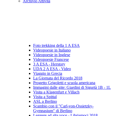
Archivio Attività
Foto trekking della 1 A ESA
Videopoesie in Italiano
Videopoesie in Inglese
Videopoesie Francese
3 A ESA - Herstory
UDA 2 A ESA - Video
Viaggio in Grecia
La Giornata del Ricordo 2018
Progetto Grigoletti e scuola americana
Immagini dalle gite: Giardini di Sigurtà 1B - 1L
Visita a Klagenfurt e Villach
Visita a Spittal
ASL a Berlino
Scambio con il "Carl-von-Ossietzky-
Gymnasium" di Berlino
Leggere ad alta voce - Libriamoci 2018