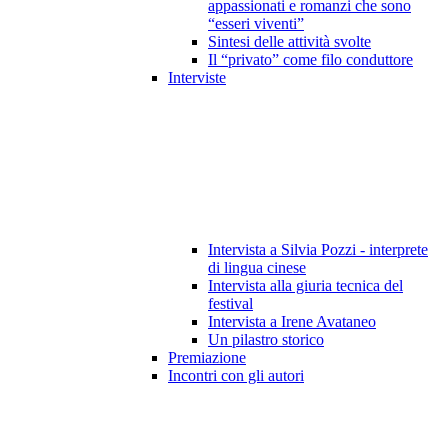
appassionati e romanzi che sono
“esseri viventi”
Sintesi delle attività svolte
Il “privato” come filo conduttore
Interviste
Intervista a Silvia Pozzi - interprete
di lingua cinese
Intervista alla giuria tecnica del
festival
Intervista a Irene Avataneo
Un pilastro storico
Premiazione
Incontri con gli autori