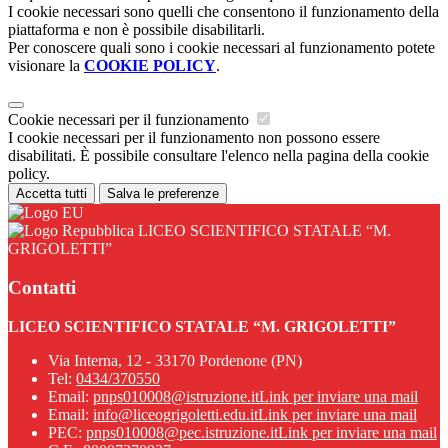
I cookie necessari sono quelli che consentono il funzionamento della
piattaforma e non è possibile disabilitarli.
Per conoscere quali sono i cookie necessari al funzionamento potete
visionare la
COOKIE POLICY
.
Cookie necessari per il funzionamento
I cookie necessari per il funzionamento non possono essere
disabilitati. È possibile consultare l'elenco nella pagina della cookie
policy.
Accetta tutti
Salva le preferenze
LICEO SCIENTIFICO STATALE “M.
GRIGOLETTI”
Contatti
LICEO SCIENTIFICO STATALE “M. GRIGOLETTI”
Via Interna, 12 - 33170 Pordenone (PN)
Tel:
0434/370550
Email:
pnps010008@istruzione.it
Link per inviare una mail
Email:
info@liceogrigoletti.edu.it
Link per inviare una mail
PEC:
pnps010008@pec.istruzione.it
Link per inviare una mail