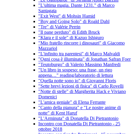
"L'ultima magia. Dante 1231." di Marco
Santagata
"Exit West" di Mohsin Hamid
"Boy and Going Solo" di Roald Dahl
"Tre" di Valérie Perrin
"Il pane perduto" di Edith Bruck
"Klara e il sole" di Kazuo Ishiguro
"Mio fratello rincorre i dinosauri" di Giacomo
Mazzariol
"L'infinito tra parentesi" di Marco Malvaldi
"Ogni cosa è illuminata" di Jonathan Safran Foer
"Teutoburgo" di Valerio Massimo Manfredi
"Un libro in sospeso: una frase, un rigo
appena…" reading/laboratorio di lettura
"Quella notte sono io" di Giovanni Floris
"Sette brevi lezioni di fisica" di Carlo Rovelli
"Notte di stelle" di Margherita Hack e Viviano
Domenici
"L'amica geniale" di Elena Ferrante
"Canto della pianura" e "Le nostre anime di
notte" di Kent Haruf
"L'Arminuta" di Donatella Di Pietrantonio
Incontro con Donatella Di Pietrantonio - 25
ottobre 2018