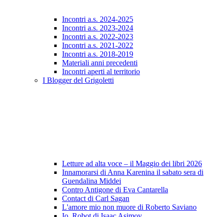
Incontri a.s. 2024-2025
Incontri a.s. 2023-2024
Incontri a.s. 2022-2023
Incontri a.s. 2021-2022
Incontri a.s. 2018-2019
Materiali anni precedenti
Incontri aperti al territorio
I Blogger del Grigoletti
Letture ad alta voce – il Maggio dei libri 2026
Innamorarsi di Anna Karenina il sabato sera di
Guendalina Middei
Contro Antigone di Eva Cantarella
Contact di Carl Sagan
L'amore mio non muore di Roberto Saviano
Io, Robot di Isaac Asimov