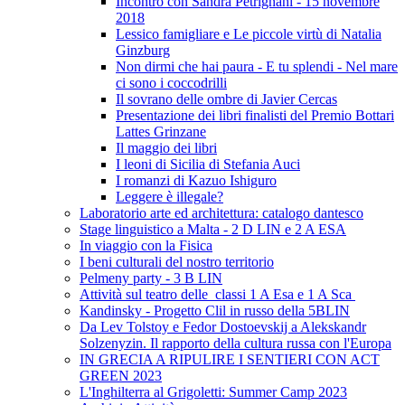
Incontro con Sandra Petrignani - 15 novembre
2018
Lessico famigliare e Le piccole virtù di Natalia
Ginzburg
Non dirmi che hai paura - E tu splendi - Nel mare
ci sono i coccodrilli
Il sovrano delle ombre di Javier Cercas
Presentazione dei libri finalisti del Premio Bottari
Lattes Grinzane
Il maggio dei libri
I leoni di Sicilia di Stefania Auci
I romanzi di Kazuo Ishiguro
Leggere è illegale?
Laboratorio arte ed architettura: catalogo dantesco
Stage linguistico a Malta - 2 D LIN e 2 A ESA
In viaggio con la Fisica
I beni culturali del nostro territorio
Pelmeny party - 3 B LIN
Attività sul teatro delle classi 1 A Esa e 1 A Sca
Kandinsky - Progetto Clil in russo della 5BLIN
Da Lev Tolstoy e Fedor Dostoevskij a Alekskandr
Solzenyzin. Il rapporto della cultura russa con l'Europa
IN GRECIA A RIPULIRE I SENTIERI CON ACT
GREEN 2023
L'Inghilterra al Grigoletti: Summer Camp 2023