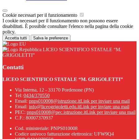
Cookie necessari per il funzionamento
I cookie necessari per il funzionamento non possono essere
disabilitati. È possibile consultare l'elenco nella pagina della cookie
policy.
Accetta tutti
Salva le preferenze
LICEO SCIENTIFICO STATALE “M.
GRIGOLETTI”
Contatti
LICEO SCIENTIFICO STATALE “M. GRIGOLETTI”
Via Interna, 12 - 33170 Pordenone (PN)
Tel:
0434/370550
Email:
pnps010008@istruzione.it
Link per inviare una mail
Email:
info@liceogrigoletti.edu.it
Link per inviare una mail
PEC:
pnps010008@pec.istruzione.it
Link per inviare una mail
C.F.: 80007370937
Cod. ministeriale: PNPS010008
Codice univoco fatturazione elettronica: UFW9Q4