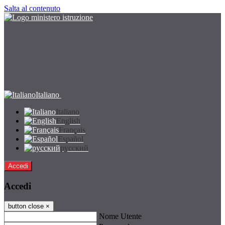
Salta al contenuto
Italiano
Italiano
English
Français
Español
русский
Accedi
Accedi
button close
×
Nome Utente