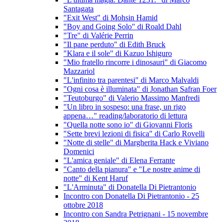
Santagata
"Exit West" di Mohsin Hamid
"Boy and Going Solo" di Roald Dahl
"Tre" di Valérie Perrin
"Il pane perduto" di Edith Bruck
"Klara e il sole" di Kazuo Ishiguro
"Mio fratello rincorre i dinosauri" di Giacomo
Mazzariol
"L'infinito tra parentesi" di Marco Malvaldi
"Ogni cosa è illuminata" di Jonathan Safran Foer
"Teutoburgo" di Valerio Massimo Manfredi
"Un libro in sospeso: una frase, un rigo
appena…" reading/laboratorio di lettura
"Quella notte sono io" di Giovanni Floris
"Sette brevi lezioni di fisica" di Carlo Rovelli
"Notte di stelle" di Margherita Hack e Viviano
Domenici
"L'amica geniale" di Elena Ferrante
"Canto della pianura" e "Le nostre anime di
notte" di Kent Haruf
"L'Arminuta" di Donatella Di Pietrantonio
Incontro con Donatella Di Pietrantonio - 25
ottobre 2018
Incontro con Sandra Petrignani - 15 novembre