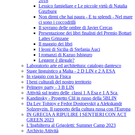
2018
Lessico famigliare e Le piccole virtù di Natalia
Ginzburg
Non dirmi che hai paura - E tu splendi - Nel mare
ci sono i coccodrilli
Il sovrano delle ombre di Javier Cercas
Presentazione dei libri finalisti del Premio Bottari
Lattes Grinzane
Il maggio dei libri
I leoni di Sicilia di Stefania Auci
I romanzi di Kazuo Ishiguro
Leggere è illegale?
Laboratorio arte ed architettura: catalogo dantesco
Stage linguistico a Malta - 2 D LIN e 2 A ESA
In viaggio con la Fisica
I beni culturali del nostro territorio
Pelmeny party - 3 B LIN
Attività sul teatro delle classi 1 A Esa e 1 A Sca
Kandinsky - Progetto Clil in russo della 5BLIN
Da Lev Tolstoy e Fedor Dostoevskij a Alekskandr
Solzenyzin. Il rapporto della cultura russa con l'Europa
IN GRECIA A RIPULIRE I SENTIERI CON ACT
GREEN 2023
L'Inghilterra al Grigoletti: Summer Camp 2023
Archivio Attività