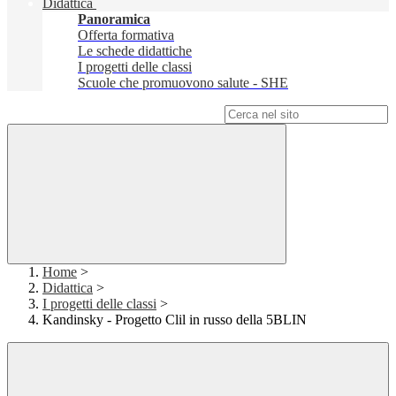
Didattica
Panoramica
Offerta formativa
Le schede didattiche
I progetti delle classi
Scuole che promuovono salute - SHE
Campo di ricerca per le pagine del sito
Home
>
Didattica
>
I progetti delle classi
>
Kandinsky - Progetto Clil in russo della 5BLIN