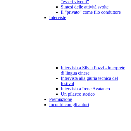
“esseri viventi”
Sintesi delle attività svolte
Il “privato” come filo conduttore
Interviste
Intervista a Silvia Pozzi - interprete
di lingua cinese
Intervista alla giuria tecnica del
festival
Intervista a Irene Avataneo
Un pilastro storico
Premiazione
Incontri con gli autori