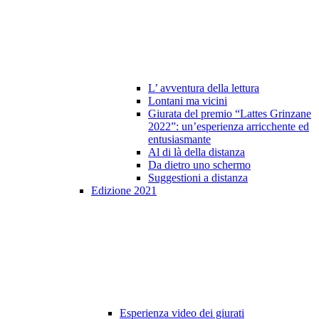
L’ avventura della lettura
Lontani ma vicini
Giurata del premio “Lattes Grinzane
2022”: un’esperienza arricchente ed
entusiasmante
Al di là della distanza
Da dietro uno schermo
Suggestioni a distanza
Edizione 2021
Esperienza video dei giurati