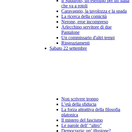
Il Sudtirolo, un esempio per un’Italia
che va a rotoli
Caravaggio, la tavolozza e la spada
La ricerca della comicità
Nerone, eroe incompreso
Arlecchino servitore di due
Pantalone
Un commissario d'altri tempi
Ringraziamenti
Sabato 22 settembre
Non scrivere troppo
L’età della sfiducia
La forza attrattiva della filosofia
platonica
Il mistero del fascismo
Le parole dell’ “altro”
Democrazia: un’ illusione?