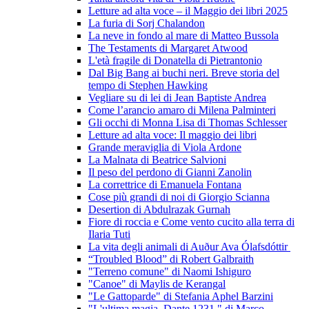
Letture ad alta voce – il Maggio dei libri 2025
La furia di Sorj Chalandon
La neve in fondo al mare di Matteo Bussola
The Testaments di Margaret Atwood
L'età fragile di Donatella di Pietrantonio
Dal Big Bang ai buchi neri. Breve storia del
tempo di Stephen Hawking
Vegliare su di lei di Jean Baptiste Andrea
Come l’arancio amaro di Milena Palminteri
Gli occhi di Monna Lisa di Thomas Schlesser
Letture ad alta voce: Il maggio dei libri
Grande meraviglia di Viola Ardone
La Malnata di Beatrice Salvioni
Il peso del perdono di Gianni Zanolin
La correttrice di Emanuela Fontana
Cose più grandi di noi di Giorgio Scianna
Desertion di Abdulrazak Gurnah
Fiore di roccia e Come vento cucito alla terra di
Ilaria Tuti
La vita degli animali di Auður Ava Ólafsdóttir
“Troubled Blood” di Robert Galbraith
"Terreno comune" di Naomi Ishiguro
"Canoe" di Maylis de Kerangal
"Le Gattoparde" di Stefania Aphel Barzini
"L'ultima magia. Dante 1231." di Marco