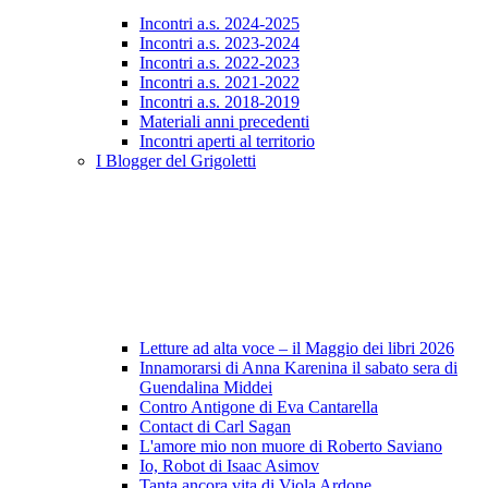
Incontri a.s. 2024-2025
Incontri a.s. 2023-2024
Incontri a.s. 2022-2023
Incontri a.s. 2021-2022
Incontri a.s. 2018-2019
Materiali anni precedenti
Incontri aperti al territorio
I Blogger del Grigoletti
Letture ad alta voce – il Maggio dei libri 2026
Innamorarsi di Anna Karenina il sabato sera di
Guendalina Middei
Contro Antigone di Eva Cantarella
Contact di Carl Sagan
L'amore mio non muore di Roberto Saviano
Io, Robot di Isaac Asimov
Tanta ancora vita di Viola Ardone