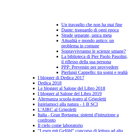
Un travaglio che non ha mai fine
Dante: traguardo di ogni epoca
Strade separate, unica meta
Attualità e mondo antico: un
problema in comune
Sopravvivranno le scienze umane?
La biblioteca di Pier Paolo Pasolini,
il riflesso della sua persona
PPP: Prevenire per provvedere
Pierluigi Cappello: tra sogni e realtà
I blogger di Dedica 2017
Dedica 2018
Le blogger al Salone del Libro 2018
I blogger al Salone del Libro 2019
Alternanza scuola-teatro al Grigoletti
Ispiriamoci alla natura - 1 B SCI
L'AIRC al Grigoletti
Italia - Gran Bretagna: sistemi d'istruzione a
confronto
Il cielo come laboratorio
"Lesen mit Gefühl" concorso di lettura ad alta