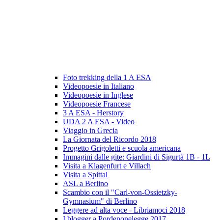
Foto trekking della 1 A ESA
Videopoesie in Italiano
Videopoesie in Inglese
Videopoesie Francese
3 A ESA - Herstory
UDA 2 A ESA - Video
Viaggio in Grecia
La Giornata del Ricordo 2018
Progetto Grigoletti e scuola americana
Immagini dalle gite: Giardini di Sigurtà 1B - 1L
Visita a Klagenfurt e Villach
Visita a Spittal
ASL a Berlino
Scambio con il "Carl-von-Ossietzky-
Gymnasium" di Berlino
Leggere ad alta voce - Libriamoci 2018
I blogger a Pordenonelegge 2017