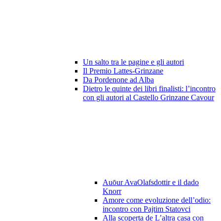
Un salto tra le pagine e gli autori
Il Premio Lattes-Grinzane
Da Pordenone ad Alba
Dietro le quinte dei libri finalisti: l’incontro
con gli autori al Castello Grinzane Cavour
Auōur AvaOlafsdottir e il dado
Knorr
Amore come evoluzione dell’odio:
incontro con Pajtim Statovci
Alla scoperta de L’altra casa con