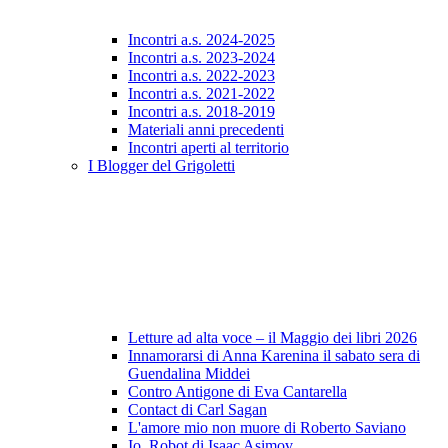
Incontri a.s. 2024-2025
Incontri a.s. 2023-2024
Incontri a.s. 2022-2023
Incontri a.s. 2021-2022
Incontri a.s. 2018-2019
Materiali anni precedenti
Incontri aperti al territorio
I Blogger del Grigoletti
Letture ad alta voce – il Maggio dei libri 2026
Innamorarsi di Anna Karenina il sabato sera di
Guendalina Middei
Contro Antigone di Eva Cantarella
Contact di Carl Sagan
L'amore mio non muore di Roberto Saviano
Io, Robot di Isaac Asimov