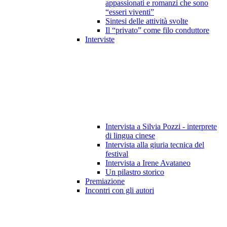
appassionati e romanzi che sono
“esseri viventi”
Sintesi delle attività svolte
Il “privato” come filo conduttore
Interviste
Intervista a Silvia Pozzi - interprete
di lingua cinese
Intervista alla giuria tecnica del
festival
Intervista a Irene Avataneo
Un pilastro storico
Premiazione
Incontri con gli autori