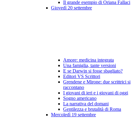
Il grande esempio di Oriana Fallaci
Giovedì 20 settembre
Amore: medicina integrata
Una famiglia, tante versioni
E se Darwin si fosse sbagliato?
Editori VS Scrittori
Grendene e Mirone: due scrittrici si
raccontano
I giovani di ieri e i giovani di oggi
Sogno americano
La narrativa del domani
Gentilezza e brutalità di Roma
Mercoledì 19 settembre