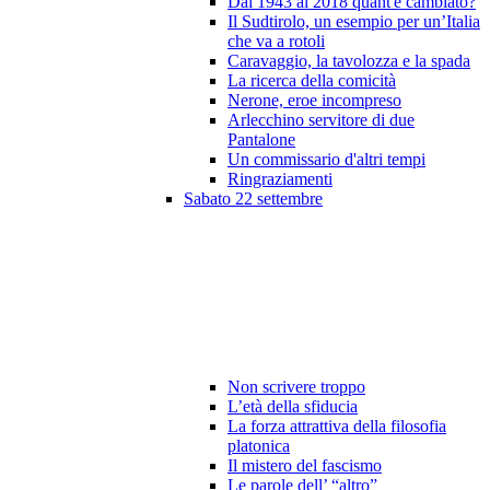
Dal 1943 al 2018 quant'è cambiato?
Il Sudtirolo, un esempio per un’Italia
che va a rotoli
Caravaggio, la tavolozza e la spada
La ricerca della comicità
Nerone, eroe incompreso
Arlecchino servitore di due
Pantalone
Un commissario d'altri tempi
Ringraziamenti
Sabato 22 settembre
Non scrivere troppo
L’età della sfiducia
La forza attrattiva della filosofia
platonica
Il mistero del fascismo
Le parole dell’ “altro”