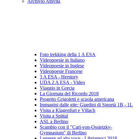
Archivio Attività
Foto trekking della 1 A ESA
Videopoesie in Italiano
Videopoesie in Inglese
Videopoesie Francese
3 A ESA - Herstory
UDA 2 A ESA - Video
Viaggio in Grecia
La Giornata del Ricordo 2018
Progetto Grigoletti e scuola americana
Immagini dalle gite: Giardini di Sigurtà 1B - 1L
Visita a Klagenfurt e Villach
Visita a Spittal
ASL a Berlino
Scambio con il "Carl-von-Ossietzky-
Gymnasium" di Berlino
Leggere ad alta voce - Libriamoci 2018