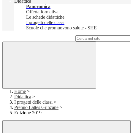
Didattica
Panoramica
Offerta formativa
Le schede didattiche
I progetti delle classi
Scuole che promuovono salute - SHE
Campo di ricerca per le pagine del sito
Home
>
Didattica
>
I progetti delle classi
>
Premio Lattes Grinzane
>
Edizione 2019