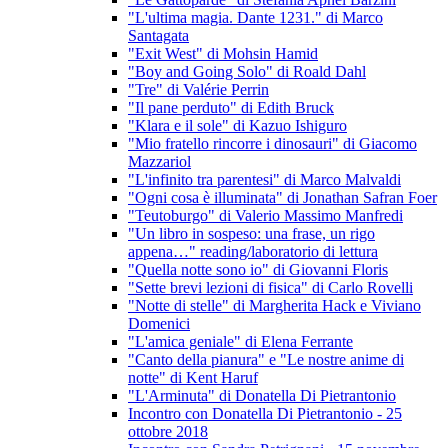
"L'ultima magia. Dante 1231." di Marco
Santagata
"Exit West" di Mohsin Hamid
"Boy and Going Solo" di Roald Dahl
"Tre" di Valérie Perrin
"Il pane perduto" di Edith Bruck
"Klara e il sole" di Kazuo Ishiguro
"Mio fratello rincorre i dinosauri" di Giacomo
Mazzariol
"L'infinito tra parentesi" di Marco Malvaldi
"Ogni cosa è illuminata" di Jonathan Safran Foer
"Teutoburgo" di Valerio Massimo Manfredi
"Un libro in sospeso: una frase, un rigo
appena…" reading/laboratorio di lettura
"Quella notte sono io" di Giovanni Floris
"Sette brevi lezioni di fisica" di Carlo Rovelli
"Notte di stelle" di Margherita Hack e Viviano
Domenici
"L'amica geniale" di Elena Ferrante
"Canto della pianura" e "Le nostre anime di
notte" di Kent Haruf
"L'Arminuta" di Donatella Di Pietrantonio
Incontro con Donatella Di Pietrantonio - 25
ottobre 2018