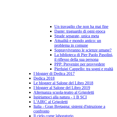
Un travaglio che non ha mai fine
Dante: traguardo di ogni epoca
Strade separate, unica meta
Attualità e mondo antico: un
problema in comune
Sopravvivranno le scienze umane?
La biblioteca di Pier Paolo Pasolini,
il riflesso della sua persona
PPP: Prevenire per provvedere
Pierluigi Cappello: tra sogni e realtà
I blogger di Dedica 2017
Dedica 2018
Le blogger al Salone del Libro 2018
I blogger al Salone del Libro 2019
Alternanza scuola-teatro al Grigoletti
Ispiriamoci alla natura - 1 B SCI
L'AIRC al Grigoletti
Italia - Gran Bretagna: sistemi d'istruzione a
confronto
Il cielo come laboratorio