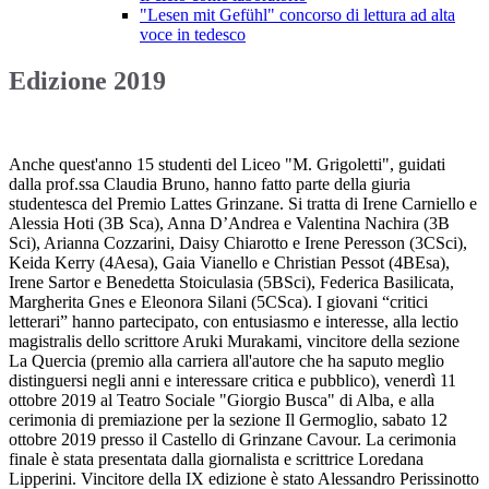
"Lesen mit Gefühl" concorso di lettura ad alta
voce in tedesco
Edizione 2019
Anche quest'anno 15 studenti del Liceo "M. Grigoletti", guidati
dalla prof.ssa Claudia Bruno, hanno fatto parte della giuria
studentesca del Premio Lattes Grinzane. Si tratta di Irene Carniello e
Alessia Hoti (3B Sca), Anna D’Andrea e Valentina Nachira (3B
Sci), Arianna Cozzarini, Daisy Chiarotto e Irene Peresson (3CSci),
Keida Kerry (4Aesa), Gaia Vianello e Christian Pessot (4BEsa),
Irene Sartor e Benedetta Stoiculasia (5BSci), Federica Basilicata,
Margherita Gnes e Eleonora Silani (5CSca). I giovani “critici
letterari” hanno partecipato, con entusiasmo e interesse, alla lectio
magistralis dello scrittore Aruki Murakami, vincitore della sezione
La Quercia (premio alla carriera all'autore che ha saputo meglio
distinguersi negli anni e interessare critica e pubblico), venerdì 11
ottobre 2019 al Teatro Sociale "Giorgio Busca" di Alba, e alla
cerimonia di premiazione per la sezione Il Germoglio, sabato 12
ottobre 2019 presso il Castello di Grinzane Cavour. La cerimonia
finale è stata presentata dalla giornalista e scrittrice Loredana
Lipperini. Vincitore della IX edizione è stato Alessandro Perissinotto