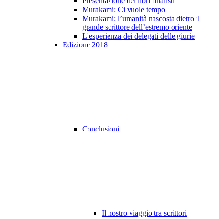
Presentazione dei libri finalisti
Murakami: Ci vuole tempo
Murakami: l’umanità nascosta dietro il
grande scrittore dell’estremo oriente
L’esperienza dei delegati delle giurie
Edizione 2018
Conclusioni
Il nostro viaggio tra scrittori