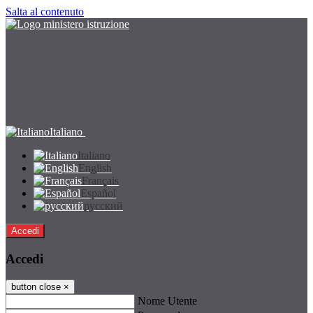
Salta al contenuto
Italiano
Italiano
English
Français
Español
русский
Accedi
Accedi
button close
×
Nome Utente