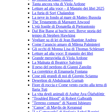
Tanta ancora vita di Viola Ardone
Letture ad alta voce – il Maggio dei libri 2025
La furia di Sorj Chalandon
La neve in fondo al mare di Matteo Bussola
The Testaments di Margaret Atwood
L'età fragile di Donatella di Pietrantonio
Dal Big Bang ai buchi neri. Breve storia del
tempo di Stephen Hawking
Vegliare su di lei di Jean Baptiste Andrea
Come l’arancio amaro di Milena Palminteri
Gli occhi di Monna Lisa di Thomas Schlesser
Letture ad alta voce: Il maggio dei libri
Grande meraviglia di Viola Ardone
La Malnata di Beatrice Salvioni
Il peso del perdono di Gianni Zanolin
La correttrice di Emanuela Fontana
Cose più grandi di noi di Giorgio Scianna
Desertion di Abdulrazak Gurnah
Fiore di roccia e Come vento cucito alla terra di
Ilaria Tuti
La vita degli animali di Auður Ava Ólafsdóttir
“Troubled Blood” di Robert Galbraith
"Terreno comune" di Naomi Ishiguro
"Canoe" di Maylis de Kerangal
"Le Gattoparde" di Stefania Aphel Barzini