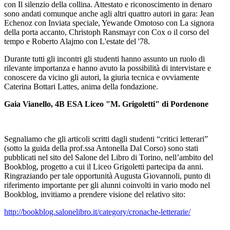
con Il silenzio della collina. Attestato e riconoscimento in denaro
sono andati comunque anche agli altri quattro autori in gara: Jean
Echenoz con Inviata speciale, Yewande Omotoso con La signora
della porta accanto, Christoph Ransmayr con Cox o il corso del
tempo e Roberto Alajmo con L'estate del '78.
Durante tutti gli incontri gli studenti hanno assunto un ruolo di
rilevante importanza e hanno avuto la possibilità di intervistare e
conoscere da vicino gli autori, la giuria tecnica e ovviamente
Caterina Bottari Lattes, anima della fondazione.
Gaia Vianello, 4B ESA Liceo "M. Grigoletti" di Pordenone
Segnaliamo che gli articoli scritti dagli studenti “critici letterari”
(sotto la guida della prof.ssa Antonella Dal Corso) sono stati
pubblicati nel sito del Salone del Libro di Torino, nell’ambito del
Bookblog, progetto a cui il Liceo Grigoletti partecipa da anni.
Ringraziando per tale opportunità Augusta Giovannoli, punto di
riferimento importante per gli alunni coinvolti in vario modo nel
Bookblog, invitiamo a prendere visione del relativo sito:
http://bookblog.salonelibro.it/category/cronache-letterarie/