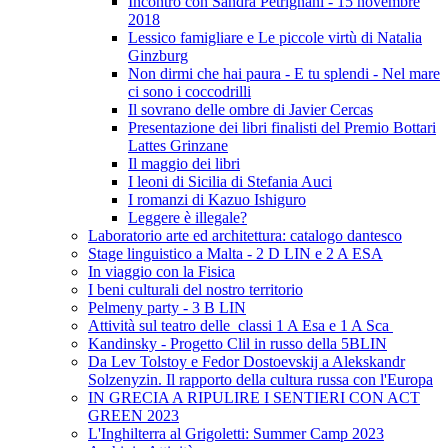
Incontro con Sandra Petrignani - 15 novembre
2018
Lessico famigliare e Le piccole virtù di Natalia
Ginzburg
Non dirmi che hai paura - E tu splendi - Nel mare
ci sono i coccodrilli
Il sovrano delle ombre di Javier Cercas
Presentazione dei libri finalisti del Premio Bottari
Lattes Grinzane
Il maggio dei libri
I leoni di Sicilia di Stefania Auci
I romanzi di Kazuo Ishiguro
Leggere è illegale?
Laboratorio arte ed architettura: catalogo dantesco
Stage linguistico a Malta - 2 D LIN e 2 A ESA
In viaggio con la Fisica
I beni culturali del nostro territorio
Pelmeny party - 3 B LIN
Attività sul teatro delle classi 1 A Esa e 1 A Sca
Kandinsky - Progetto Clil in russo della 5BLIN
Da Lev Tolstoy e Fedor Dostoevskij a Alekskandr
Solzenyzin. Il rapporto della cultura russa con l'Europa
IN GRECIA A RIPULIRE I SENTIERI CON ACT
GREEN 2023
L'Inghilterra al Grigoletti: Summer Camp 2023