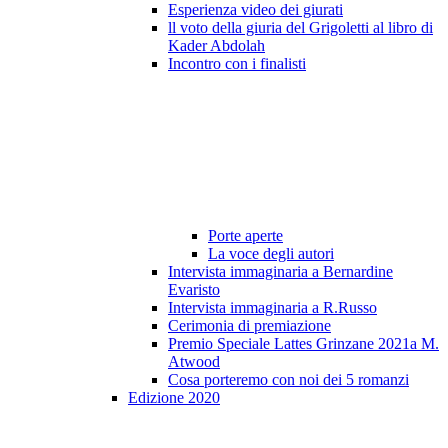
Esperienza video dei giurati
ll voto della giuria del Grigoletti al libro di
Kader Abdolah
Incontro con i finalisti
Porte aperte
La voce degli autori
Intervista immaginaria a Bernardine
Evaristo
Intervista immaginaria a R.Russo
Cerimonia di premiazione
Premio Speciale Lattes Grinzane 2021a M.
Atwood
Cosa porteremo con noi dei 5 romanzi
Edizione 2020