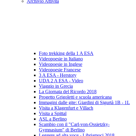
Archivio Attività
Foto trekking della 1 A ESA
Videopoesie in Italiano
Videopoesie in Inglese
Videopoesie Francese
3 A ESA - Herstory
UDA 2 A ESA - Video
Viaggio in Grecia
La Giornata del Ricordo 2018
Progetto Grigoletti e scuola americana
Immagini dalle gite: Giardini di Sigurtà 1B - 1L
Visita a Klagenfurt e Villach
Visita a Spittal
ASL a Berlino
Scambio con il "Carl-von-Ossietzky-
Gymnasium" di Berlino
Leggere ad alta voce - Libriamoci 2018