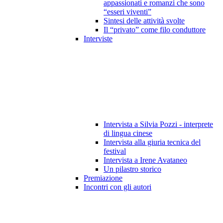
appassionati e romanzi che sono
“esseri viventi”
Sintesi delle attività svolte
Il “privato” come filo conduttore
Interviste
Intervista a Silvia Pozzi - interprete
di lingua cinese
Intervista alla giuria tecnica del
festival
Intervista a Irene Avataneo
Un pilastro storico
Premiazione
Incontri con gli autori