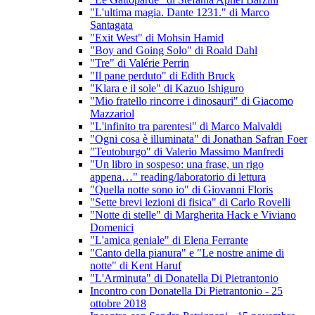
"L'ultima magia. Dante 1231." di Marco
Santagata
"Exit West" di Mohsin Hamid
"Boy and Going Solo" di Roald Dahl
"Tre" di Valérie Perrin
"Il pane perduto" di Edith Bruck
"Klara e il sole" di Kazuo Ishiguro
"Mio fratello rincorre i dinosauri" di Giacomo
Mazzariol
"L'infinito tra parentesi" di Marco Malvaldi
"Ogni cosa è illuminata" di Jonathan Safran Foer
"Teutoburgo" di Valerio Massimo Manfredi
"Un libro in sospeso: una frase, un rigo
appena…" reading/laboratorio di lettura
"Quella notte sono io" di Giovanni Floris
"Sette brevi lezioni di fisica" di Carlo Rovelli
"Notte di stelle" di Margherita Hack e Viviano
Domenici
"L'amica geniale" di Elena Ferrante
"Canto della pianura" e "Le nostre anime di
notte" di Kent Haruf
"L'Arminuta" di Donatella Di Pietrantonio
Incontro con Donatella Di Pietrantonio - 25
ottobre 2018