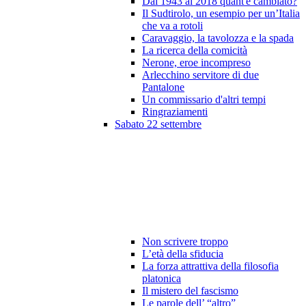
Dal 1943 al 2018 quant'è cambiato?
Il Sudtirolo, un esempio per un’Italia
che va a rotoli
Caravaggio, la tavolozza e la spada
La ricerca della comicità
Nerone, eroe incompreso
Arlecchino servitore di due
Pantalone
Un commissario d'altri tempi
Ringraziamenti
Sabato 22 settembre
Non scrivere troppo
L’età della sfiducia
La forza attrattiva della filosofia
platonica
Il mistero del fascismo
Le parole dell’ “altro”