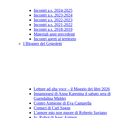
Incontri a.s. 2024-2025
Incontri a.s. 2023-2024
Incontri a.s. 2022-2023
Incontri a.s. 2021-2022
Incontri a.s. 2018-2019
Materiali anni precedenti
Incontri aperti al territorio
I Blogger del Grigoletti
Letture ad alta voce – il Maggio dei libri 2026
Innamorarsi di Anna Karenina il sabato sera di
Guendalina Middei
Contro Antigone di Eva Cantarella
Contact di Carl Sagan
L'amore mio non muore di Roberto Saviano
Io, Robot di Isaac Asimov