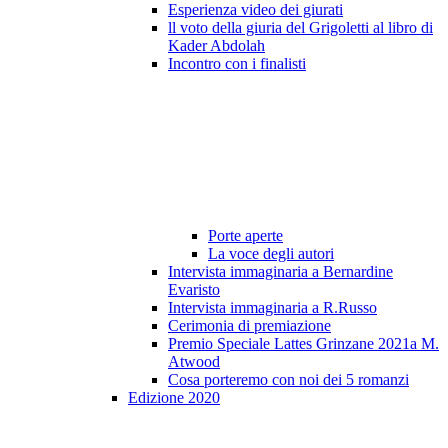
Esperienza video dei giurati
ll voto della giuria del Grigoletti al libro di
Kader Abdolah
Incontro con i finalisti
Porte aperte
La voce degli autori
Intervista immaginaria a Bernardine
Evaristo
Intervista immaginaria a R.Russo
Cerimonia di premiazione
Premio Speciale Lattes Grinzane 2021a M.
Atwood
Cosa porteremo con noi dei 5 romanzi
Edizione 2020