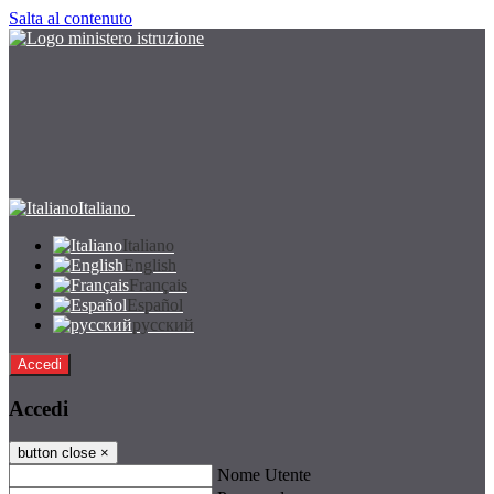
Salta al contenuto
Italiano
Italiano
English
Français
Español
русский
Accedi
Accedi
button close
×
Nome Utente