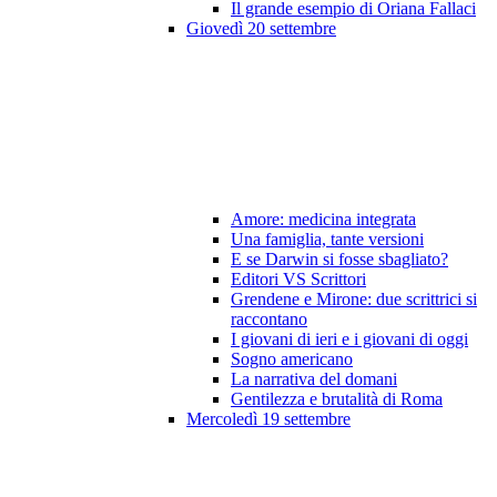
Il grande esempio di Oriana Fallaci
Giovedì 20 settembre
Amore: medicina integrata
Una famiglia, tante versioni
E se Darwin si fosse sbagliato?
Editori VS Scrittori
Grendene e Mirone: due scrittrici si
raccontano
I giovani di ieri e i giovani di oggi
Sogno americano
La narrativa del domani
Gentilezza e brutalità di Roma
Mercoledì 19 settembre