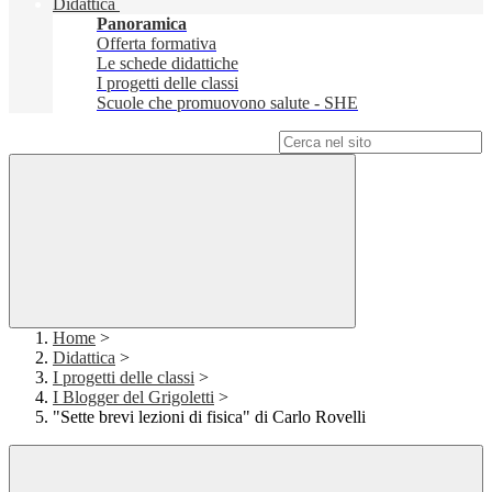
Didattica
Panoramica
Offerta formativa
Le schede didattiche
I progetti delle classi
Scuole che promuovono salute - SHE
Campo di ricerca per le pagine del sito
Home
>
Didattica
>
I progetti delle classi
>
I Blogger del Grigoletti
>
"Sette brevi lezioni di fisica" di Carlo Rovelli