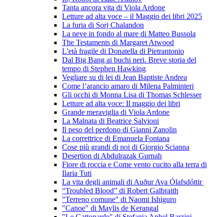
Tanta ancora vita di Viola Ardone
Letture ad alta voce – il Maggio dei libri 2025
La furia di Sorj Chalandon
La neve in fondo al mare di Matteo Bussola
The Testaments di Margaret Atwood
L'età fragile di Donatella di Pietrantonio
Dal Big Bang ai buchi neri. Breve storia del
tempo di Stephen Hawking
Vegliare su di lei di Jean Baptiste Andrea
Come l’arancio amaro di Milena Palminteri
Gli occhi di Monna Lisa di Thomas Schlesser
Letture ad alta voce: Il maggio dei libri
Grande meraviglia di Viola Ardone
La Malnata di Beatrice Salvioni
Il peso del perdono di Gianni Zanolin
La correttrice di Emanuela Fontana
Cose più grandi di noi di Giorgio Scianna
Desertion di Abdulrazak Gurnah
Fiore di roccia e Come vento cucito alla terra di
Ilaria Tuti
La vita degli animali di Auður Ava Ólafsdóttir
“Troubled Blood” di Robert Galbraith
"Terreno comune" di Naomi Ishiguro
"Canoe" di Maylis de Kerangal
"Le Gattoparde" di Stefania Aphel Barzini