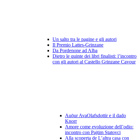
Un salto tra le pagine e gli autori
Il Premio Lattes-Grinzane
Da Pordenone ad Alba
Dietro le quinte dei libri finalisti: l’incontro
con gli autori al Castello Grinzane Cavour
Auōur AvaOlafsdottir e il dado
Knorr
Amore come evoluzione dell’odio:
incontro con Pajtim Statovci
Alla scoperta de L’altra casa con