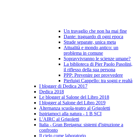
Un travaglio che non ha mai fine
Dante: traguardo di ogni epoca
Strade separate, unica meta
Attualità e mondo antico: un
problema in comune
Sopravvivranno le scienze umane?
La biblioteca di Pier Paolo Pasolini,
il riflesso della sua persona
PPP: Prevenire per provvedere
Pierluigi Cappello: tra sogni e realtà
I blogger di Dedica 2017
Dedica 2018
Le blogger al Salone del Libro 2018
I blogger al Salone del Libro 2019
Alternanza scuola-teatro al Grigoletti
Ispiriamoci alla natura - 1 B SCI
L'AIRC al Grigoletti
Italia - Gran Bretagna: sistemi d'istruzione a
confronto
Il cielo come laboratorio