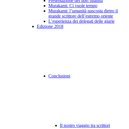
Presentazione dei libri finalisti
Murakami: Ci vuole tempo
Murakami: l’umanità nascosta dietro il
grande scrittore dell’estremo oriente
L’esperienza dei delegati delle giurie
Edizione 2018
Conclusioni
Il nostro viaggio tra scrittori