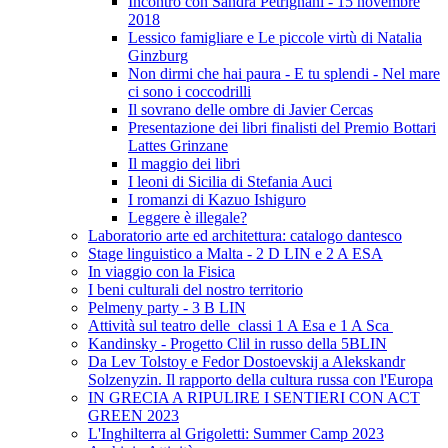
Incontro con Sandra Petrignani - 15 novembre
2018
Lessico famigliare e Le piccole virtù di Natalia
Ginzburg
Non dirmi che hai paura - E tu splendi - Nel mare
ci sono i coccodrilli
Il sovrano delle ombre di Javier Cercas
Presentazione dei libri finalisti del Premio Bottari
Lattes Grinzane
Il maggio dei libri
I leoni di Sicilia di Stefania Auci
I romanzi di Kazuo Ishiguro
Leggere è illegale?
Laboratorio arte ed architettura: catalogo dantesco
Stage linguistico a Malta - 2 D LIN e 2 A ESA
In viaggio con la Fisica
I beni culturali del nostro territorio
Pelmeny party - 3 B LIN
Attività sul teatro delle classi 1 A Esa e 1 A Sca
Kandinsky - Progetto Clil in russo della 5BLIN
Da Lev Tolstoy e Fedor Dostoevskij a Alekskandr
Solzenyzin. Il rapporto della cultura russa con l'Europa
IN GRECIA A RIPULIRE I SENTIERI CON ACT
GREEN 2023
L'Inghilterra al Grigoletti: Summer Camp 2023