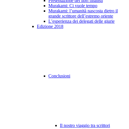
Presentazione dei libri finalisti
Murakami: Ci vuole tempo
Murakami: l’umanità nascosta dietro il
grande scrittore dell’estremo oriente
L’esperienza dei delegati delle giurie
Edizione 2018
Conclusioni
Il nostro viaggio tra scrittori