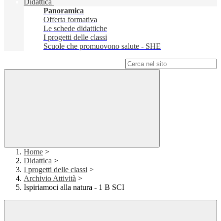
Didattica
Panoramica
Offerta formativa
Le schede didattiche
I progetti delle classi
Scuole che promuovono salute - SHE
Campo di ricerca per le pagine del sito
Home
>
Didattica
>
I progetti delle classi
>
Archivio Attività
>
Ispiriamoci alla natura - 1 B SCI