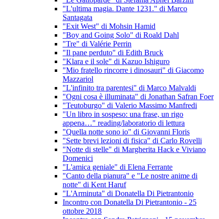
"L'ultima magia. Dante 1231." di Marco
Santagata
"Exit West" di Mohsin Hamid
"Boy and Going Solo" di Roald Dahl
"Tre" di Valérie Perrin
"Il pane perduto" di Edith Bruck
"Klara e il sole" di Kazuo Ishiguro
"Mio fratello rincorre i dinosauri" di Giacomo
Mazzariol
"L'infinito tra parentesi" di Marco Malvaldi
"Ogni cosa è illuminata" di Jonathan Safran Foer
"Teutoburgo" di Valerio Massimo Manfredi
"Un libro in sospeso: una frase, un rigo
appena…" reading/laboratorio di lettura
"Quella notte sono io" di Giovanni Floris
"Sette brevi lezioni di fisica" di Carlo Rovelli
"Notte di stelle" di Margherita Hack e Viviano
Domenici
"L'amica geniale" di Elena Ferrante
"Canto della pianura" e "Le nostre anime di
notte" di Kent Haruf
"L'Arminuta" di Donatella Di Pietrantonio
Incontro con Donatella Di Pietrantonio - 25
ottobre 2018