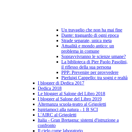
Un travaglio che non ha mai fine
Dante: traguardo di ogni epoca
Strade separate, unica meta
Attualità e mondo antico: un
problema in comune
Sopravvivranno le scienze umane?
La biblioteca di Pier Paolo Pasolini,
il riflesso della sua persona
PPP: Prevenire per provvedere
Pierluigi Cappello: tra sogni e realtà
I blogger di Dedica 2017
Dedica 2018
Le blogger al Salone del Libro 2018
I blogger al Salone del Libro 2019
Alternanza scuola-teatro al Grigoletti
Ispiriamoci alla natura - 1 B SCI
L'AIRC al Grigoletti
Italia - Gran Bretagna: sistemi d'istruzione a
confronto
Il cielo come laboratorio