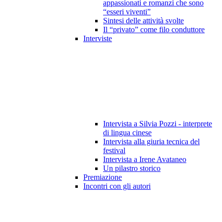
appassionati e romanzi che sono
“esseri viventi”
Sintesi delle attività svolte
Il “privato” come filo conduttore
Interviste
Intervista a Silvia Pozzi - interprete
di lingua cinese
Intervista alla giuria tecnica del
festival
Intervista a Irene Avataneo
Un pilastro storico
Premiazione
Incontri con gli autori