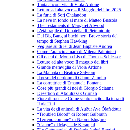
Tanta ancora vita di Viola Ardone
Letture ad alta voce – il Maggio dei libri 2025
La furia di Sorj Chalandon
La neve in fondo al mare di Matteo Bussola
The Testaments di Margaret Atwood
L'età fragile di Donatella di Pietrantonio
Dal Big Bang ai buchi neri. Breve storia del
tempo di Stephen Hawking
Vegliare su di lei di Jean Baptiste Andrea
Come l’arancio amaro di Milena Palminteri
Gli occhi di Monna Lisa di Thomas Schlesser
Letture ad alta voce: Il maggio dei libri
Grande meraviglia di Viola Ardone
La Malnata di Beatrice Salvioni
Il peso del perdono di Gianni Zanolin
La correttrice di Emanuela Fontana
Cose più grandi di noi di Giorgio Scianna
Desertion di Abdulrazak Gurnah
Fiore di roccia e Come vento cucito alla terra di
Ilaria Tuti
La vita degli animali di Auður Ava Ólafsdóttir
“Troubled Blood” di Robert Galbraith
"Terreno comune" di Naomi Ishiguro
"Canoe" di Maylis de Kerangal
"Le Gattoparde" di Stefania Aphel Barzini