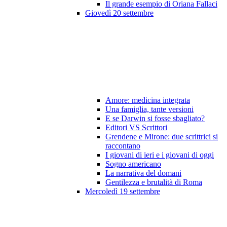
Il grande esempio di Oriana Fallaci
Giovedì 20 settembre
Amore: medicina integrata
Una famiglia, tante versioni
E se Darwin si fosse sbagliato?
Editori VS Scrittori
Grendene e Mirone: due scrittrici si
raccontano
I giovani di ieri e i giovani di oggi
Sogno americano
La narrativa del domani
Gentilezza e brutalità di Roma
Mercoledì 19 settembre