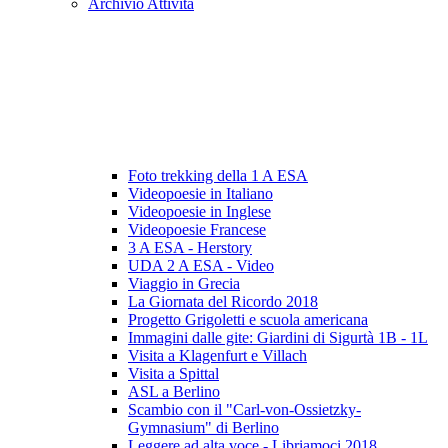
Archivio Attività
Foto trekking della 1 A ESA
Videopoesie in Italiano
Videopoesie in Inglese
Videopoesie Francese
3 A ESA - Herstory
UDA 2 A ESA - Video
Viaggio in Grecia
La Giornata del Ricordo 2018
Progetto Grigoletti e scuola americana
Immagini dalle gite: Giardini di Sigurtà 1B - 1L
Visita a Klagenfurt e Villach
Visita a Spittal
ASL a Berlino
Scambio con il "Carl-von-Ossietzky-
Gymnasium" di Berlino
Leggere ad alta voce - Libriamoci 2018