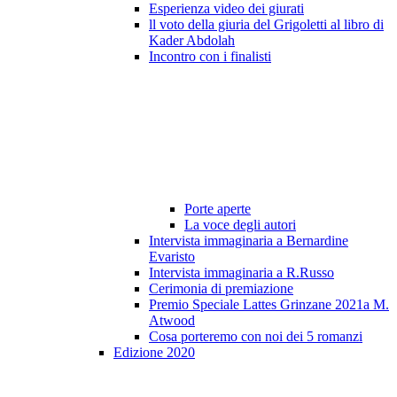
Esperienza video dei giurati
ll voto della giuria del Grigoletti al libro di
Kader Abdolah
Incontro con i finalisti
Porte aperte
La voce degli autori
Intervista immaginaria a Bernardine
Evaristo
Intervista immaginaria a R.Russo
Cerimonia di premiazione
Premio Speciale Lattes Grinzane 2021a M.
Atwood
Cosa porteremo con noi dei 5 romanzi
Edizione 2020