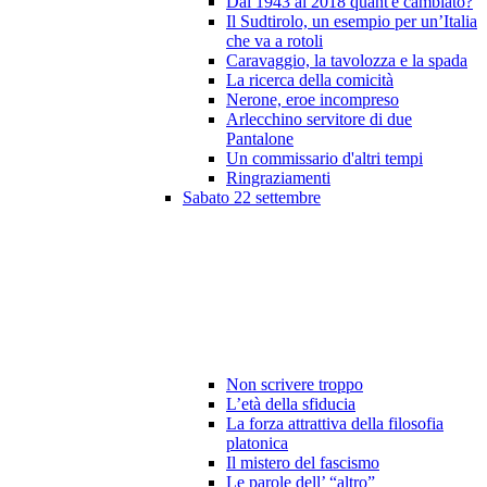
Dal 1943 al 2018 quant'è cambiato?
Il Sudtirolo, un esempio per un’Italia
che va a rotoli
Caravaggio, la tavolozza e la spada
La ricerca della comicità
Nerone, eroe incompreso
Arlecchino servitore di due
Pantalone
Un commissario d'altri tempi
Ringraziamenti
Sabato 22 settembre
Non scrivere troppo
L’età della sfiducia
La forza attrattiva della filosofia
platonica
Il mistero del fascismo
Le parole dell’ “altro”