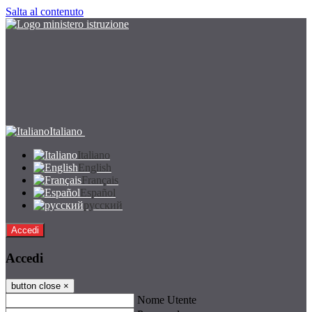
Salta al contenuto
Italiano
Italiano
English
Français
Español
русский
Accedi
Accedi
button close
×
Nome Utente