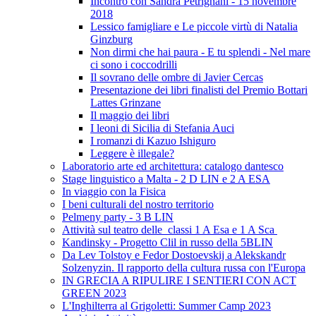
Incontro con Sandra Petrignani - 15 novembre
2018
Lessico famigliare e Le piccole virtù di Natalia
Ginzburg
Non dirmi che hai paura - E tu splendi - Nel mare
ci sono i coccodrilli
Il sovrano delle ombre di Javier Cercas
Presentazione dei libri finalisti del Premio Bottari
Lattes Grinzane
Il maggio dei libri
I leoni di Sicilia di Stefania Auci
I romanzi di Kazuo Ishiguro
Leggere è illegale?
Laboratorio arte ed architettura: catalogo dantesco
Stage linguistico a Malta - 2 D LIN e 2 A ESA
In viaggio con la Fisica
I beni culturali del nostro territorio
Pelmeny party - 3 B LIN
Attività sul teatro delle classi 1 A Esa e 1 A Sca
Kandinsky - Progetto Clil in russo della 5BLIN
Da Lev Tolstoy e Fedor Dostoevskij a Alekskandr
Solzenyzin. Il rapporto della cultura russa con l'Europa
IN GRECIA A RIPULIRE I SENTIERI CON ACT
GREEN 2023
L'Inghilterra al Grigoletti: Summer Camp 2023