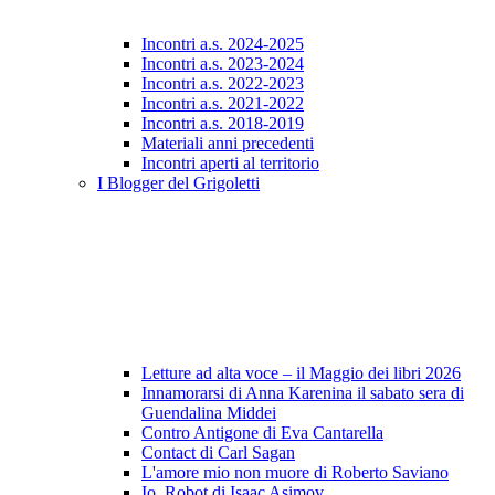
Incontri a.s. 2024-2025
Incontri a.s. 2023-2024
Incontri a.s. 2022-2023
Incontri a.s. 2021-2022
Incontri a.s. 2018-2019
Materiali anni precedenti
Incontri aperti al territorio
I Blogger del Grigoletti
Letture ad alta voce – il Maggio dei libri 2026
Innamorarsi di Anna Karenina il sabato sera di
Guendalina Middei
Contro Antigone di Eva Cantarella
Contact di Carl Sagan
L'amore mio non muore di Roberto Saviano
Io, Robot di Isaac Asimov