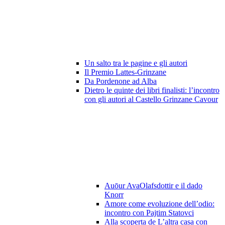
Un salto tra le pagine e gli autori
Il Premio Lattes-Grinzane
Da Pordenone ad Alba
Dietro le quinte dei libri finalisti: l’incontro
con gli autori al Castello Grinzane Cavour
Auōur AvaOlafsdottir e il dado
Knorr
Amore come evoluzione dell’odio:
incontro con Pajtim Statovci
Alla scoperta de L’altra casa con