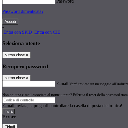
Password
Password dimenticata?
-
Entra con SPID
Entra con CIE
Seleziona utente
button close
×
Recupero password
button close
×
E-mail
Verrà inviato un messaggio all'indirizz
Non hai una e-mail associata al nome utente? Effettua il reset della password tram
E-mail inviata, si prega di controllare la casella di posta elettronica!
Errore
Chiudi