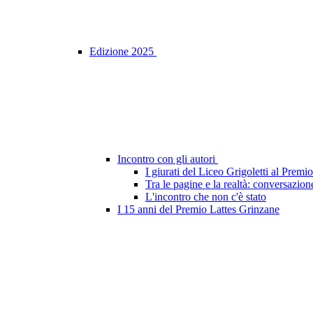
Edizione 2025
Incontro con gli autori
I giurati del Liceo Grigoletti al Prem
Tra le pagine e la realtà: conversazion
L'incontro che non c'è stato
I 15 anni del Premio Lattes Grinzane