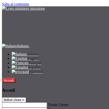
Salta al contenuto
Italiano
Italiano
English
Français
Español
русский
Accedi
Accedi
button close
×
Nome Utente