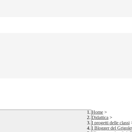
Home
>
Didattica
>
I progetti delle classi
I Blogger del Grigolet