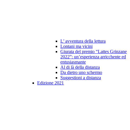
L’ avventura della lettura
Lontani ma vicini
Giurata del premio “Lattes Grinzane
2022”: un’esperienza arricchente ed
entusiasmante
Al di là della distanza
Da dietro uno schermo
Suggestioni a distanza
Edizione 2021