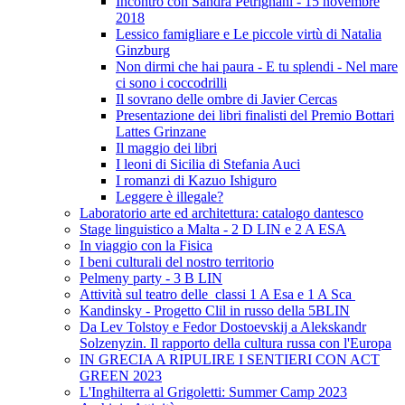
Incontro con Sandra Petrignani - 15 novembre
2018
Lessico famigliare e Le piccole virtù di Natalia
Ginzburg
Non dirmi che hai paura - E tu splendi - Nel mare
ci sono i coccodrilli
Il sovrano delle ombre di Javier Cercas
Presentazione dei libri finalisti del Premio Bottari
Lattes Grinzane
Il maggio dei libri
I leoni di Sicilia di Stefania Auci
I romanzi di Kazuo Ishiguro
Leggere è illegale?
Laboratorio arte ed architettura: catalogo dantesco
Stage linguistico a Malta - 2 D LIN e 2 A ESA
In viaggio con la Fisica
I beni culturali del nostro territorio
Pelmeny party - 3 B LIN
Attività sul teatro delle classi 1 A Esa e 1 A Sca
Kandinsky - Progetto Clil in russo della 5BLIN
Da Lev Tolstoy e Fedor Dostoevskij a Alekskandr
Solzenyzin. Il rapporto della cultura russa con l'Europa
IN GRECIA A RIPULIRE I SENTIERI CON ACT
GREEN 2023
L'Inghilterra al Grigoletti: Summer Camp 2023