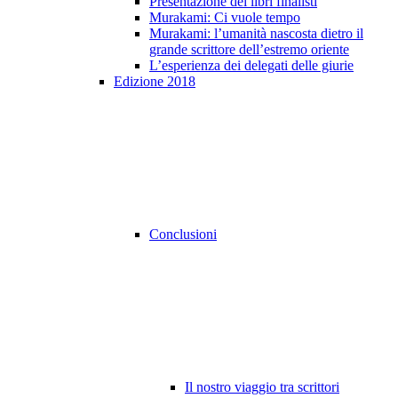
Presentazione dei libri finalisti
Murakami: Ci vuole tempo
Murakami: l’umanità nascosta dietro il
grande scrittore dell’estremo oriente
L’esperienza dei delegati delle giurie
Edizione 2018
Conclusioni
Il nostro viaggio tra scrittori