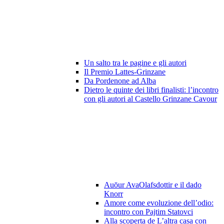
Un salto tra le pagine e gli autori
Il Premio Lattes-Grinzane
Da Pordenone ad Alba
Dietro le quinte dei libri finalisti: l’incontro
con gli autori al Castello Grinzane Cavour
Auōur AvaOlafsdottir e il dado
Knorr
Amore come evoluzione dell’odio:
incontro con Pajtim Statovci
Alla scoperta de L’altra casa con