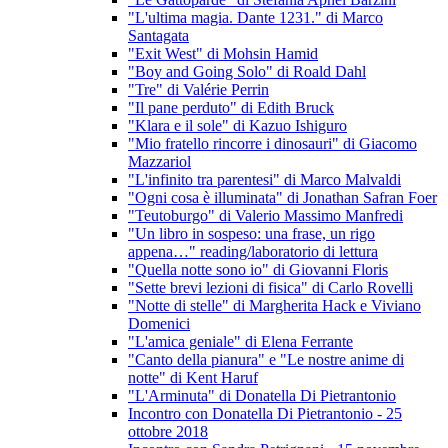
"L'ultima magia. Dante 1231." di Marco
Santagata
"Exit West" di Mohsin Hamid
"Boy and Going Solo" di Roald Dahl
"Tre" di Valérie Perrin
"Il pane perduto" di Edith Bruck
"Klara e il sole" di Kazuo Ishiguro
"Mio fratello rincorre i dinosauri" di Giacomo
Mazzariol
"L'infinito tra parentesi" di Marco Malvaldi
"Ogni cosa è illuminata" di Jonathan Safran Foer
"Teutoburgo" di Valerio Massimo Manfredi
"Un libro in sospeso: una frase, un rigo
appena…" reading/laboratorio di lettura
"Quella notte sono io" di Giovanni Floris
"Sette brevi lezioni di fisica" di Carlo Rovelli
"Notte di stelle" di Margherita Hack e Viviano
Domenici
"L'amica geniale" di Elena Ferrante
"Canto della pianura" e "Le nostre anime di
notte" di Kent Haruf
"L'Arminuta" di Donatella Di Pietrantonio
Incontro con Donatella Di Pietrantonio - 25
ottobre 2018