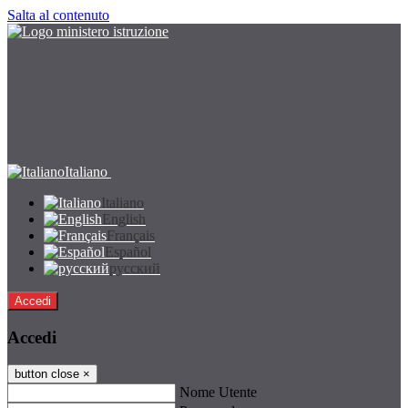
Salta al contenuto
Italiano
Italiano
English
Français
Español
русский
Accedi
Accedi
button close
×
Nome Utente