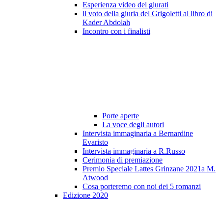
Esperienza video dei giurati
ll voto della giuria del Grigoletti al libro di
Kader Abdolah
Incontro con i finalisti
Porte aperte
La voce degli autori
Intervista immaginaria a Bernardine
Evaristo
Intervista immaginaria a R.Russo
Cerimonia di premiazione
Premio Speciale Lattes Grinzane 2021a M.
Atwood
Cosa porteremo con noi dei 5 romanzi
Edizione 2020