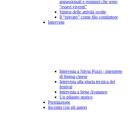
appassionati e romanzi che sono
“esseri viventi”
Sintesi delle attività svolte
Il “privato” come filo conduttore
Interviste
Intervista a Silvia Pozzi - interprete
di lingua cinese
Intervista alla giuria tecnica del
festival
Intervista a Irene Avataneo
Un pilastro storico
Premiazione
Incontri con gli autori