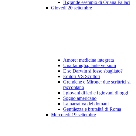
Il grande esempio di Oriana Fallaci
Giovedì 20 settembre
Amore: medicina integrata
Una famiglia, tante versioni
E se Darwin si fosse sbagliato?
Editori VS Scrittori
Grendene e Mirone: due scrittrici si
raccontano
I giovani di ieri e i giovani di oggi
Sogno americano
La narrativa del domani
Gentilezza e brutalità di Roma
Mercoledì 19 settembre