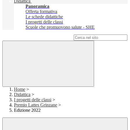
Didattica
Panoramica
Offerta formativa
Le schede didattiche
I progetti delle classi
Scuole che promuovono salute - SHE
Campo di ricerca per le pagine del sito
Home
>
Didattica
>
I progetti delle classi
>
Premio Lattes Grinzane
>
Edizione 2022