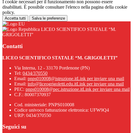
I cookie necessari per il funzionamento non possono essere
disabilitati. È possibile consultare l'elenco nella pagina della cookie
policy.
Accetta tutti
Salva le preferenze
LICEO SCIENTIFICO STATALE “M.
GRIGOLETTI”
Contatti
LICEO SCIENTIFICO STATALE “M. GRIGOLETTI”
Via Interna, 12 - 33170 Pordenone (PN)
Tel:
0434/370550
Email:
pnps010008@istruzione.it
Link per inviare una mail
Email:
info@liceogrigoletti.edu.it
Link per inviare una mail
PEC:
pnps010008@pec.istruzione.it
Link per inviare una mail
C.F.: 80007370937
Cod. ministeriale: PNPS010008
Codice univoco fatturazione elettronica: UFW9Q4
URP: 0434/370550
Seguici su