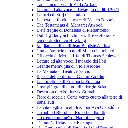
Tanta ancora vita di Viola Ardone
Letture ad alta voce – il Maggio dei libri 2025
La furia di Sorj Chalandon
La neve in fondo al mare di Matteo Bussola
The Testaments di Margaret Atwood
L'età fragile di Donatella di Pietrantonio
Dal Big Bang ai buchi neri. Breve storia del
tempo di Stephen Hawking
Vegliare su di lei di Jean Baptiste Andrea
Come l’arancio amaro di Milena Palminteri
Gli occhi di Monna Lisa di Thomas Schlesser
Letture ad alta voce: Il maggio dei libri
Grande meraviglia di Viola Ardone
La Malnata di Beatrice Salvioni
Il peso del perdono di Gianni Zanolin
La correttrice di Emanuela Fontana
Cose più grandi di noi di Giorgio Scianna
Desertion di Abdulrazak Gurnah
Fiore di roccia e Come vento cucito alla terra di
Ilaria Tuti
La vita degli animali di Auður Ava Ólafsdóttir
“Troubled Blood” di Robert Galbraith
"Terreno comune" di Naomi Ishiguro
"Canoe" di Maylis de Kerangal
"Le Gattoparde" di Stefania Aphel Barzini