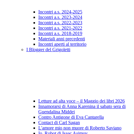
Incontri a.s. 2024-2025
Incontri a.s. 2023-2024
Incontri a.s. 2022-2023
Incontri a.s. 2021-2022
Incontri a.s. 2018-2019
Materiali anni precedenti
Incontri aperti al territorio
I Blogger del Grigoletti
Letture ad alta voce – il Maggio dei libri 2026
Innamorarsi di Anna Karenina il sabato sera di
Guendalina Middei
Contro Antigone di Eva Cantarella
Contact di Carl Sagan
L'amore mio non muore di Roberto Saviano
Io, Robot di Isaac Asimov