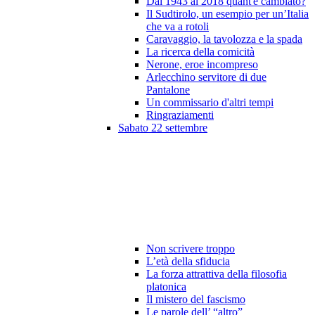
Dal 1943 al 2018 quant'è cambiato?
Il Sudtirolo, un esempio per un’Italia
che va a rotoli
Caravaggio, la tavolozza e la spada
La ricerca della comicità
Nerone, eroe incompreso
Arlecchino servitore di due
Pantalone
Un commissario d'altri tempi
Ringraziamenti
Sabato 22 settembre
Non scrivere troppo
L’età della sfiducia
La forza attrattiva della filosofia
platonica
Il mistero del fascismo
Le parole dell’ “altro”