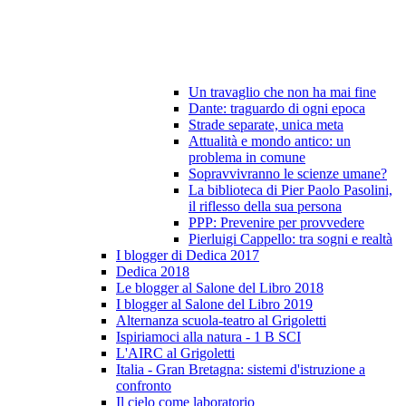
Un travaglio che non ha mai fine
Dante: traguardo di ogni epoca
Strade separate, unica meta
Attualità e mondo antico: un
problema in comune
Sopravvivranno le scienze umane?
La biblioteca di Pier Paolo Pasolini,
il riflesso della sua persona
PPP: Prevenire per provvedere
Pierluigi Cappello: tra sogni e realtà
I blogger di Dedica 2017
Dedica 2018
Le blogger al Salone del Libro 2018
I blogger al Salone del Libro 2019
Alternanza scuola-teatro al Grigoletti
Ispiriamoci alla natura - 1 B SCI
L'AIRC al Grigoletti
Italia - Gran Bretagna: sistemi d'istruzione a
confronto
Il cielo come laboratorio