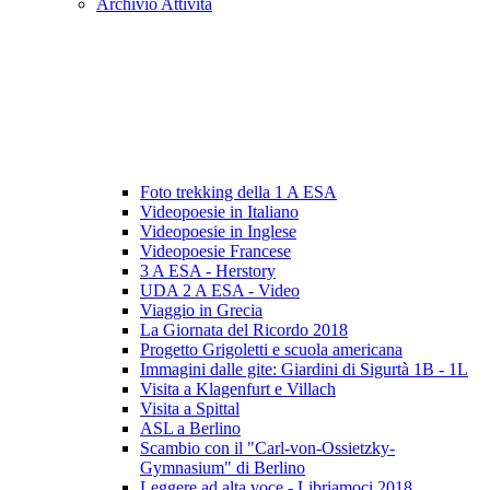
Archivio Attività
Foto trekking della 1 A ESA
Videopoesie in Italiano
Videopoesie in Inglese
Videopoesie Francese
3 A ESA - Herstory
UDA 2 A ESA - Video
Viaggio in Grecia
La Giornata del Ricordo 2018
Progetto Grigoletti e scuola americana
Immagini dalle gite: Giardini di Sigurtà 1B - 1L
Visita a Klagenfurt e Villach
Visita a Spittal
ASL a Berlino
Scambio con il "Carl-von-Ossietzky-
Gymnasium" di Berlino
Leggere ad alta voce - Libriamoci 2018