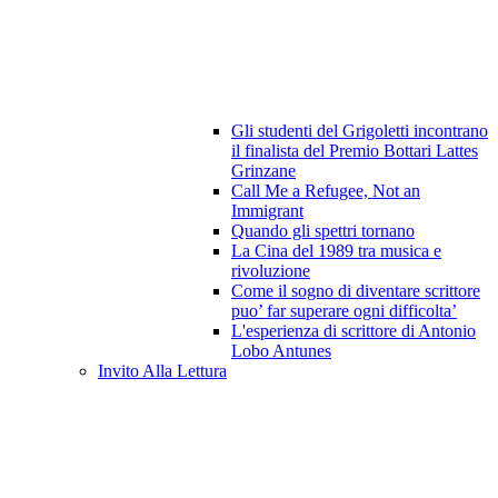
Gli studenti del Grigoletti incontrano
il finalista del Premio Bottari Lattes
Grinzane
Call Me a Refugee, Not an
Immigrant
Quando gli spettri tornano
La Cina del 1989 tra musica e
rivoluzione
Come il sogno di diventare scrittore
puo’ far superare ogni difficolta’
L'esperienza di scrittore di Antonio
Lobo Antunes
Invito Alla Lettura