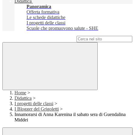
Didattica
Panoramica
Offerta formativa
Le schede didattiche
I progetti delle classi
Scuole che promuovono salute - SHE
Campo di ricerca per le pagine del sito
Home
>
Didattica
>
I progetti delle classi
>
I Blogger del Grigoletti
>
Innamorarsi di Anna Karenina il sabato sera di Guendalina
Middei