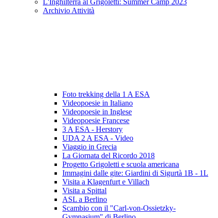
L'Inghilterra al Grigoletti: Summer Camp 2023
Archivio Attività
Foto trekking della 1 A ESA
Videopoesie in Italiano
Videopoesie in Inglese
Videopoesie Francese
3 A ESA - Herstory
UDA 2 A ESA - Video
Viaggio in Grecia
La Giornata del Ricordo 2018
Progetto Grigoletti e scuola americana
Immagini dalle gite: Giardini di Sigurtà 1B - 1L
Visita a Klagenfurt e Villach
Visita a Spittal
ASL a Berlino
Scambio con il "Carl-von-Ossietzky-
Gymnasium" di Berlino