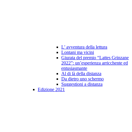
L’ avventura della lettura
Lontani ma vicini
Giurata del premio “Lattes Grinzane
2022”: un’esperienza arricchente ed
entusiasmante
Al di là della distanza
Da dietro uno schermo
Suggestioni a distanza
Edizione 2021