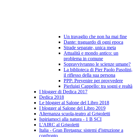
Un travaglio che non ha mai fine
Dante: traguardo di ogni epoca
Strade separate, unica meta
Attualità e mondo antico: un
problema in comune
Sopravvivranno le scienze umane?
La biblioteca di Pier Paolo Pasolini,
il riflesso della sua persona
PPP: Prevenire per provvedere
Pierluigi Cappello: tra sogni e realtà
I blogger di Dedica 2017
Dedica 2018
Le blogger al Salone del Libro 2018
I blogger al Salone del Libro 2019
Alternanza scuola-teatro al Grigoletti
Ispiriamoci alla natura - 1 B SCI
L'AIRC al Grigoletti
Italia - Gran Bretagna: sistemi d'istruzione a
confronto