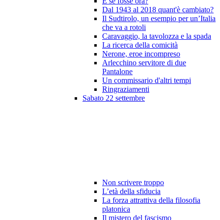
E se fosse ora?
Dal 1943 al 2018 quant'è cambiato?
Il Sudtirolo, un esempio per un’Italia
che va a rotoli
Caravaggio, la tavolozza e la spada
La ricerca della comicità
Nerone, eroe incompreso
Arlecchino servitore di due
Pantalone
Un commissario d'altri tempi
Ringraziamenti
Sabato 22 settembre
Non scrivere troppo
L’età della sfiducia
La forza attrattiva della filosofia
platonica
Il mistero del fascismo