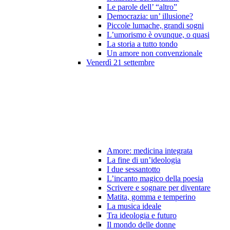
Le parole dell’ “altro”
Democrazia: un’ illusione?
Piccole lumache, grandi sogni
L’umorismo è ovunque, o quasi
La storia a tutto tondo
Un amore non convenzionale
Venerdì 21 settembre
Amore: medicina integrata
La fine di un’ideologia
I due sessantotto
L’incanto magico della poesia
Scrivere e sognare per diventare
Matita, gomma e temperino
La musica ideale
Tra ideologia e futuro
Il mondo delle donne