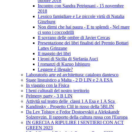
ottobre 2018
Incontro con Sandra Petrignani - 15 novembre
2018
Lessico famigliare e Le piccole virtù di Natalia
Ginzburg
Non dirmi che hai paura - E tu splendi - Nel mare
ci sono i coccodrilli
Il sovrano delle ombre di Javier Cercas
Presentazione dei libri finalisti del Premio Bottari
Lattes Grinzane
Il maggio dei libri
I leoni di Sicilia di Stefania Auci
I romanzi di Kazuo Ishiguro
Leggere è illegale?
Laboratorio arte ed architettura: catalogo dantesco
Stage linguistico a Malta - 2 D LIN e 2 A ESA
In viaggio con la Fisica
I beni culturali del nostro territorio
Pelmeny party - 3 B LIN
Attività sul teatro delle classi 1 A Esa e 1 A Sca
Kandinsky - Progetto Clil in russo della 5BLIN
Da Lev Tolstoy e Fedor Dostoevskij a Alekskandr
Solzenyzin. Il rapporto della cultura russa con l'Europa
IN GRECIA A RIPULIRE I SENTIERI CON ACT
GREEN 2023