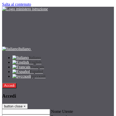
Salta al contenuto
Italiano
Italiano
English
Français
Español
русский
Accedi
Accedi
button close
×
Nome Utente