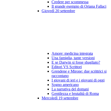
Credere per scommessa
Il grande esempio di Oriana Fallaci
Giovedì 20 settembre
Amore: medicina integrata
Una famiglia, tante versioni
E se Darwin si fosse sbagliato?
Editori VS Scrittori
Grendene e Mirone: due scrittrici si
raccontano
I giovani di ieri e i giovani di oggi
Sogno americano
La narrativa del domani
Gentilezza e brutalità di Roma
Mercoledì 19 settembre