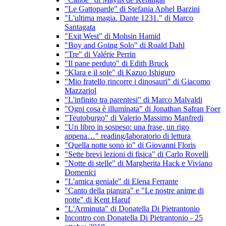
"Le Gattoparde" di Stefania Aphel Barzini
"L'ultima magia. Dante 1231." di Marco
Santagata
"Exit West" di Mohsin Hamid
"Boy and Going Solo" di Roald Dahl
"Tre" di Valérie Perrin
"Il pane perduto" di Edith Bruck
"Klara e il sole" di Kazuo Ishiguro
"Mio fratello rincorre i dinosauri" di Giacomo
Mazzariol
"L'infinito tra parentesi" di Marco Malvaldi
"Ogni cosa è illuminata" di Jonathan Safran Foer
"Teutoburgo" di Valerio Massimo Manfredi
"Un libro in sospeso: una frase, un rigo
appena…" reading/laboratorio di lettura
"Quella notte sono io" di Giovanni Floris
"Sette brevi lezioni di fisica" di Carlo Rovelli
"Notte di stelle" di Margherita Hack e Viviano
Domenici
"L'amica geniale" di Elena Ferrante
"Canto della pianura" e "Le nostre anime di
notte" di Kent Haruf
"L'Arminuta" di Donatella Di Pietrantonio
Incontro con Donatella Di Pietrantonio - 25