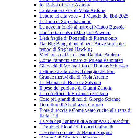
Io, Robot di Isaac Asimov
Tanta ancora vita di Viola Ardone
Letture ad alta voce – il Maggio dei libri 2025
La furia di Sorj Chalandon
La neve in fondo al mare di Matteo Bussola
The Testaments di Margaret Atwood
L'età fragile di Donatella di Pietrantonio
Dal Big Bang ai buchi neri. Breve storia del
tempo di Stephen Hawking
Vegliare su di lei di Jean Baptiste Andrea
Come l’arancio amaro di Milena Palminteri
Gli occhi di Monna Lisa di Thomas Schlesser
Letture ad alta voce: Il maggio dei libri
Grande meraviglia di Viola Ardone
La Malnata di Beatrice Salvioni
Il peso del perdono di Gianni Zanolin
La correttrice di Emanuela Fontana
Cose più grandi di noi di Giorgio Scianna
Desertion di Abdulrazak Gurnah
Fiore di roccia e Come vento cucito alla terra di
Ilaria Tuti
La vita degli animali di Auður Ava Ólafsdóttir
“Troubled Blood” di Robert Galbraith
"Terreno comune" di Naomi Ishiguro
"Canoe" di Maylis de Kerangal