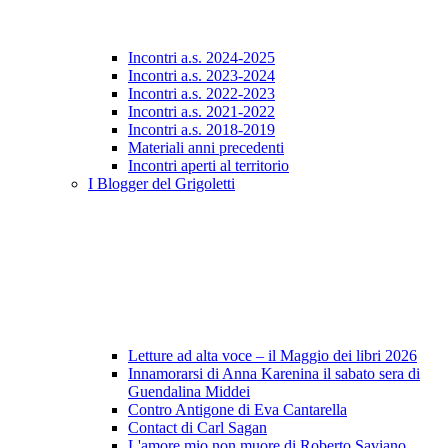
Incontri a.s. 2024-2025
Incontri a.s. 2023-2024
Incontri a.s. 2022-2023
Incontri a.s. 2021-2022
Incontri a.s. 2018-2019
Materiali anni precedenti
Incontri aperti al territorio
I Blogger del Grigoletti
Letture ad alta voce – il Maggio dei libri 2026
Innamorarsi di Anna Karenina il sabato sera di
Guendalina Middei
Contro Antigone di Eva Cantarella
Contact di Carl Sagan
L'amore mio non muore di Roberto Saviano